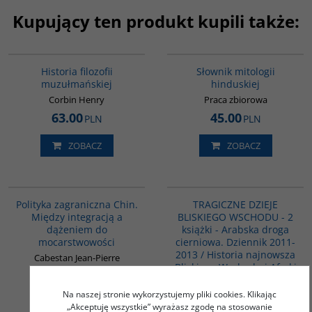
Kupujący ten produkt kupili także:
G082
G531
Historia filozofii
Słownik mitologii
muzułmańskiej
hinduskiej
Corbin Henry
Praca zbiorowa
63.00
45.00
PLN
PLN
ZOBACZ
ZOBACZ
00093G
PAG1154
Polityka zagraniczna Chin.
TRAGICZNE DZIEJE
Między integracją a
BLISKIEGO WSCHODU - 2
dążeniem do
książki - Arabska droga
mocarstwowości
cierniowa. Dziennik 2011-
2013 / Historia najnowsza
Cabestan Jean-Pierre
Bliskiego Wschodu i Afryki
Północnej - PAKIET
PROMOCYJNY
Na naszej stronie wykorzystujemy pliki cookies. Klikając
„Akceptuję wszystkie” wyrażasz zgodę na stosowanie
Praca zbiorowa