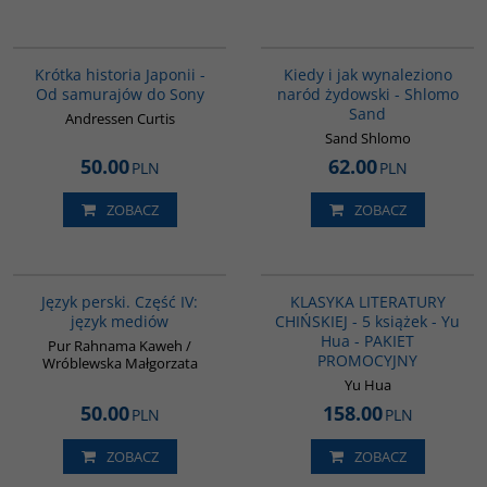
G158
00001G
Krótka historia Japonii -
Kiedy i jak wynaleziono
Od samurajów do Sony
naród żydowski - Shlomo
Sand
Andressen Curtis
Sand Shlomo
50.00
62.00
PLN
PLN
ZOBACZ
ZOBACZ
G132
PAG1011
Język perski. Część IV:
KLASYKA LITERATURY
język mediów
CHIŃSKIEJ - 5 książek - Yu
Hua - PAKIET
Pur Rahnama Kaweh /
PROMOCYJNY
Wróblewska Małgorzata
Yu Hua
50.00
158.00
PLN
PLN
ZOBACZ
ZOBACZ