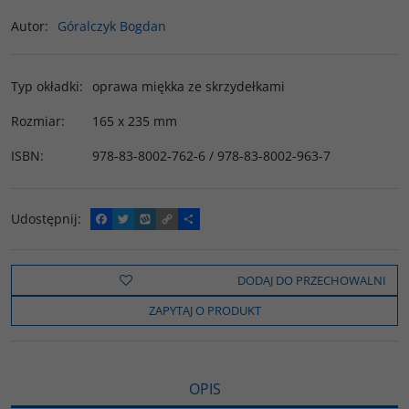
Autor
:
Góralczyk Bogdan
Typ okładki
:
oprawa miękka ze skrzydełkami
Rozmiar
:
165 x 235 mm
ISBN
:
978-83-8002-762-6 / 978-83-8002-963-7
Udostępnij
:
F
T
W
C
P
a
w
y
o
o
c
i
k
p
d
e
t
o
y
z
b
t
p
L
i
DODAJ DO PRZECHOWALNI
o
e
i
e
o
r
n
l
ZAPYTAJ O PRODUKT
k
k
s
i
ę
OPIS