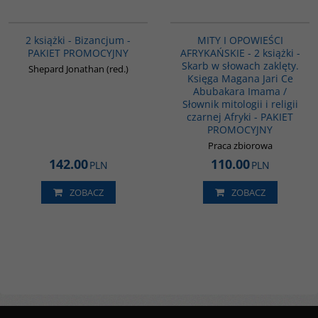
GPA50
PAG1169
BESTSELLER
2 książki - Bizancjum -
MITY I OPOWIEŚCI
PAKIET PROMOCYJNY
AFRYKAŃSKIE - 2 książki -
Skarb w słowach zaklęty.
Shepard Jonathan (red.)
Księga Magana Jari Ce
Abubakara Imama /
Słownik mitologii i religii
czarnej Afryki - PAKIET
PROMOCYJNY
Praca zbiorowa
142.00
110.00
PLN
PLN
ZOBACZ
ZOBACZ