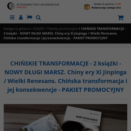
Menu
Panel
Lang
Szukaj
Kategoria główna
/
KSIĄŻKI
/
Pakiety promocyjne
/
CHIŃSKIE TRANSFORMACJE -
2 książki - NOWY DŁUGI MARSZ. Chiny ery Xi Jinpinga / Wielki Renesans.
Chińska transformacja i jej konsekwencje - PAKIET PROMOCYJNY
CHIŃSKIE TRANSFORMACJE - 2 książki -
NOWY DŁUGI MARSZ. Chiny ery Xi Jinpinga
/ Wielki Renesans. Chińska transformacja i
jej konsekwencje - PAKIET PROMOCYJNY