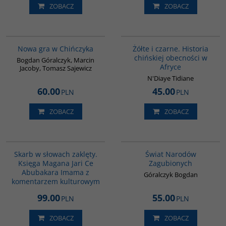
ZOBACZ
ZOBACZ
G1205
00253G
BESTSELLER
Nowa gra w Chińczyka
Żółte i czarne. Historia
chińskiej obecności w
Bogdan Góralczyk, Marcin
Afryce
Jacoby, Tomasz Sajewicz
N'Diaye Tidiane
60.00
45.00
PLN
PLN
ZOBACZ
ZOBACZ
G1160
G1152
Skarb w słowach zaklęty.
Świat Narodów
Księga Magana Jari Ce
Zagubionych
Abubakara Imama z
Góralczyk Bogdan
komentarzem kulturowym
99.00
55.00
PLN
PLN
ZOBACZ
ZOBACZ