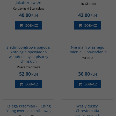
jakutoznawcze
Liu Xiaobo
Kałużyński Stanisław
40.00
43.00
PLN
PLN
ZOBACZ
ZOBACZ
G1017
G1014
Siedmiopiętrowa pagoda.
Nie mam własnego
Antologia opowiadań
imienia. Opowiadania
współczesnych pisarzy
Yu Hua
chińskich
Praca zbiorowa
52.00
36.00
PLN
PLN
ZOBACZ
ZOBACZ
G160
G317
BESTSELLER
Księga Przemian - I Ching
Węzły duszy.
Yijing (wersja komiksowa)
Chrestomatia
współczesnych