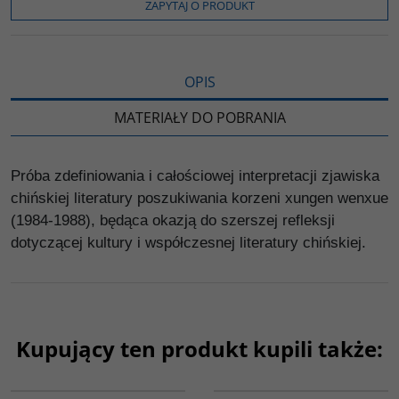
o
r
n
l
ZAPYTAJ O PRODUKT
k
k
s
i
ę
OPIS
MATERIAŁY DO POBRANIA
Próba zdefiniowania i całościowej interpretacji zjawiska
chińskiej literatury poszukiwania korzeni xungen wenxue
(1984-1988), będąca okazją do szerszej refleksji
dotyczącej kultury i współczesnej literatury chińskiej.
Kupujący ten produkt kupili także:
G217
G360