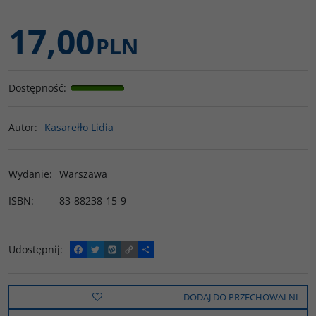
17,00
PLN
Dostępność
:
Autor
:
Kasarełło Lidia
Wydanie
:
Warszawa
ISBN
:
83-88238-15-9
Udostępnij
:
F
T
W
C
P
a
w
y
o
o
c
i
k
p
d
e
t
o
y
z
b
t
p
L
i
DODAJ DO PRZECHOWALNI
o
e
i
e