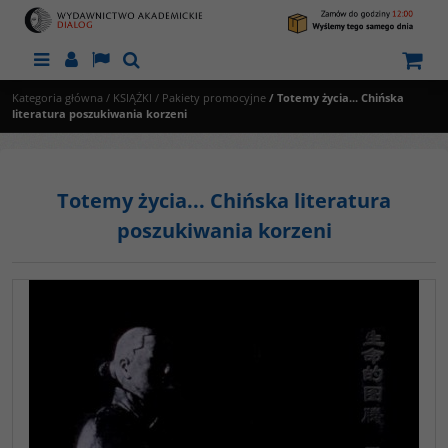
Menu
Panel
Lang
Szukaj
Kategoria główna
/
KSIĄŻKI
/
Pakiety promocyjne
/
Totemy życia... Chińska
literatura poszukiwania korzeni
Totemy życia... Chińska literatura
poszukiwania korzeni