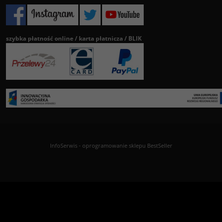
szybka płatność online / karta płatnicza / BLIK
InfoSerwis
-
oprogramowanie sklepu BestSeller