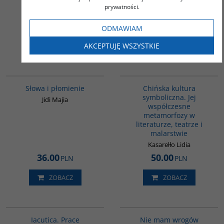
konsekwencje
prywatności.
Góralczyk Bogdan
69.00
37.00
PLN
PLN
ODMAWIAM
AKCEPTUJĘ WSZYSTKIE
ZOBACZ
ZOBACZ
G590
G028
Słowa i płomienie
Chińska kultura
symboliczna. Jej
Jidi Majia
współczesne
metamorfozy w
literaturze, teatrze i
malarstwie
Kasarełło Lidia
36.00
50.00
PLN
PLN
ZOBACZ
ZOBACZ
G104
00301G
Iacutica. Prace
Nie mam wrogów