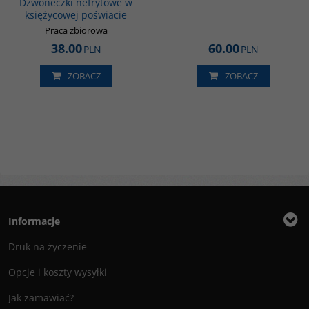
Dzwoneczki nefrytowe w
księżycowej poświacie
Praca zbiorowa
38.00
60.00
PLN
PLN
ZOBACZ
ZOBACZ
Informacje
Druk na życzenie
Opcje i koszty wysyłki
Jak zamawiać?