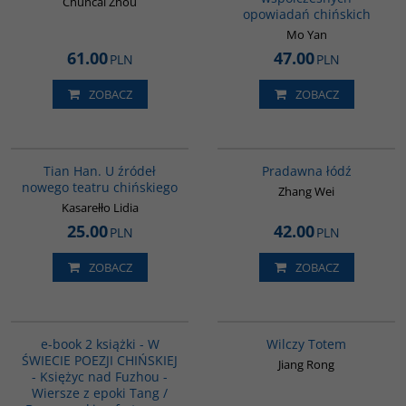
Chuncai Zhou
opowiadań chińskich
Mo Yan
61.00
47.00
PLN
PLN
ZOBACZ
ZOBACZ
G561
G1006
Tian Han. U źródeł
Pradawna łódź
nowego teatru chińskiego
Zhang Wei
Kasarełło Lidia
25.00
42.00
PLN
PLN
ZOBACZ
ZOBACZ
PAG1044
G1051
e-book 2 książki - W
Wilczy Totem
ŚWIECIE POEZJI CHIŃSKIEJ
Jiang Rong
- Księżyc nad Fuzhou -
Wiersze z epoki Tang /