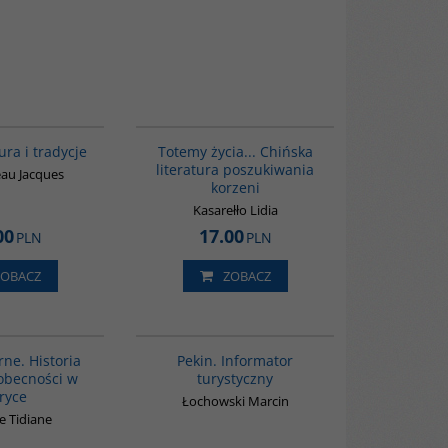
00258G
G297
ura i tradycje
Totemy życia... Chińska
literatura poszukiwania
au Jacques
korzeni
Kasarełło Lidia
00
17.00
PLN
PLN
ZOBACZ
ZOBACZ
00253G
G217
rne. Historia
Pekin. Informator
 obecności w
turystyczny
ryce
Łochowski Marcin
e Tidiane