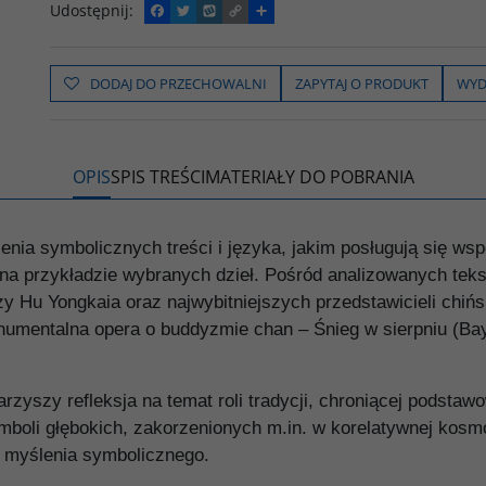
Udostępnij
:
F
T
W
C
P
a
w
y
o
o
c
i
k
p
d
e
t
o
y
z
b
t
p
L
i
DODAJ DO PRZECHOWALNI
ZAPYTAJ O PRODUKT
WYD
o
e
i
e
o
r
n
l
k
k
s
i
ę
OPIS
SPIS TREŚCI
MATERIAŁY DO POBRANIA
ienia symbolicznych treści i języka, jakim posługują się ws
 na przykładzie wybranych dzieł. Pośród analizowanych teks
azy Hu Yongkaia oraz najwybitniejszych przedstawicieli chi
onumentalna opera o buddyzmie chan – Śnieg w sierpniu (Ba
rzyszy refleksja na temat roli tradycji, chroniącej podstaw
mboli głębokich, zakorzenionych m.in. w korelatywnej kosmol
l myślenia symbolicznego.