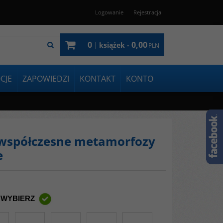
Logowanie
Rejestracja
0
0,00
|
książek -
PLN
CJE
ZAPOWIEDZI
KONTAKT
KONTO
e
j współczesne metamorfozy
e
 WYBIERZ