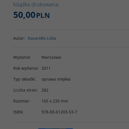
książka drukowana:
50,00
PLN
Autor
:
Kasarełło Lidia
Wydanie
:
Warszawa
Rok wydania
:
2011
Typ okładki
:
oprawa miękka
Liczba stron
:
282
Rozmiar
:
165 x 235 mm
ISBN
:
978-83-61203-53-7