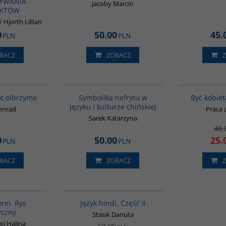
YWANIA
Jacoby Marcin
IKTÓW
 Hjorth Lillian
0
50.00
45.
PLN
PLN
BACZ
ZOBACZ
G027
00232G
ót olbrzyma
Symbolika nefrytu w
Być kobiet
języku i kulturze chińskiej
Konrad
Praca 
Sarek Katarzyna
48.
0
50.00
25.
PLN
PLN
BACZ
ZOBACZ
G556
G123
PROMOCJA
orei. Rys
Język hindi. Część II
yczny
Stasik Danuta
oj Halina