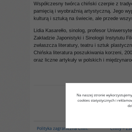
Współczesny twórca chiński czerpie z tradyc
pamięcią i wyobraźnią artystyczną. Jego wy
kulturą i sztuką na świecie, ale przede wsz
Lidia Kasarełło, sinolog, profesor Uniwers
Zakładzie Japonistyki i Sinologii Instytutu Fi
zwłaszcza literatury, teatru i sztuk plastyc
Chińska literatura poszukiwania korzeni, 2
oraz liczne artykuły w polskich i międzyn
Na naszej stronie wykorzystujemy 
cookies statystycznych i reklam
dz
00093G
Polityka zagraniczna Chin.
Chiny – ZS