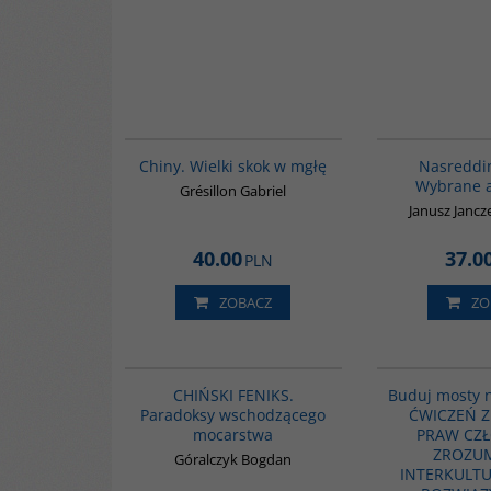
00252G
Chiny. Wielki skok w mgłę
Nasreddi
Wybrane 
Grésillon Gabriel
Janusz Jancz
40.00
37.0
PLN
ZOBACZ
ZO
G1177
BESTSELLER
CHIŃSKI FENIKS.
Buduj mosty n
Paradoksy wschodzącego
ĆWICZEŃ Z
mocarstwa
PRAW CZŁ
ZROZUM
Góralczyk Bogdan
INTERKULT