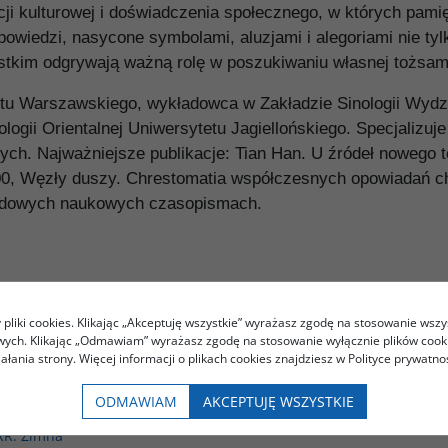
ji kulturowej i doświadczenia społecznego, w których pamię
powiedzi, nasycone symbolami, aluzjami i alegoriami nie ty
ystkim odgrywają ważną rolę w poszukiwaniu własnej tożsam
ytetu Warszawskiego, wykładowca w Zakładzie Sinologii Wyd
lologii Orientalnej Uniwersytetu Jagiellońskiego. Specjalizuje
znych. Najważniejsze publikacje: Tian Han. U źródeł nowego 
000, Węzły duszy. Chrestomatia współczesnych opowiadań ch
arodowych naukowych czasopismach.
pliki cookies. Klikając „Akceptuję wszystkie” wyrażasz zgodę na stosowanie wszy
owych. Klikając „Odmawiam” wyrażasz zgodę na stosowanie wyłącznie plików coo
Podobna tematyka
iałania strony. Więcej informacji o plikach cookies znajdziesz w Polityce prywatnoś
00175G
ODMAWIAM
AKCEPTUJĘ WSZYSTKIE
RR. Zimna