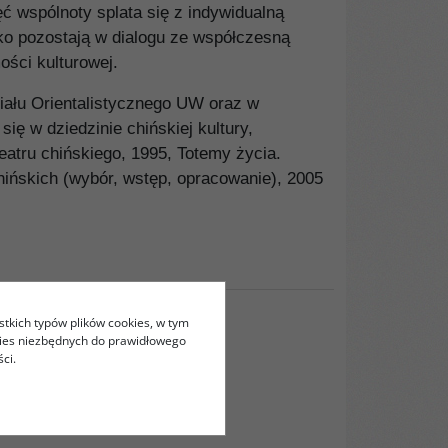
ć wspólnoty splata się z indywidualną
lko pozostają w dialogu ze współczesną
ości kulturowej.
ziału Orientalistycznego UW oraz w
 się w dziedzinie chińskiej kultury,
teatru chińskiego, 1995, Totemy życia.
ińskich (wybór, wstęp, opracowanie), 2005
stkich typów plików cookies, w tym
kies niezbędnych do prawidłowego
ci.