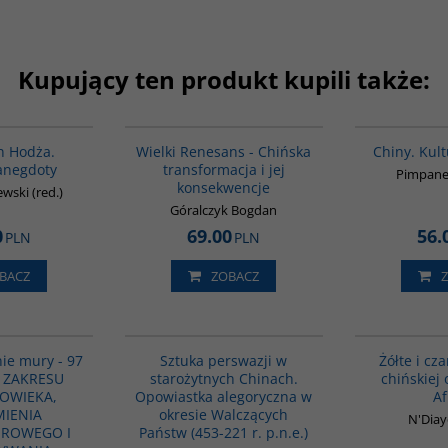
Kupujący ten produkt kupili także:
00061G
00307G
BESTSELLER
n Hodża.
Wielki Renesans - Chińska
Chiny. Kult
anegdoty
transformacja i jej
Pimpane
konsekwencje
ewski (red.)
Góralczyk Bogdan
0
69.00
56.
PLN
PLN
BACZ
ZOBACZ
G639
G822
BESTSELLER
ie mury - 97
Sztuka perswazji w
Żółte i cza
 ZAKRESU
starożytnych Chinach.
chińskiej
OWIEKA,
Opowiastka alegoryczna w
Af
IENIA
okresie Walczących
N'Diay
UROWEGO I
Państw (453-221 r. p.n.e.)