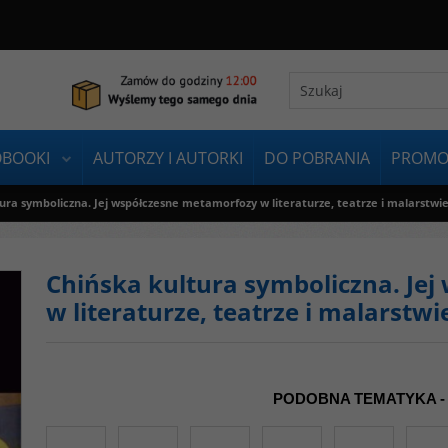
OBOOKI
AUTORZY I AUTORKI
DO POBRANIA
PROMO
ura symboliczna. Jej współczesne metamorfozy w literaturze, teatrze i malarstwi
Chińska kultura symboliczna. Je
w literaturze, teatrze i malarstwi
PODOBNA TEMATYKA -