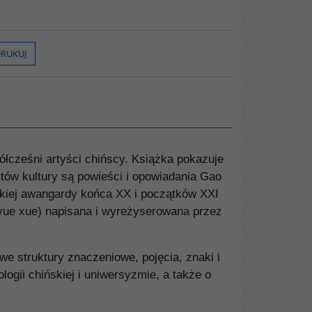
RUKUJ
półcześni artyści chińscy. Książka pokazuje
tów kultury są powieści i opowiadania Gao
ńskiej awangardy końca XX i początków XXI
yue xue) napisana i wyreżyserowana przez
owe struktury znaczeniowe, pojęcia, znaki i
ogii chińskiej i uniwersyzmie, a także o