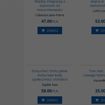
Między integracją a
wojna w 
dążeniem do
komunis
mocarstwowości
Lüthi Lo
Cabestan Jean-Pierre
47.00
52.0
PLN
ZOBACZ
ZO
G351
Zrozumieć Chińczyków.
Tian Han.
Kulturowe kody
nowego teatr
społeczności chińskich
Kasarełł
Zajdler Ewa
58.00
25.0
PLN
ZOBACZ
ZO