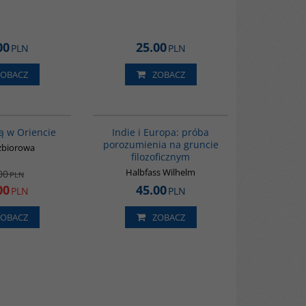
00
25.00
PLN
PLN
ZOBACZ
ZOBACZ
G020
G106
PROMOCJA
ą w Oriencie
Indie i Europa: próba
porozumienia na gruncie
zbiorowa
filozoficznym
Halbfass Wilhelm
00
PLN
00
45.00
PLN
PLN
ZOBACZ
ZOBACZ