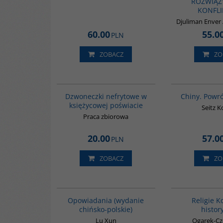
ROZWIĄZ
KONFL
Djuliman Enver /
60.00
55.0
PLN
ZOBACZ
ZO
00239G
Dzwoneczki nefrytowe w
Chiny. Powr
księżycowej poświacie
Seitz 
Praca zbiorowa
20.00
57.0
PLN
ZOBACZ
ZO
00171G
Opowiadania (wydanie
Religie K
chińsko-polskie)
histor
Lu Xun
Ogarek-Cz