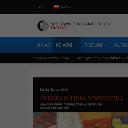
PLN
Polski
O NAS
KSIĄŻKI
E-BOOKI
AUDI
Kategoria główna
/
KSIĄŻKI
/
Pakiety promocyjne
/
Chińska kult