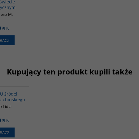
świecie
tycznym
renz M.
0
PLN
BACZ
Kupujący ten produkt kupili także
G561
 U źródeł
u chińskiego
o Lidia
0
PLN
BACZ