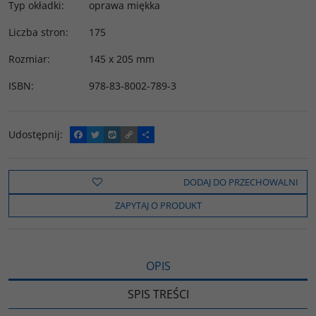
Typ okładki
:
oprawa miękka
Liczba stron
:
175
Rozmiar
:
145 x 205 mm
ISBN
:
978-83-8002-789-3
Udostępnij
:
F
T
W
C
P
a
w
y
o
o
c
i
k
p
d
e
t
o
y
z
b
t
p
L
i
DODAJ DO PRZECHOWALNI
o
e
i
e
o
r
n
l
ZAPYTAJ O PRODUKT
k
k
s
i
ę
OPIS
SPIS TREŚCI