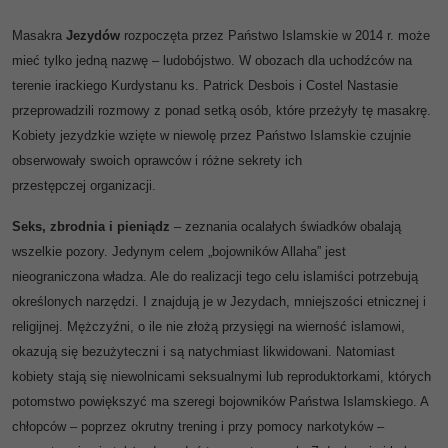
Masakra
Jezydów
rozpoczęta przez Państwo Islamskie w 2014 r. może
mieć tylko jedną nazwę – ludobójstwo. W obozach dla uchodźców na
terenie irackiego Kurdystanu ks. Patrick Desbois i Costel Nastasie
przeprowadzili rozmowy z ponad setką osób, które przeżyły tę masakrę.
Kobiety jezydzkie wzięte w niewolę przez Państwo Islamskie czujnie
obserwowały swoich oprawców i różne sekrety ich
przestępczej organizacji.
Seks, zbrodnia i pieniądz
– zeznania ocalałych świadków obalają
wszelkie pozory. Jedynym celem „bojowników Allaha” jest
nieograniczona władza. Ale do realizacji tego celu islamiści potrzebują
określonych narzędzi. I znajdują je w Jezydach, mniejszości etnicznej i
religijnej. Mężczyźni, o ile nie złożą przysięgi na wierność islamowi,
okazują się bezużyteczni i są natychmiast likwidowani. Natomiast
kobiety stają się niewolnicami seksualnymi lub reproduktorkami, których
potomstwo powiększyć ma szeregi bojowników Państwa Islamskiego. A
chłopców – poprzez okrutny trening i przy pomocy narkotyków –