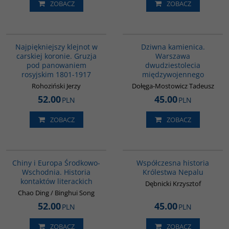
ZOBACZ
ZOBACZ
00308G
G1188
Najpiękniejszy klejnot w
Dziwna kamienica.
carskiej koronie. Gruzja
Warszawa
pod panowaniem
dwudziestolecia
rosyjskim 1801-1917
międzywojennego
Rohoziński Jerzy
Dołęga-Mostowicz Tadeusz
52.00
45.00
PLN
PLN
ZOBACZ
ZOBACZ
G1055
G331
Chiny i Europa Środkowo-
Współczesna historia
Wschodnia. Historia
Królestwa Nepalu
kontaktów literackich
Dębnicki Krzysztof
Chao Ding / Binghui Song
52.00
45.00
PLN
PLN
ZOBACZ
ZOBACZ