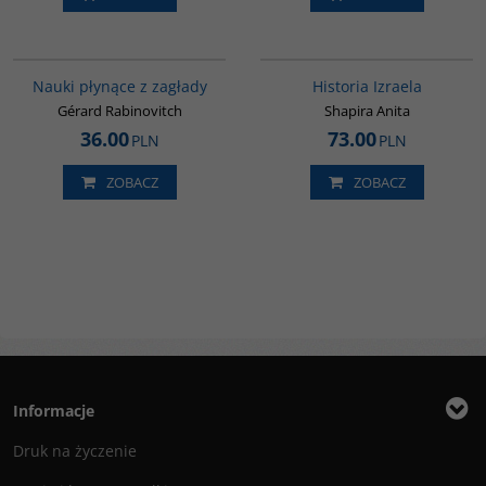
G1005
00305G
Nauki płynące z zagłady
Historia Izraela
Gérard Rabinovitch
Shapira Anita
36.00
73.00
PLN
PLN
ZOBACZ
ZOBACZ
Informacje
Druk na życzenie