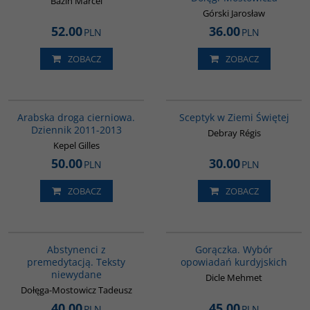
Bazin Marcel
Górski Jarosław
52.00
36.00
PLN
PLN
ZOBACZ
ZOBACZ
00055G
G264
Arabska droga cierniowa.
Sceptyk w Ziemi Świętej
Dziennik 2011-2013
Debray Régis
Kepel Gilles
50.00
30.00
PLN
PLN
ZOBACZ
ZOBACZ
G1024
G1058
Abstynenci z
Gorączka. Wybór
premedytacją. Teksty
opowiadań kurdyjskich
niewydane
Dicle Mehmet
Dołęga-Mostowicz Tadeusz
40.00
45.00
PLN
PLN