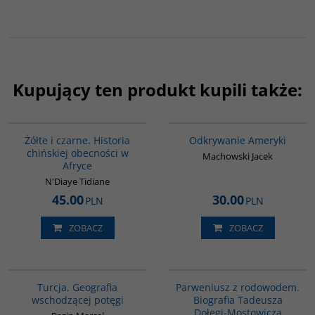
Kupujący ten produkt kupili także:
00253G
00147G
Żółte i czarne. Historia
Odkrywanie Ameryki
chińskiej obecności w
Machowski Jacek
Afryce
N'Diaye Tidiane
45.00
30.00
PLN
PLN
ZOBACZ
ZOBACZ
G305
G1189
Turcja. Geografia
Parweniusz z rodowodem.
wschodzącej potęgi
Biografia Tadeusza
Dołęgi-Mostowicza