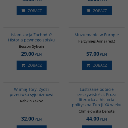
ZOBACZ
ZOBACZ
G114
G521
Islamizacja Zachodu?
Muzułmanie w Europie
Historia pewnego spisku
Parzymies Anna (red.)
Besson Sylvain
29.00
57.00
PLN
PLN
ZOBACZ
ZOBACZ
G315
G820
W imię Tory. Żydzi
Lustrzane odbicie
przeciwko syjonizmowi
rzeczywistości. Proza
literacka a historia
Rabkin Yakov
polityczna Turcji XX wieku
Chmielowska Danuta
32.00
44.00
PLN
PLN