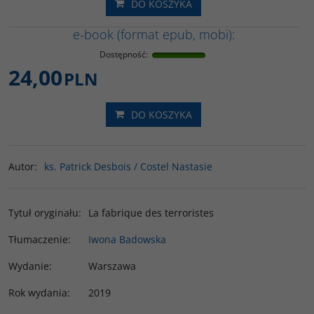
DO KOSZYKA
e-book (format epub, mobi):
Dostępność
:
24,00
PLN
DO KOSZYKA
Autor
:
ks. Patrick Desbois / Costel Nastasie
Tytuł oryginału
:
La fabrique des terroristes
Tłumaczenie
:
Iwona Badowska
Wydanie
:
Warszawa
Rok wydania
:
2019