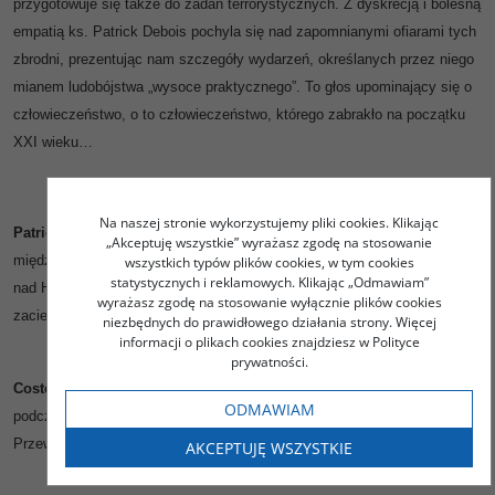
przygotowuje się także do zadań terrorystycznych. Z dyskrecją i bolesną
empatią ks. Patrick Debois pochyla się nad zapomnianymi ofiarami tych
zbrodni, prezentując nam szczegóły wydarzeń, określanych przez niego
mianem ludobójstwa „wysoce praktycznego”. To głos upominający się o
człowieczeństwo, o to człowieczeństwo, którego zabrakło na początku
XXI wieku…
Na naszej stronie wykorzystujemy pliki cookies. Klikając
Patrick Debois
– ksiądz katolicki, założyciel i przewodniczący
„Akceptuję wszystkie” wyrażasz zgodę na stosowanie
międzynarodowej organizacji Yahad-In Unum, prowadzi od lat badania
wszystkich typów plików cookies, w tym cookies
statystycznych i reklamowych. Klikając „Odmawiam”
nad Holokaustem, sprzeciwia się antysemityzmowi, dąży do
wyrażasz zgodę na stosowanie wyłącznie plików cookies
zacieśnienia relacji między katolikami a Żydami.
niezbędnych do prawidłowego działania strony. Więcej
informacji o plikach cookies znajdziesz w Polityce
prywatności.
Costel Nastasie
– pochodzi z Rumunii, potomek deportowanych
ODMAWIAM
podczas II wojny światowej; prowadzi badania nad ludobójstwem Romów.
Przewodniczący Stowarzyszenia Roma Dignity.
AKCEPTUJĘ WSZYSTKIE