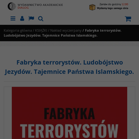
Menu
Panel
Lang
Szukaj
Kategoria główna
/
KSIĄŻKI
/
Nakład wyczerpany
/
Fabryka terrorystów.
Ludobójstwo Jezydów. Tajemnice Państwa Islamskiego.
Fabryka terrorystów. Ludobójstwo
Jezydów. Tajemnice Państwa Islamskiego.