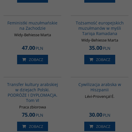
G1148
G298
Feministki muzułmańskie
Tożsamość europejskich
na Zachodzie
muzułmanów w myśli
Tariqa Ramadana
Widy-Behiesse Marta
Widy-Behiesse Marta
47.00
35.00
PLN
PLN
ZOBACZ
ZOBACZ
G1073
00020G
Transfer kultury arabskiej
Cywilizacja arabska w
w dziejach Polski.
Hiszpanii
PODRÓŻE I DYPLOMACJA.
Lévi-Provençal É.
Tom VI
Praca zbiorowa
75.00
30.00
PLN
PLN
ZOBACZ
ZOBACZ