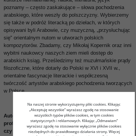
poznamy ­– często zaskakujące – słowa pochodzenia
arabskiego, które weszły do polszczyzny. Wybierzemy
się także w podróż literacką po dziełach, w których
opisywani byli Arabowie, czy muzyczną, „przysłuchując
się” orientalnym nutom w utworach polskich
kompozytorów. Zbadamy, czy Mikołaj Kopernik oraz inni
wybitni naukowcy naszych ziem mieli dostęp do
arabskich ksiąg. Prześledzimy też muzułmańskie prądy
filozoficzne, które dotarły do Polski w XVI i XVII w.,
orientalne fascynacje literackie i współczesną
twórczość artystów arabskiego pochodzenia tworzących
w Polsce.
Na naszej stronie wykorzystujemy pliki cookies. Klikając
„Akceptuję wszystkie” wyrażasz zgodę na stosowanie
wszystkich typów plików cookies, w tym cookies
Autorami artykułów są m.in. prof. Janusz Danecki,
statystycznych i reklamowych. Klikając „Odmawiam”
prof. Katarzyna Pachniak, prof. Krzysztof Gajewski
wyrażasz zgodę na stosowanie wyłącznie plików cookies
czy prof. Ewa Machut-Mendecka.
niezbędnych do prawidłowego działania strony. Więcej