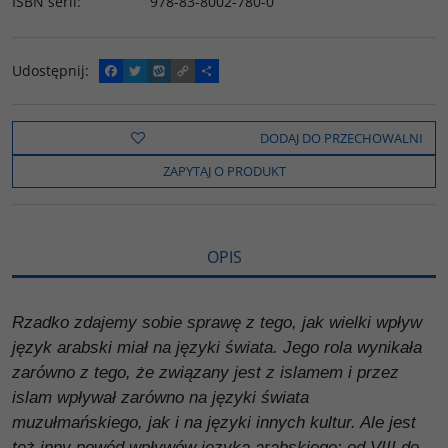
ISBN serii
:
978-83-8002-780-0
Udostępnij
:
F
T
W
C
P
a
w
y
o
o
c
i
k
p
d
e
t
o
y
z
b
t
p
L
i
DODAJ DO PRZECHOWALNI
o
e
i
e
o
r
n
l
ZAPYTAJ O PRODUKT
k
k
s
i
ę
OPIS
Rzadko zdajemy sobie sprawę z tego, jak wielki wpływ
język arabski miał na języki świata. Jego rola wynikała
zarówno z tego, że związany jest z islamem i przez
islam wpływał zarówno na języki świata
muzułmańskiego, jak i na języki innych kultur. Ale jest
też inny powód wpływów języka arabskiego: od VIII do