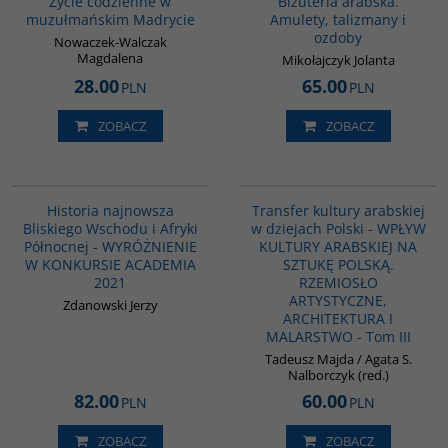
Życie codzienne w
Biżuteria arabska.
muzułmańskim Madrycie
Amulety, talizmany i
ozdoby
Nowaczek-Walczak
Magdalena
Mikołajczyk Jolanta
28.00
65.00
PLN
PLN
ZOBACZ
ZOBACZ
G1039
G1047
BESTSELLER
Historia najnowsza
Transfer kultury arabskiej
Bliskiego Wschodu i Afryki
w dziejach Polski - WPŁYW
Północnej - WYRÓŻNIENIE
KULTURY ARABSKIEJ NA
W KONKURSIE ACADEMIA
SZTUKĘ POLSKĄ.
2021
RZEMIOSŁO
ARTYSTYCZNE,
Zdanowski Jerzy
ARCHITEKTURA I
MALARSTWO - Tom III
Tadeusz Majda / Agata S.
Nalborczyk (red.)
82.00
60.00
PLN
PLN
ZOBACZ
ZOBACZ