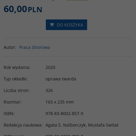
60,00
PLN
DO KOSZYKA
Autor
:
Praca zbiorowa
Rok wydania
:
2020
Typ okładki
:
oprawa twarda
Liczba stron
:
326
Rozmiar
:
165 x 235 mm
ISBN
:
978-83-8002-857-9
Redakcja naukowa
:
Agata S. Nalborczyk, Mustafa Switat