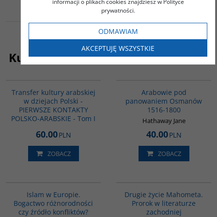
informacji o plikach cookies znajdziesz w Polityce
prywatności.
ODMAWIAM
AKCEPTUJĘ WSZYSTKIE
Kupujący ten produkt kupili także:
G1021
G011
Transfer kultury arabskiej
Arabowie pod
w dziejach Polski -
panowaniem Osmanów
PIERWSZE KONTAKTY
1516-1800
POLSKO-ARABSKIE - Tom I
Hathaway Jane
60.00
40.00
PLN
PLN
ZOBACZ
ZOBACZ
G113
G1027
Islam w Europie.
Drugie życie Mahometa.
Bogactwo różnorodności
Prorok w literaturze
czy źródło konfliktów?
zachodniej