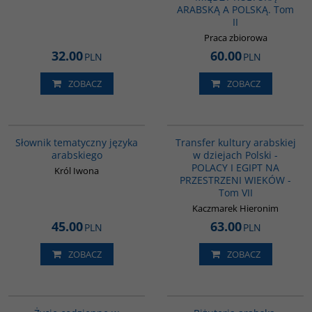
ARABSKĄ A POLSKĄ. Tom
II
Praca zbiorowa
32.00
60.00
PLN
PLN
ZOBACZ
ZOBACZ
00274G
G1022
Słownik tematyczny języka
Transfer kultury arabskiej
arabskiego
w dziejach Polski -
POLACY I EGIPT NA
Król Iwona
PRZESTRZENI WIEKÓW -
Tom VII
Kaczmarek Hieronim
45.00
63.00
PLN
PLN
ZOBACZ
ZOBACZ
G358
G1194
BESTSELLER