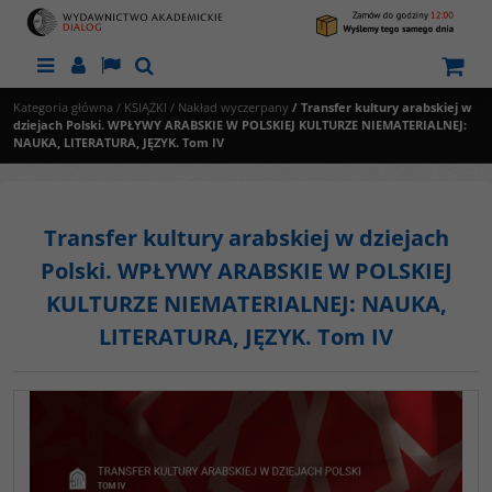
Menu
Panel
Lang
Szukaj
Kategoria główna
/
KSIĄŻKI
/
Nakład wyczerpany
/
Transfer kultury arabskiej w
dziejach Polski. WPŁYWY ARABSKIE W POLSKIEJ KULTURZE NIEMATERIALNEJ:
NAUKA, LITERATURA, JĘZYK. Tom IV
Transfer kultury arabskiej w dziejach
Polski. WPŁYWY ARABSKIE W POLSKIEJ
KULTURZE NIEMATERIALNEJ: NAUKA,
LITERATURA, JĘZYK. Tom IV