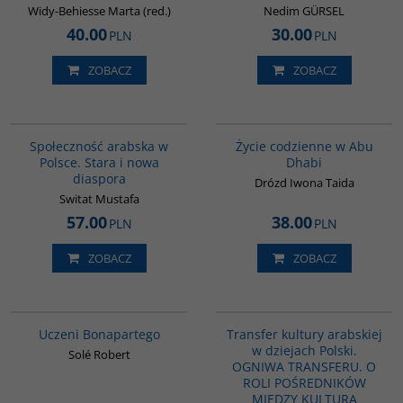
Widy-Behiesse Marta (red.)
Nedim GÜRSEL
40.00
30.00
PLN
PLN
ZOBACZ
ZOBACZ
00300G
00186G
Społeczność arabska w
Życie codzienne w Abu
Polsce. Stara i nowa
Dhabi
diaspora
Drózd Iwona Taida
Switat Mustafa
57.00
38.00
PLN
PLN
ZOBACZ
ZOBACZ
G309
G1063
Uczeni Bonapartego
Transfer kultury arabskiej
w dziejach Polski.
Solé Robert
OGNIWA TRANSFERU. O
ROLI POŚREDNIKÓW
MIĘDZY KULTURĄ