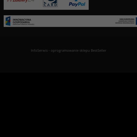
InfoSerwis
-
oprogramowanie sklepu BestSeller