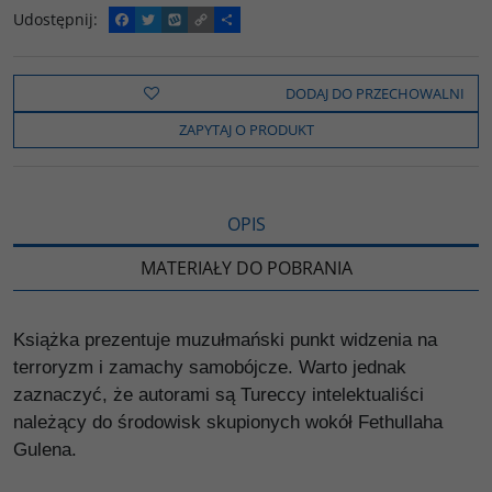
Udostępnij
:
F
T
W
C
P
a
w
y
o
o
c
i
k
p
d
e
t
o
y
z
b
t
p
L
i
DODAJ DO PRZECHOWALNI
o
e
i
e
o
r
n
l
ZAPYTAJ O PRODUKT
k
k
s
i
ę
OPIS
MATERIAŁY DO POBRANIA
Książka prezentuje muzułmański punkt widzenia na
terroryzm i zamachy samobójcze. Warto jednak
zaznaczyć, że autorami są Tureccy intelektualiści
należący do środowisk skupionych wokół Fethullaha
Gulena.