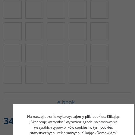
e-book
Dostępność
:
Na naszej stronie wykorzystujemy pliki cookies. Klikając
34,00
PLN
„Akceptuję wszystkie” wyrażasz zgodę na stosowanie
wszystkich typów plików cookies, w tym cookies
statystycznych i reklamowych. Klikając „Odmawiam”