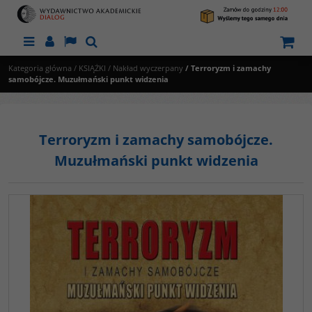
Menu
Panel
Lang
Szukaj
Kategoria główna
/
KSIĄŻKI
/
Nakład wyczerpany
/
Terroryzm i zamachy
samobójcze. Muzułmański punkt widzenia
Terroryzm i zamachy samobójcze.
Muzułmański punkt widzenia