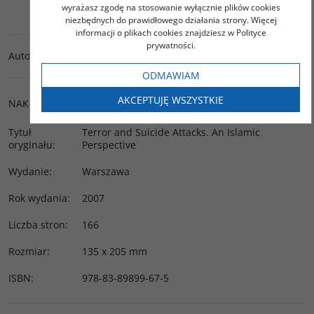
DO KOSZYKA
wyrażasz zgodę na stosowanie wyłącznie plików cookies
niezbędnych do prawidłowego działania strony. Więcej
informacji o plikach cookies znajdziesz w Polityce
prywatności.
Autor
:
Capan Ergun
ODMAWIAM
AKCEPTUJĘ WSZYSTKIE
NAKŁAD
:
Tytuł
Terror and Suicide Attacks. An Islamic
oryginału
:
Perspective
Wydanie
:
Warszawa
Rok wydania
:
2007
Liczba stron
:
166
Rozmiar
:
135 x 205 mm
ISBN
:
978-83-89899-67-5