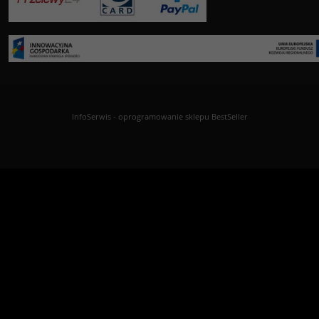
InfoSerwis
-
oprogramowanie sklepu BestSeller