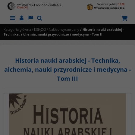
Menu
Panel
Lang
Szukaj
Kategoria główna
/
KSIĄŻKI
/
Nakład wyczerpany
/
Historia nauki arabskiej -
Technika, alchemia, nauki przyrodnicze i medycyna - Tom III
Historia nauki arabskiej - Technika,
alchemia, nauki przyrodnicze i medycyna -
Tom III