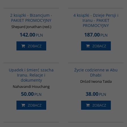
GPA50
GPA05
BESTSELLER
2 książki - Bizancjum -
4 książki - Dzieje Persji i
PAKIET PROMOCYJNY
Iranu - PAKIET
PROMOCYJNY
Shepard Jonathan (red.)
142.00
187.00
PLN
PLN
ZOBACZ
ZOBACZ
G314
00186G
Upadek i śmierć szacha
Życie codzienne w Abu
Iranu. Relacje i
Dhabi
dokumenty
Drózd Iwona Taida
Nahavandi Houchang
50.00
38.00
PLN
PLN
ZOBACZ
ZOBACZ
G1194
00046G
BESTSELLER