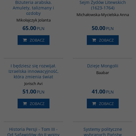
Biżuteria arabska.
Sejm Żydów Litewskich
Amulety, talizmany i
(1623-1764)
ozdoby
Michałowska-Mycielska Anna
Mikołajczyk Jolanta
65.00
50.00
PLN
PLN
ZOBACZ
ZOBACZ
G1060
G049
I będziesz się rozwijał.
Dzieje Mongolii
Izraelska innowacyjność,
Baabar
która zmienia świat
Jorisch Avi
51.00
41.00
PLN
PLN
ZOBACZ
ZOBACZ
00045G
00008G
BESTSELLER
Historia Persji - Tom III -
Systemy polityczne
Od Safawidów do II wojny
wybranych Państw