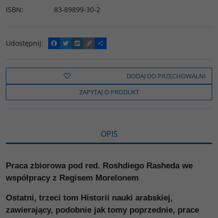
ISBN
:
83-89899-30-2
Udostępnij
:
F
T
W
C
P
a
w
y
o
o
c
i
k
p
d
e
t
o
y
z
b
t
p
L
i
DODAJ DO PRZECHOWALNI
o
e
i
e
o
r
n
l
ZAPYTAJ O PRODUKT
k
k
s
i
ę
OPIS
Praca zbiorowa pod red. Roshdiego Rasheda we
współpracy z Regisem Morelonem
Ostatni, trzeci tom Historii nauki arabskiej,
zawierający, podobnie jak tomy poprzednie, prace