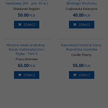
światowej (XVI - poł. XX w.)
Bliskiego Wschodu
Składanek Bogdan
Czajkowska Katarzyna
50.00
40.00
PLN
PLN
ZOBACZ
ZOBACZ
G093
00114G
Historia nauki arabskiej -
Najnowsza historia Iranu.
Nauki matematyczne i
Republika islamska
fizyka - Tom II
Coville Thierry
Praca zbiorowa
65.00
55.00
PLN
PLN
ZOBACZ
ZOBACZ