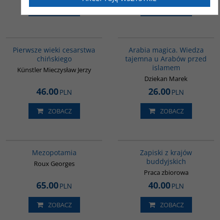
ZOBACZ
ZOBACZ
00075G
00071G
Pierwsze wieki cesarstwa
Arabia magica. Wiedza
chińskiego
tajemna u Arabów przed
islamem
Künstler Mieczysław Jerzy
Dziekan Marek
46.00
26.00
PLN
PLN
ZOBACZ
ZOBACZ
G181
00068G
BESTSELLER
Mezopotamia
Zapiski z krajów
buddyjskich
Roux Georges
Praca zbiorowa
65.00
40.00
PLN
PLN
ZOBACZ
ZOBACZ