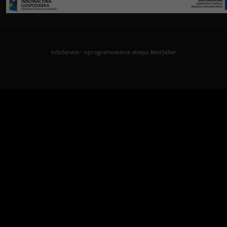
InfoSerwis
-
oprogramowanie sklepu BestSeller