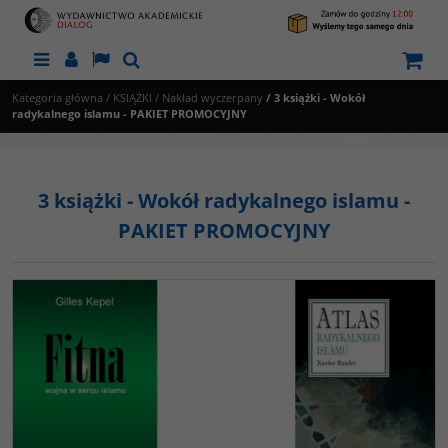
Menu
Panel
Lang
Szukaj
Kategoria główna
/
KSIĄŻKI
/
Nakład wyczerpany
/
3 książki - Wokół
radykalnego islamu - PAKIET PROMOCYJNY
3 książki - Wokół radykalnego islamu -
PAKIET PROMOCYJNY