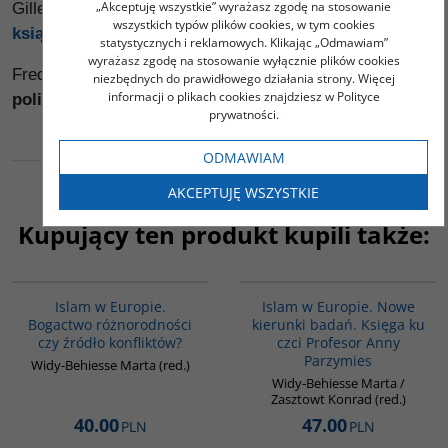
„Akceptuję wszystkie” wyrażasz zgodę na stosowanie
Gilles Kepel -
Fitna. Wojna w sercu islamu
zobacz
wszystkich typów plików cookies, w tym cookies
książkę
statystycznych i reklamowych. Klikając „Odmawiam”
wyrażasz zgodę na stosowanie wyłącznie plików cookies
Fred Halliday -
Islam i mit konfrontacji. Religia i
niezbędnych do prawidłowego działania strony. Więcej
informacji o plikach cookies znajdziesz w Polityce
polityka na Bliskich Wschodzie
zobacz książkę
prywatności.
ODMAWIAM
AKCEPTUJĘ WSZYSTKIE
Kupujący ten produkt kupili także:
G113
00236G
Islam w Europie.
Islam w Europie. Nowe
Bogactwo różnorodności
kierunki badań. Księga ku
czy źródło konfliktów?
czci Profesor Anny
Parzymies
Widy-Behiesse Marta (red.)
Widy-Behiesse Marta /
Zasztowt Konrad (red.)
40.00
47.00
PLN
PLN