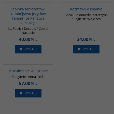
Fabryka terrorystów.
Rozmowy o Islamie
Ludobójstwo Jezydów.
Górak-Sosnowska Katarzyna
Tajemnice Państwa
/ Cegielski Wojciech
Islamskiego.
ks. Patrick Desbois / Costel
Nastasie
40.00
34.00
PLN
PLN
ZOBACZ
ZOBACZ
G521
Muzułmanie w Europie
Parzymies Anna (red.)
57.00
PLN
ZOBACZ