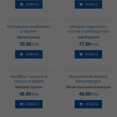
ZOBACZ
ZOBACZ
00035G
G587
Podstawowe wiadomości
Leksykon organizacji i
o Islamie
ruchów islamistycznych
Danecki Janusz
Izak Krzysztof
70.00
77.00
PLN
PLN
ZOBACZ
ZOBACZ
00023G
G188
Konflikty i napięcia w
Muzułmańska kultura
świecie arabskim
konsumpcyjna
Niedziela Szymon
Górak-Sosnowska Katarzyna
45.00
48.00
PLN
PLN
ZOBACZ
ZOBACZ
G1002
G595