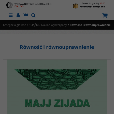
Menu
Panel
Lang
Szukaj
Kategoria główna
/
KSIĄŻKI
/
Nakład wyczerpany
/
Równość i równouprawnienie
Równość i równouprawnienie