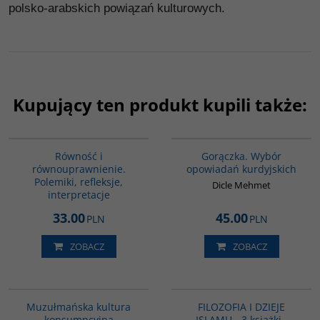
polsko-arabskich powiązań kulturowych.
Kupujący ten produkt kupili także:
G1146
G1058
Równość i
Gorączka. Wybór
równouprawnienie.
opowiadań kurdyjskich
Polemiki, refleksje,
Dicle Mehmet
interpretacje
33.00
45.00
PLN
PLN
ZOBACZ
ZOBACZ
G188
GPA07
PROMOCJA
Muzułmańska kultura
FILOZOFIA I DZIEJE
konsumpcyjna
ISLAMU - 3 książki -