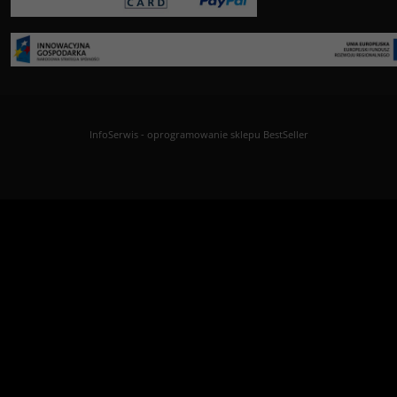
InfoSerwis
-
oprogramowanie sklepu BestSeller