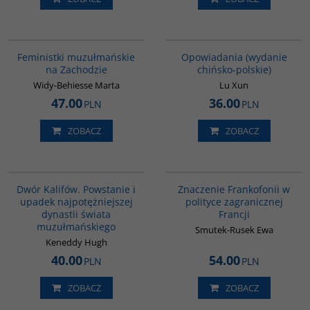
G1148
00171G
Feministki muzułmańskie
Opowiadania (wydanie
na Zachodzie
chińsko-polskie)
Widy-Behiesse Marta
Lu Xun
47.00
36.00
PLN
PLN
ZOBACZ
ZOBACZ
00173G
G1019
BESTSELLER
Dwór Kalifów. Powstanie i
Znaczenie Frankofonii w
upadek najpotężniejszej
polityce zagranicznej
dynastii świata
Francji
muzułmańskiego
Smutek-Rusek Ewa
Keneddy Hugh
40.00
54.00
PLN
PLN
ZOBACZ
ZOBACZ