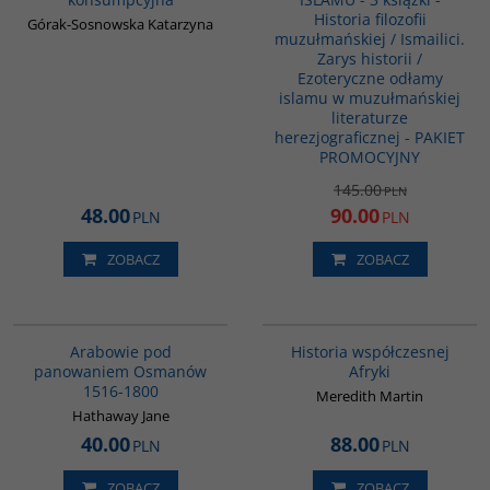
Historia filozofii
Górak-Sosnowska Katarzyna
muzułmańskiej / Ismailici.
Zarys historii /
Ezoteryczne odłamy
islamu w muzułmańskiej
literaturze
herezjograficznej - PAKIET
PROMOCYJNY
145.00
PLN
48.00
90.00
PLN
PLN
ZOBACZ
ZOBACZ
G011
G1062
BESTSELLER
Arabowie pod
Historia współczesnej
panowaniem Osmanów
Afryki
1516-1800
Meredith Martin
Hathaway Jane
40.00
88.00
PLN
PLN
ZOBACZ
ZOBACZ