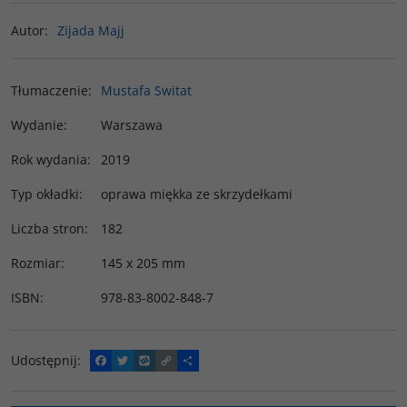
Autor
:
Zijada Majj
Tłumaczenie
:
Mustafa Switat
Wydanie
:
Warszawa
Rok wydania
:
2019
Typ okładki
:
oprawa miękka ze skrzydełkami
Liczba stron
:
182
Rozmiar
:
145 x 205 mm
ISBN
:
978-83-8002-848-7
Udostępnij
:
F
T
W
C
P
a
w
y
o
o
c
i
k
p
d
e
t
o
y
z