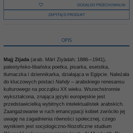
b
t
p
L
i
DODAJ DO PRZECHOWALNI
o
e
i
e
o
r
n
l
ZAPYTAJ O PRODUKT
k
k
s
i
ę
OPIS
Majj Zijada
(arab. Mārī Ziyādah; 1886–-1941),
palestyńsko-libańska poetka, pisarka, eseistka,
tłumaczka i dziennikarka, działająca w Egipcie. Należała
do kluczowych postaci
Nahdy
– arabskiego renesansu
kulturowego na początku XX wieku. Wszechstronnie
wykształcona, znająca języki europejskie jest
przedstawicielką wybitnych intelektualistek arabskich.
Zaangażowanie w ruch emancypacji kobiet zwróciło jej
uwagę na zagadnienia równości społecznej, czego
wynikiem jest socjologiczno-filozoficzne studium