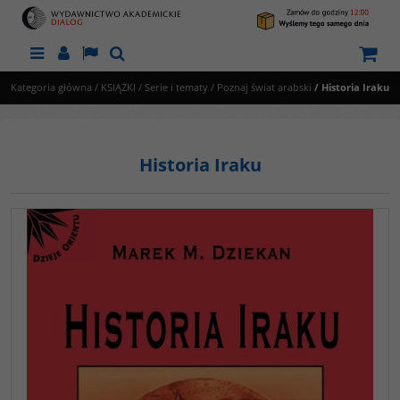
Menu
Panel
Lang
Szukaj
Kategoria główna
/
KSIĄŻKI
/
Serie i tematy
/
Poznaj świat arabski
/
Historia Iraku
Historia Iraku