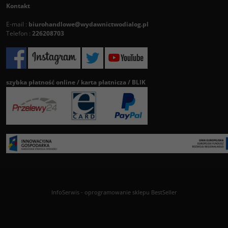
Kontakt
E-mail :
biurohandlowe@wydawnictwodialog.pl
Telefon :
226208703
szybka płatność online / karta płatnicza / BLIK
InfoSerwis
-
oprogramowanie sklepu BestSeller