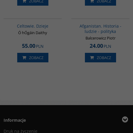
ZOBACZ
ZOBACZ
G021
00116G
Celtowie. Dzieje
Afganistan. Historia -
ludzie - polityka
Ó hÓgáin Daithy
Balcerowicz Piotr
55.00
24.00
PLN
PLN
ZOBACZ
ZOBACZ
Informacje
Druk na życzenie