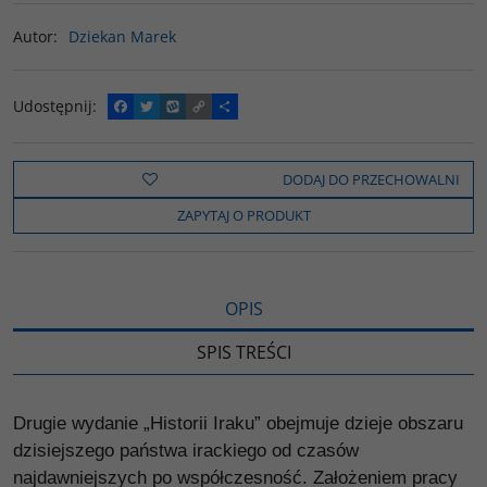
Autor
:
Dziekan Marek
Udostępnij
:
F
T
W
C
P
a
w
y
o
o
c
i
k
p
d
e
t
o
y
z
b
t
p
L
i
DODAJ DO PRZECHOWALNI
o
e
i
e
o
r
n
l
ZAPYTAJ O PRODUKT
k
k
s
i
ę
OPIS
SPIS TREŚCI
Drugie wydanie „Historii Iraku” obejmuje dzieje obszaru
dzisiejszego państwa irackiego od czasów
najdawniejszych po współczesność. Założeniem pracy