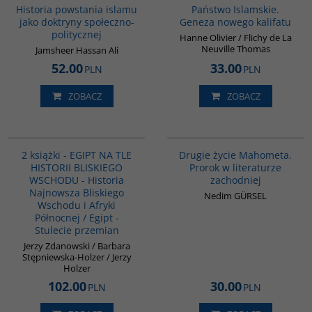
Historia powstania islamu
Państwo Islamskie.
jako doktryny społeczno-
Geneza nowego kalifatu
politycznej
Hanne Olivier / Flichy de La
Neuville Thomas
Jamsheer Hassan Ali
52.00
33.00
PLN
PLN
ZOBACZ
ZOBACZ
PAG1048
G1027
2 książki - EGIPT NA TLE
Drugie życie Mahometa.
HISTORII BLISKIEGO
Prorok w literaturze
WSCHODU - Historia
zachodniej
Najnowsza Bliskiego
Nedim GÜRSEL
Wschodu i Afryki
Północnej / Egipt -
Stulecie przemian
Jerzy Zdanowski / Barbara
Stępniewska-Holzer / Jerzy
Holzer
102.00
30.00
PLN
PLN