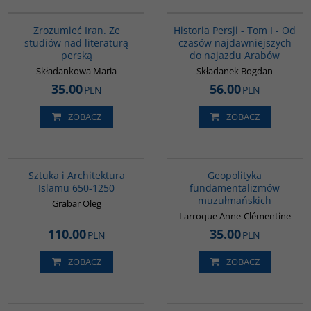
00130G
00041G
BESTSELLER
Zrozumieć Iran. Ze
Historia Persji - Tom I - Od
studiów nad literaturą
czasów najdawniejszych
perską
do najazdu Arabów
Składankowa Maria
Składanek Bogdan
35.00
56.00
PLN
PLN
ZOBACZ
ZOBACZ
G288
00172G
Sztuka i Architektura
Geopolityka
Islamu 650-1250
fundamentalizmów
muzułmańskich
Grabar Oleg
Larroque Anne-Clémentine
110.00
35.00
PLN
PLN
ZOBACZ
ZOBACZ
00043G
G576