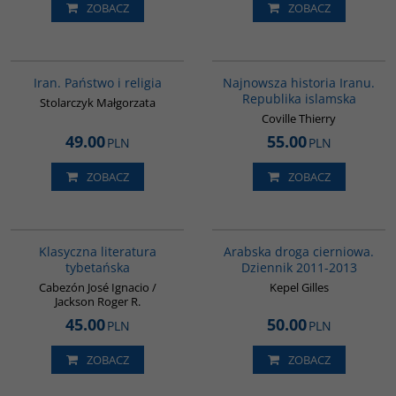
ZOBACZ
ZOBACZ
00069G
00114G
Iran. Państwo i religia
Najnowsza historia Iranu.
Republika islamska
Stolarczyk Małgorzata
Coville Thierry
49.00
55.00
PLN
PLN
ZOBACZ
ZOBACZ
G145
00055G
Klasyczna literatura
Arabska droga cierniowa.
tybetańska
Dziennik 2011-2013
Cabezón José Ignacio /
Kepel Gilles
Jackson Roger R.
45.00
50.00
PLN
PLN
ZOBACZ
ZOBACZ