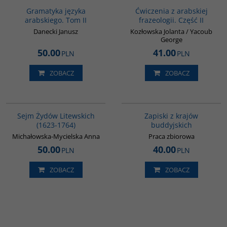
Gramatyka języka
Ćwiczenia z arabskiej
arabskiego. Tom II
frazeologii. Część II
Danecki Janusz
Kozłowska Jolanta / Yacoub
George
50.00
41.00
PLN
PLN
ZOBACZ
ZOBACZ
00046G
00068G
Sejm Żydów Litewskich
Zapiski z krajów
(1623-1764)
buddyjskich
Michałowska-Mycielska Anna
Praca zbiorowa
50.00
40.00
PLN
PLN
ZOBACZ
ZOBACZ