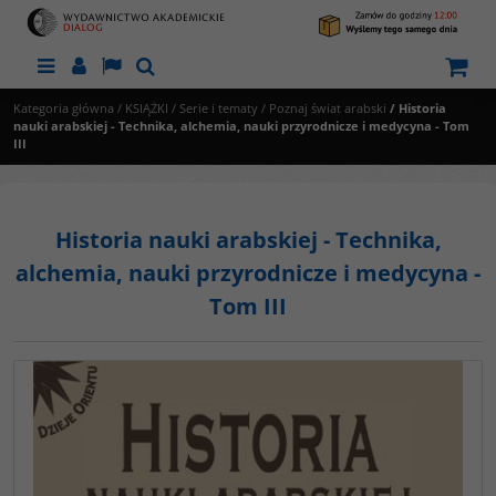
Menu
Panel
Lang
Szukaj
Kategoria główna
/
KSIĄŻKI
/
Serie i tematy
/
Poznaj świat arabski
/
Historia
nauki arabskiej - Technika, alchemia, nauki przyrodnicze i medycyna - Tom
III
Historia nauki arabskiej - Technika,
alchemia, nauki przyrodnicze i medycyna -
Tom III