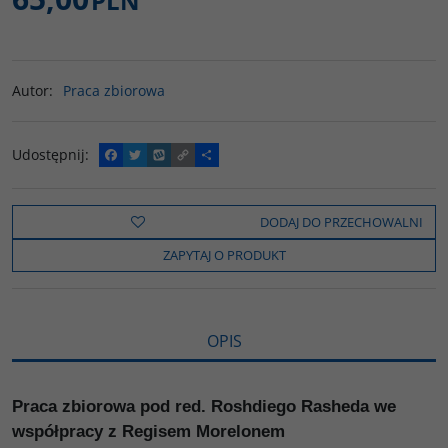
PLN
Autor
:
Praca zbiorowa
Udostępnij
:
F
T
W
C
P
a
w
y
o
o
c
i
k
p
d
e
t
o
y
z
b
t
p
L
i
DODAJ DO PRZECHOWALNI
o
e
i
e
o
r
n
l
ZAPYTAJ O PRODUKT
k
k
s
i
ę
OPIS
Praca zbiorowa pod red. Roshdiego Rasheda we
współpracy z Regisem Morelonem