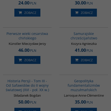
24.00
30.00
PLN
PLN
ZOBACZ
ZOBACZ
00075G
G530
Pierwsze wieki cesarstwa
Samurajskie
chińskiego
chrześcijaństwo
Künstler Mieczysław Jerzy
Kozyra Agnieszka
46.00
41.00
PLN
PLN
ZOBACZ
ZOBACZ
00045G
00172G
BESTSELLER
Historia Persji - Tom III -
Geopolityka
Od Safawidów do II wojny
fundamentalizmów
światowej (XVI - poł. XX w.)
muzułmańskich
Składanek Bogdan
Larroque Anne-Clémentine
50.00
35.00
PLN
PLN