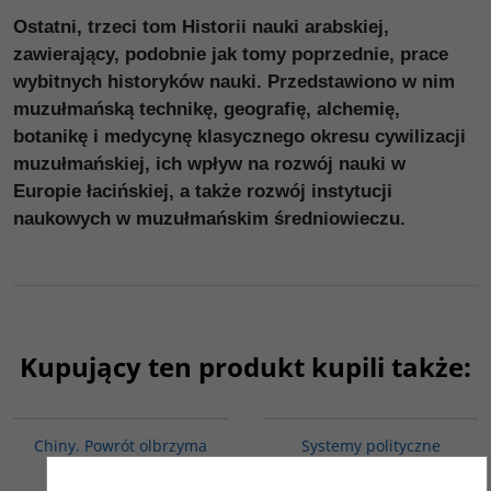
Ostatni, trzeci tom Historii nauki arabskiej,
zawierający, podobnie jak tomy poprzednie, prace
wybitnych historyków nauki. Przedstawiono w nim
muzułmańską technikę, geografię, alchemię,
botanikę i medycynę klasycznego okresu cywilizacji
muzułmańskiej, ich wpływ na rozwój nauki w
Europie łacińskiej, a także rozwój instytucji
naukowych w muzułmańskim średniowieczu.
Kupujący ten produkt kupili także:
G027
00008G
Chiny. Powrót olbrzyma
Systemy polityczne
wybranych Państw
Seitz Konrad
Bliskiego Wschodu