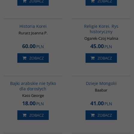
ZOBACZ
ZOBACZ
00016G
G556
BESTSELLER
Historia Korei
Religie Korei. Rys
historyczny
Rurarz Joanna P.
Ogarek-Czoj Halina
60.00
45.00
PLN
PLN
ZOBACZ
ZOBACZ
G538
G049
Bajki arabskie nie tylko
Dzieje Mongolii
dla dorosłych
Baabar
Kass George
18.00
41.00
PLN
PLN
ZOBACZ
ZOBACZ
G071
G038