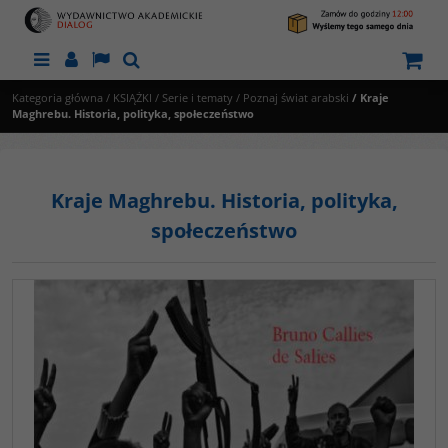
Menu
Panel
Lang
Szukaj
Kategoria główna
/
KSIĄŻKI
/
Serie i tematy
/
Poznaj świat arabski
/
Kraje
Maghrebu. Historia, polityka, społeczeństwo
Kraje Maghrebu. Historia, polityka,
społeczeństwo