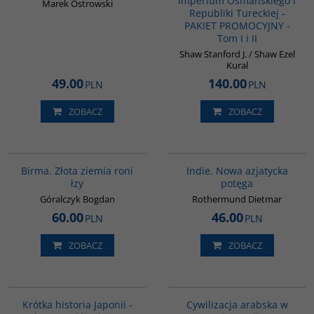
Imperium Osmańskiego i
Marek Ostrowski
Republiki Tureckiej -
PAKIET PROMOCYJNY -
Tom I i II
Shaw Stanford J. / Shaw Ezel
Kural
49.00
140.00
PLN
PLN
ZOBACZ
ZOBACZ
G1119
G107
Birma. Złota ziemia roni
Indie. Nowa azjatycka
łzy
potęga
Góralczyk Bogdan
Rothermund Dietmar
60.00
46.00
PLN
PLN
ZOBACZ
ZOBACZ
G158
00020G
Krótka historia Japonii -
Cywilizacja arabska w