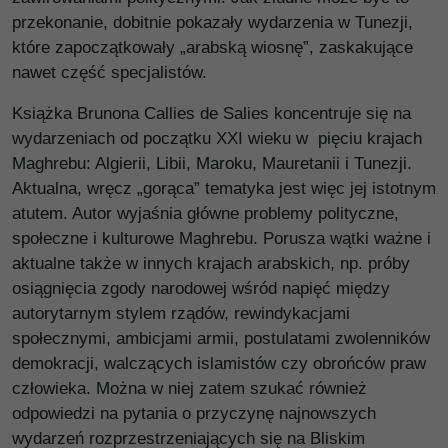
przekonanie, dobitnie pokazały wydarzenia w Tunezji,
które zapoczątkowały „arabską wiosnę”, zaskakujące
nawet część specjalistów.
Książka Brunona Callies de Salies koncentruje się na
wydarzeniach od początku XXI wieku w pięciu krajach
Maghrebu: Algierii, Libii, Maroku, Mauretanii i Tunezji.
Aktualna, wręcz „gorąca” tematyka jest więc jej istotnym
atutem. Autor wyjaśnia główne problemy polityczne,
społeczne i kulturowe Maghrebu. Porusza wątki ważne i
aktualne także w innych krajach arabskich, np. próby
osiągnięcia zgody narodowej wśród napięć między
autorytarnym stylem rządów, rewindykacjami
społecznymi, ambicjami armii, postulatami zwolenników
demokracji, walczących islamistów czy obrońców praw
człowieka. Można w niej zatem szukać również
odpowiedzi na pytania o przyczynę najnowszych
wydarzeń rozprzestrzeniających się na Bliskim