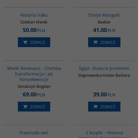
G085
G049
Historia Iraku
Dzieje Mongolii
Dziekan Marek
Baabar
50.00
41.00
PLN
PLN
ZOBACZ
ZOBACZ
00307G
G055
BESTSELLER
Wielki Renesans - Chińska
Egipt. Stulecie przemian
transformacja i jej
Stępniewska-Holzer Barbara
konsekwencje
Góralczyk Bogdan
69.00
39.00
PLN
PLN
ZOBACZ
ZOBACZ
G1003
PAG1006
BESTSELLER
Francuski sen
2 książki - Historia