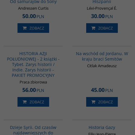
Od samurajów do Sony
Hiszpanii
Andressen Curtis
Lévi-Provençal É.
50.00
30.00
PLN
PLN
ZOBACZ
ZOBACZ
PAG1117
G583
HISTORIA AZJI
Na wschód od Jordanu. W
POŁUDNIOWEJ - 2 książki -
kraju braci Semitów
Tybet. Zarys historii /
Citlak Amadeusz
Indie. Zarys historii -
PAKIET PROMOCYJNY
Praca zbiorowa
56.00
45.00
PLN
PLN
ZOBACZ
ZOBACZ
00101G
00254G
Dzieje Syrii. Od czasów
Historia Gazy
najdawniejszych do
Filiu Jean-Pierre