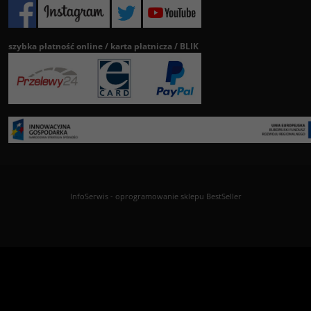
szybka płatność online / karta płatnicza / BLIK
InfoSerwis
-
oprogramowanie sklepu BestSeller