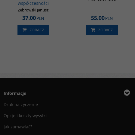
współczesności
Żebrowski Janusz
37.00
55.00
PLN
PLN
ZOBACZ
ZOBACZ
Informacje
Druk na życzenie
Opcje i koszty wysyłki
Jak zamawiać?