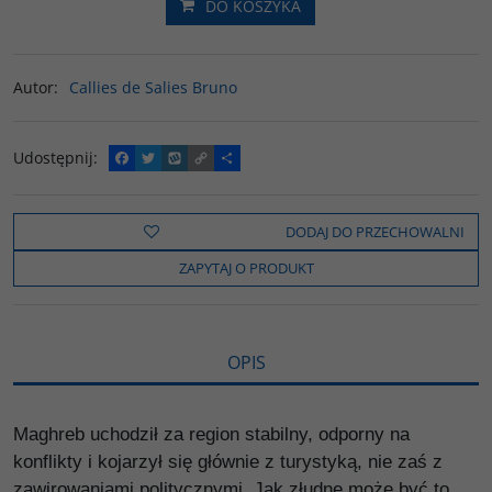
DO KOSZYKA
Autor
:
Callies de Salies Bruno
Udostępnij
:
F
T
W
C
P
a
w
y
o
o
c
i
k
p
d
e
t
o
y
z
b
t
p
L
i
DODAJ DO PRZECHOWALNI
o
e
i
e
o
r
n
l
ZAPYTAJ O PRODUKT
k
k
s
i
ę
OPIS
Maghreb uchodził za region stabilny, odporny na
konflikty i kojarzył się głównie z turystyką, nie zaś z
zawirowaniami politycznymi. Jak złudne może być to