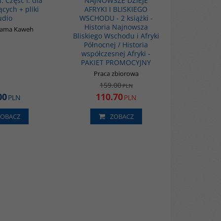
. Część I: dla
NAJNOWSZE DZIEJE
cych + pliki
AFRYKI I BLISKIEGO
udio
WSCHODU - 2 książki -
Historia Najnowsza
nama Kaweh
Bliskiego Wschodu i Afryki
Północnej / Historia
współczesnej Afryki -
PAKIET PROMOCYJNY
Praca zbiorowa
159.00
PLN
00
110.70
PLN
PLN
ZOBACZ
ZOBACZ