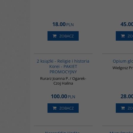
18.00
45.0
PLN
ZOBACZ
ZO
PAG1012
2 książki - Religie i historia
Opium glo
Korei - PAKIET
Wielgosz P
PROMOCYJNY
Rurarz Joanna P. / Ogarek-
Czoj Halina
100.00
28.0
PLN
ZOBACZ
ZO
00061G