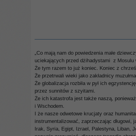
„Co mają nam do powiedzenia małe dziewczy
uciekających przed dżihadystami z Mosulu 
Że tym razem to już koniec. Koniec z chrześc
Że przetrwali wieki jako zakładnicy muzułmań
Że globalizacja rozbiła w pył ich egzystencj
przez sunnitów z szyitami.
Że ich katastrofa jest także naszą, poniew
i Wschodem.
I że nasze odwetowe krucjaty oraz humanita
instrumentalizować, zaprzeczając długowi, j
Irak, Syria, Egipt, Izrael, Palestyna, Liban,