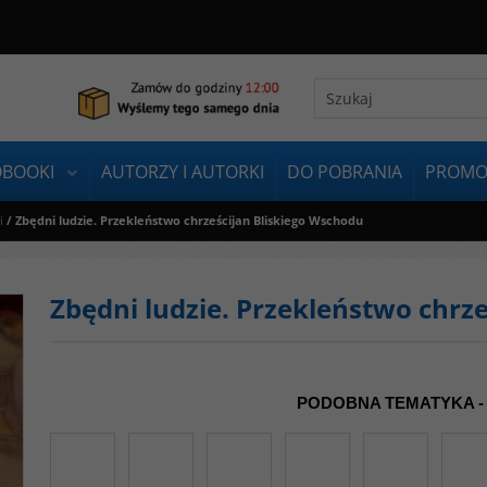
OBOOKI
AUTORZY I AUTORKI
DO POBRANIA
PROMO
i
/
Zbędni ludzie. Przekleństwo chrześcijan Bliskiego Wschodu
Zbędni ludzie. Przekleństwo chrz
PODOBNA TEMATYKA -