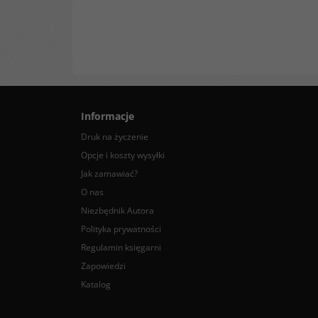
Informacje
Druk na życzenie
Opcje i koszty wysyłki
Jak zamawiać?
O nas
Niezbędnik Autora
Polityka prywatności
Regulamin księgarni
Zapowiedzi
Katalog