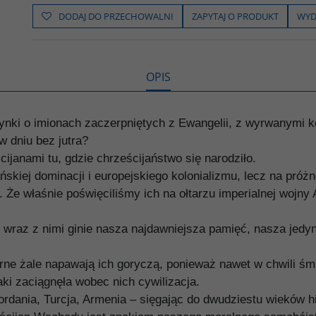
e
t
o
y
z
b
t
p
L
i
DODAJ DO PRZECHOWALNI
ZAPYTAJ O PRODUKT
WYD
o
e
i
e
o
r
n
l
k
k
s
i
ę
OPIS
nki o imionach zaczerpniętych z Ewangelii, z wyrwanymi k
w dniu bez jutra?
ijanami tu, gdzie chrześcijaństwo się narodziło.
skiej dominacji i europejskiego kolonializmu, lecz na próżn
ę. Że właśnie poświęciliśmy ich na ołtarzu imperialnej wojny
aż wraz z nimi ginie nasza najdawniejsza pamięć, nasza je
rne żale napawają ich goryczą, ponieważ nawet w chwili śmi
aki zaciągnęła wobec nich cywilizacja.
 Jordania, Turcja, Armenia – sięgając do dwudziestu wieków h