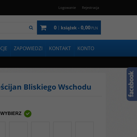
Logowanie
Rejestracja
0
0,00
|
książek -
PLN
CJE
ZAPOWIEDZI
KONTAKT
KONTO
eścijan Bliskiego Wschodu
 WYBIERZ