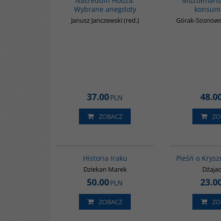
Nasreddin Hodża.
Muzułmańsk
Wybrane anegdoty
konsum
Janusz Janczewski (red.)
Górak-Sosnows
37.00
48.0
PLN
ZOBACZ
ZO
G085
Historia Iraku
Pieśń o Krysz
Dziekan Marek
Dźaja
50.00
23.0
PLN
ZOBACZ
ZO