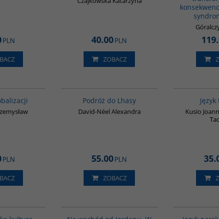
Czajkowska Katarzyna
konsekwencj
syndro
Góralcz
0
40.00
119
PLN
PLN
BACZ
ZOBACZ
G212
G228
BESTSELLER
balizacji
Podróż do Lhasy
Język 
rzemysław
David-Néel Alexandra
Kusio Joan
Ta
0
55.00
35.
PLN
PLN
BACZ
ZOBACZ
G188
G583