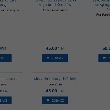
a kultura
Na wschód od Jordanu. W
Język perski
pcyjna
kraju braci Semitów
początkują
a
ka Katarzyna
Citlak Amadeusz
Pur Rah
0
45.00
60.
PLN
PLN
BACZ
ZOBACZ
G222
G1172
BESTSELLER
nie Pasterzu
Klucz do kultury chińskiej
dewa
Lou Yulie
0
45.00
PLN
PLN
BACZ
ZOBACZ