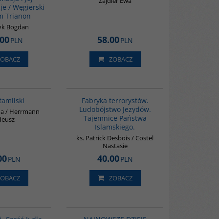
Zajdler Ewa
e / Węgierski
m Trianon
yk Bogdan
.00
58.00
PLN
PLN
ZOBACZ
ZOBACZ
G133
G1002
tamilski
Fabryka terrorystów.
Ludobójstwo Jezydów.
na / Herrmann
Tajemnice Państwa
deusz
Islamskiego.
ks. Patrick Desbois / Costel
Nastasie
00
40.00
PLN
PLN
ZOBACZ
ZOBACZ
G364
G1122
BESTSELLER
PROMOCJA