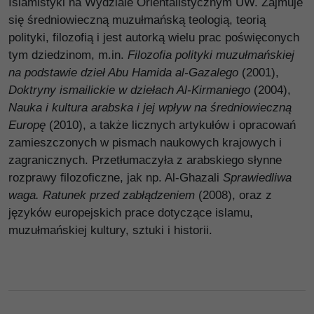
Islamistyki na Wydziale Orientalistycznym UW. Zajmuje
się średniowieczną muzułmańską teologią, teorią
polityki, filozofią i jest autorką wielu prac poświęconych
tym dziedzinom, m.in.
Filozofia polityki muzułmańskiej
na podstawie dzieł Abu Hamida al-Gazalego
(2001),
Doktryny ismailickie w dziełach Al-Kirmaniego
(2004),
Nauka i kultura arabska i jej wpływ na średniowieczną
Europę
(2010), a także licznych artykułów i opracowań
zamieszczonych w pismach naukowych krajowych i
zagranicznych. Przetłumaczyła z arabskiego słynne
rozprawy filozoficzne, jak np. Al-Ghazali
Sprawiedliwa
waga. Ratunek przed zabłądzeniem
(2008), oraz z
języków europejskich prace dotyczące islamu,
muzułmańskiej kultury, sztuki i historii.