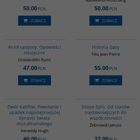
Nahavandi Houchang
50.00
50.00
PLN
PLN
ZOBACZ
ZOBACZ
00137G
00254G
BESTSELLER
Anioł upojony. Opowieści
Historia Gazy
mistyczne
Filiu Jean-Pierre
Dżalaloddin Rumi
47.00
55.00
PLN
PLN
ZOBACZ
ZOBACZ
00173G
00101G
BESTSELLER
Dwór Kalifów. Powstanie i
Dzieje Syrii. Od czasów
upadek najpotężniejszej
najdawniejszych do
dynastii świata
współczesności
muzułmańskiego
Żebrowski Janusz
Keneddy Hugh
40.00
37.00
PLN
PLN