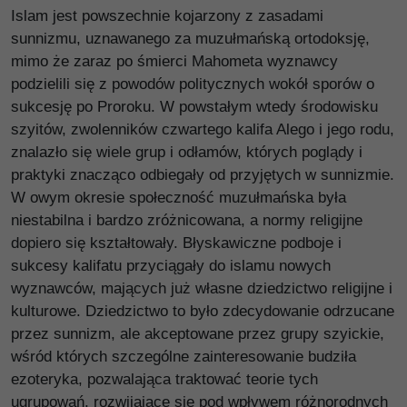
Islam jest powszechnie kojarzony z zasadami
sunnizmu, uznawanego za muzułmańską ortodoksję,
mimo że zaraz po śmierci Mahometa wyznawcy
podzielili się z powodów politycznych wokół sporów o
sukcesję po Proroku. W powstałym wtedy środowisku
szyitów, zwolenników czwartego kalifa Alego i jego rodu,
znalazło się wiele grup i odłamów, których poglądy i
praktyki znacząco odbiegały od przyjętych w sunnizmie.
W owym okresie społeczność muzułmańska była
niestabilna i bardzo zróżnicowana, a normy religijne
dopiero się kształtowały. Błyskawiczne podboje i
sukcesy kalifatu przyciągały do islamu nowych
wyznawców, mających już własne dziedzictwo religijne i
kulturowe. Dziedzictwo to było zdecydowanie odrzucane
przez sunnizm, ale akceptowane przez grupy szyickie,
wśród których szczególne zainteresowanie budziła
ezoteryka, pozwalająca traktować teorie tych
ugrupowań, rozwijające się pod wpływem różnorodnych