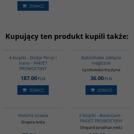
ZOBACZ
Kupujący ten produkt kupili także:
GPA05
00125G
4 książki - Dzieje Persji i
Babilońskie zaklęcia
Iranu - PAKIET
magiczne
PROMOCYJNY
Łyczkowska Krystyna
187.00
36.00
PLN
PLN
ZOBACZ
ZOBACZ
00305G
GPA50
BESTSELLER
Historia Izraela
2 książki - Bizancjum -
PAKIET PROMOCYJNY
Shapira Anita
Shepard Jonathan (red.)