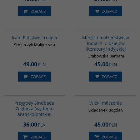
ZOBACZ
ZOBACZ
00069G
G185
Iran. Państwo i religia
Miłość i małżeństwo w
Indiach. Z dziejów
Stolarczyk Małgorzata
literatury indyjskiej
Grabowska Barbara
49.00
45.00
PLN
PLN
ZOBACZ
ZOBACZ
G365
00162G
BESTSELLER
Przygody Sindbada
Wieki milczenia
Żeglarza (wydanie
Składanek Bogdan
arabsko-polskie)
36.00
45.00
PLN
PLN
ZOBACZ
ZOBACZ