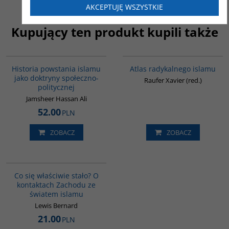
AKCEPTUJĘ WSZYSTKIE
Kupujący ten produkt kupili także
00043G
00099G
Historia powstania islamu
Atlas radykalnego islamu
jako doktryny społeczno-
Raufer Xavier (red.)
politycznej
Jamsheer Hassan Ali
52.00
PLN
ZOBACZ
ZOBACZ
G389
Co się właściwie stało? O
kontaktach Zachodu ze
światem islamu
Lewis Bernard
21.00
PLN