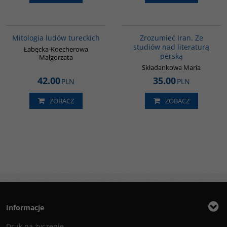
G549
00130G
Mitologia ludów tureckich
Zrozumieć Iran. Ze
studiów nad literaturą
Łabęcka-Koecherowa
perską
Małgorzata
Składankowa Maria
42.00
35.00
PLN
PLN
ZOBACZ
ZOBACZ
Informacje
Druk na życzenie