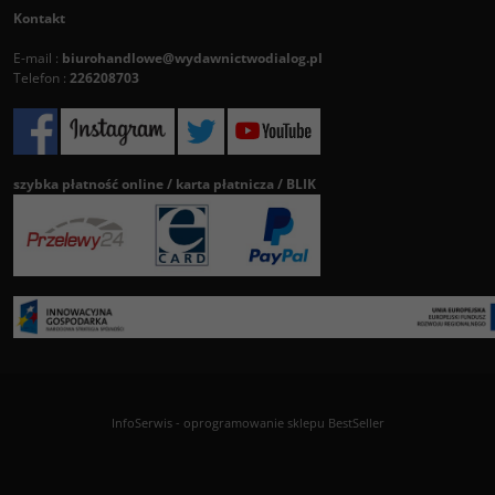
Kontakt
E-mail :
biurohandlowe@wydawnictwodialog.pl
Telefon :
226208703
szybka płatność online / karta płatnicza / BLIK
InfoSerwis
-
oprogramowanie sklepu BestSeller