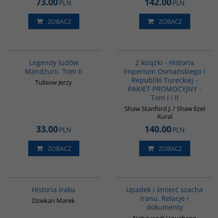
73.00
142.00
PLN
PLN
ZOBACZ
ZOBACZ
G165
PAG1006
BESTSELLER
Legendy ludów
2 książki - Historia
Mandżurii. Tom II
Imperium Osmańskiego i
Republiki Tureckiej -
Tulisow Jerzy
PAKIET PROMOCYJNY -
Tom I i II
Shaw Stanford J. / Shaw Ezel
Kural
33.00
140.00
PLN
PLN
ZOBACZ
ZOBACZ
G085
G314
Historia Iraku
Upadek i śmierć szacha
Iranu. Relacje i
Dziekan Marek
dokumenty