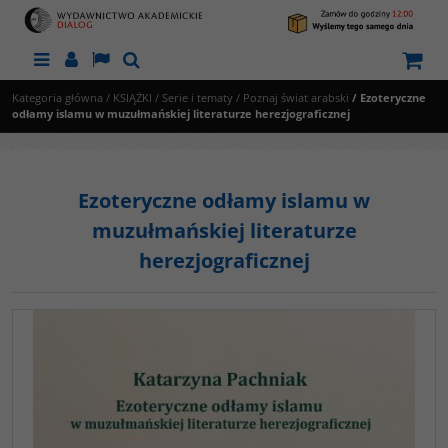
Menu
Panel
Lang
Szukaj
Kategoria główna
/
KSIĄŻKI
/
Serie i tematy
/
Poznaj świat arabski
/
Ezoteryczne
odłamy islamu w muzułmańskiej literaturze herezjograficznej
Ezoteryczne odłamy islamu w
muzułmańskiej literaturze
herezjograficznej