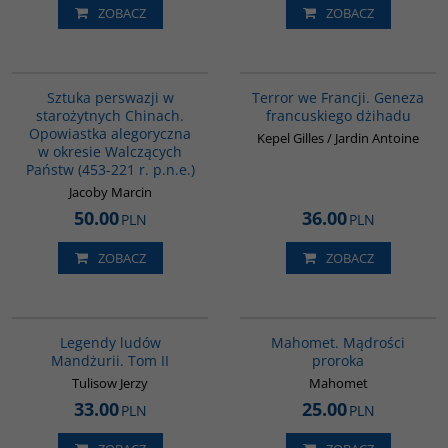
ZOBACZ
ZOBACZ
G822
00298G
Sztuka perswazji w
Terror we Francji. Geneza
starożytnych Chinach.
francuskiego dżihadu
Opowiastka alegoryczna
Kepel Gilles / Jardin Antoine
w okresie Walczących
Państw (453-221 r. p.n.e.)
Jacoby Marcin
50.00
36.00
PLN
PLN
ZOBACZ
ZOBACZ
G165
G458
Legendy ludów
Mahomet. Mądrości
Mandżurii. Tom II
proroka
Tulisow Jerzy
Mahomet
33.00
25.00
PLN
PLN