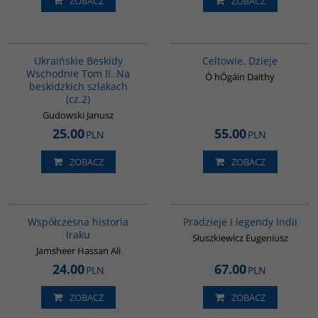
ZOBACZ
ZOBACZ
00132G
G021
Ukraińskie Beskidy
Celtowie. Dzieje
Wschodnie Tom II. Na
Ó hÓgáin Daithy
beskidzkich szlakach
(cz.2)
Gudowski Janusz
25.00
55.00
PLN
PLN
ZOBACZ
ZOBACZ
00082G
00199G
Współczesna historia
Pradzieje i legendy Indii
Iraku
Słuszkiewicz Eugeniusz
Jamsheer Hassan Ali
24.00
67.00
PLN
PLN
ZOBACZ
ZOBACZ