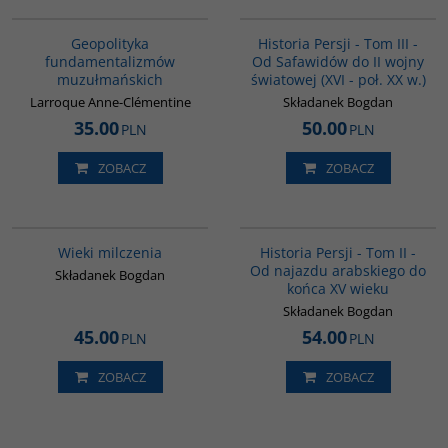
00172G
00045G
BESTSELLER
Geopolityka
Historia Persji - Tom III -
fundamentalizmów
Od Safawidów do II wojny
muzułmańskich
światowej (XVI - poł. XX w.)
Larroque Anne-Clémentine
Składanek Bogdan
35.00
50.00
PLN
PLN
ZOBACZ
ZOBACZ
00162G
00044G
Wieki milczenia
Historia Persji - Tom II -
Od najazdu arabskiego do
Składanek Bogdan
końca XV wieku
Składanek Bogdan
45.00
54.00
PLN
PLN
ZOBACZ
ZOBACZ