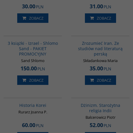
30.00
31.00
PLN
PLN
ZOBACZ
ZOBACZ
PAG1000
00130G
3 książki - Izrael - Shlomo
Zrozumieć Iran. Ze
Sand - PAKIET
studiów nad literaturą
PROMOCYJNY
perską
Sand Shlomo
Składankowa Maria
150.00
35.00
PLN
PLN
ZOBACZ
ZOBACZ
00016G
00179G
BESTSELLER
Historia Korei
Dżinizm. Starożytna
religia Indii
Rurarz Joanna P.
Balcerowicz Piotr
60.00
52.00
PLN
PLN