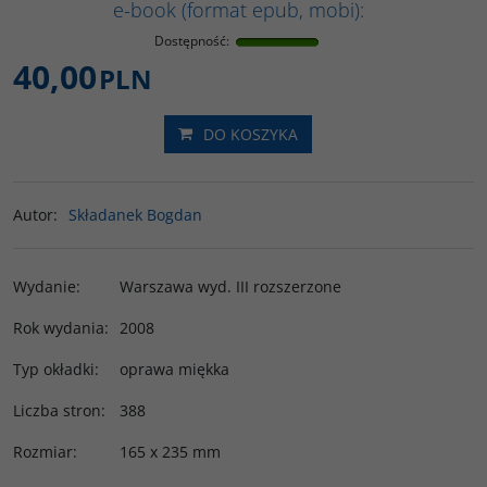
e-book (format epub, mobi):
Dostępność
:
40,00
PLN
DO KOSZYKA
Autor
:
Składanek Bogdan
Wydanie
:
Warszawa wyd. III rozszerzone
Rok wydania
:
2008
Typ okładki
:
oprawa miękka
Liczba stron
:
388
Rozmiar
:
165 x 235 mm