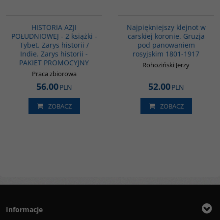
PAG1117
00308G
HISTORIA AZJI
Najpiękniejszy klejnot w
POŁUDNIOWEJ - 2 książki -
carskiej koronie. Gruzja
Tybet. Zarys historii /
pod panowaniem
Indie. Zarys historii -
rosyjskim 1801-1917
PAKIET PROMOCYJNY
Rohoziński Jerzy
Praca zbiorowa
56.00
52.00
PLN
PLN
ZOBACZ
ZOBACZ
Informacje