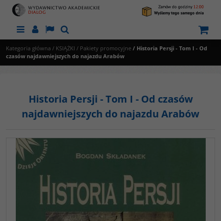
Menu
Panel
Lang
Szukaj
Kategoria główna
/
KSIĄŻKI
/
Pakiety promocyjne
/
Historia Persji - Tom I - Od
czasów najdawniejszych do najazdu Arabów
Historia Persji - Tom I - Od czasów
najdawniejszych do najazdu Arabów