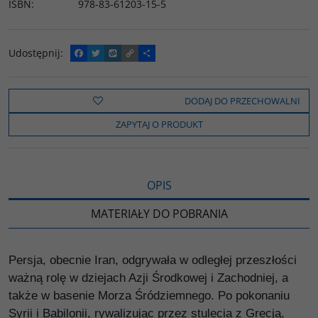
ISBN
:
978-83-61203-15-5
Udostępnij
:
F
T
W
C
P
a
w
y
o
o
c
i
k
p
d
e
t
o
y
z
b
t
p
L
i
DODAJ DO PRZECHOWALNI
o
e
i
e
o
r
n
l
ZAPYTAJ O PRODUKT
k
k
s
i
ę
OPIS
MATERIAŁY DO POBRANIA
Persja, obecnie Iran, odgrywała w odległej przeszłości
ważną rolę w dziejach Azji Środkowej i Zachodniej, a
także w basenie Morza Śródziemnego. Po pokonaniu
Syrii i Babilonii, rywalizując przez stulecia z Grecją,