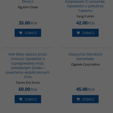
Deszcz
Zaśpiewam Ci piosenkę.
Opowieści z południa
Ng Kim Chew
Tajwanu
Yang Fumin
35.00
42.00
PLN
PLN
ZOBACZ
ZOBACZ
G151
00245G
Koń który skacze przez
Klasyczna literatura
chmury. Opowieść o
koreańska
szpiegowskiej misji,
Ogarek-Czoj Halina
Jedwabnym Szlaku i
powstaniu współczesnych
Chin
Tamm Eric Enno
60.00
45.00
PLN
PLN
ZOBACZ
ZOBACZ
G648
G228