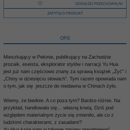
b
t
p
L
i
DODAJ DO PRZECHOWALNI
o
e
i
e
o
r
n
l
ZAPYTAJ O PRODUKT
k
k
s
i
ę
OPIS
Mieszkający w Pekinie, publikujący na Zachodzie
prozaik, eseista, eksplorator stylów i narracji Yu Hua
jest już nam częściowo znany za sprawą książek „Żyć” i
„Chiny w dziesięciu słowach”. Tym razem opowiada nam
o tym, jak się jeszcze do niedawna w Chinach żyło.
Wiemy, że biednie. A co poza tym? Bardzo różnie. Na
przykład, handlowało się… własną krwią. Dziś pod
względem materialnym życie się zmieniło, ale co z
ludzkimi charakterami, z zasadami?
Yu Hua każe nam w takowe zmiany powątpiewać,