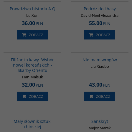
BESTSELLER
Prawdziwa historia A Q
Podróż do Lhasy
Lu Xun
David-Néel Alexandra
36.00
55.00
PLN
PLN
ZOBACZ
ZOBACZ
00238G
00301G
Filiżanka kawy. Wybór
Nie mam wrogów
nowel koreańskich -
Liu Xiaobo
Skarby Orientu
Han Malsuk
32.00
43.00
PLN
PLN
ZOBACZ
ZOBACZ
G176
G261
Mały słownik sztuki
Sanskryt
chińskiej
Mejor Marek