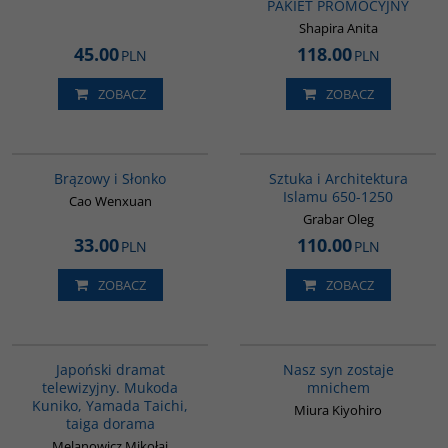
PAKIET PROMOCYJNY
Shapira Anita
45.00
118.00
PLN
PLN
ZOBACZ
ZOBACZ
00311G
G288
Brązowy i Słonko
Sztuka i Architektura
Islamu 650-1250
Cao Wenxuan
Grabar Oleg
33.00
110.00
PLN
PLN
ZOBACZ
ZOBACZ
G117
00176G
Japoński dramat
Nasz syn zostaje
telewizyjny. Mukoda
mnichem
Kuniko, Yamada Taichi,
Miura Kiyohiro
taiga dorama
Melanowicz Mikołaj