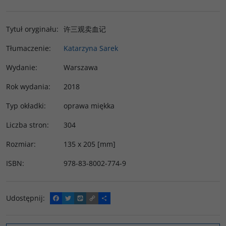
Tytuł oryginału
:
许三观卖血记
Tłumaczenie
:
Katarzyna Sarek
Wydanie
:
Warszawa
Rok wydania
:
2018
Typ okładki
:
oprawa miękka
Liczba stron
:
304
Rozmiar
:
135 x 205 [mm]
ISBN
:
978-83-8002-774-9
Udostępnij
:
F
T
W
C
P
a
w
y
o
o
c
i
k
p
d
e
t
o
y
z