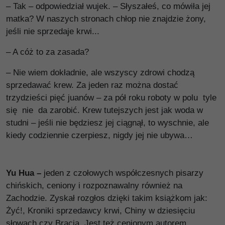
– Tak – odpowiedział wujek. – Słyszałeś, co mówiła jej
matka? W naszych stronach chłop nie znajdzie żony,
jeśli nie sprzedaje krwi...
– A cóż to za zasada?
– Nie wiem dokładnie, ale wszyscy zdrowi chodzą
sprzedawać krew. Za jeden raz można dostać
trzydzieści pięć juanów – za pół roku roboty w polu tyle
się nie da zarobić. Krew tutejszych jest jak woda w
studni – jeśli nie będziesz jej ciągnął, to wyschnie, ale
kiedy codziennie czerpiesz, nigdy jej nie ubywa…
Yu Hua –
jeden z czołowych współczesnych pisarzy
chińskich, ceniony i rozpoznawalny również na
Zachodzie. Zyskał rozgłos dzięki takim książkom jak:
Żyć!, Kroniki sprzedawcy krwi, Chiny w dziesięciu
słowach czy Bracia. Jest też cenionym autorem