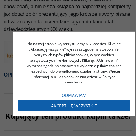
opowiadań, a niniejsza książka to najbardziej kompletny
jak dotąd zbiór prezentujący jego krótsze utwory pisane
od wczesnych lat osiemdziesiątych do końca lat
dziewięćdziesiątych XX wieku.
Na naszej stronie wykorzystujemy pliki cookies. Klikając
„Akceptuję wszystkie” wyrażasz zgodę na stosowanie
wszystkich typów plików cookies, w tym cookies
statystycznych i reklamowych. Klikając „Odmawiam”
wyrażasz zgodę na stosowanie wyłącznie plików cookies
niezbędnych do prawidłowego działania strony. Więcej
OPINIE KSIĄŻKI - lubimyczytać.pl
informacji o plikach cookies znajdziesz w Polityce
prywatności.
ODMAWIAM
AKCEPTUJĘ WSZYSTKIE
Kupujący ten produkt kupili także:
G1032
G1132
BESTSELLER