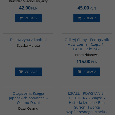
Künstler Mieczysław Jerzy
42.00
45.00
PLN
PLN
ZOBACZ
ZOBACZ
G6009
G1069
Dziewczyna z konbini
Odkryj Chiny - Podręcznik
+ ćwiczenia - Część 1 -
Sayaka Murata
PAKIET 2 książki
Praca zbiorowa
115.00
PLN
ZOBACZ
ZOBACZ
G1004
PAG1112
Otogizoshi: Księga
IZRAEL - POWSTANIE I
japońskich opowieści -
HISTORIA - 2 książki -
Osamu Dazai
Historia Izraela / Ben
Gurion. Twórca
Dazai Osamu
współczesnego Izraela -