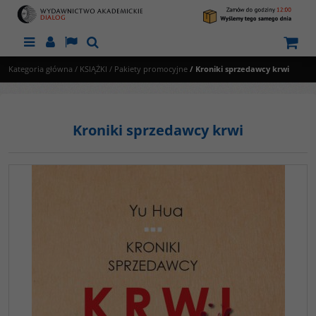
Menu
Panel
Lang
Szukaj
Kategoria główna
/
KSIĄŻKI
/
Pakiety promocyjne
/
Kroniki sprzedawcy krwi
Kroniki sprzedawcy krwi