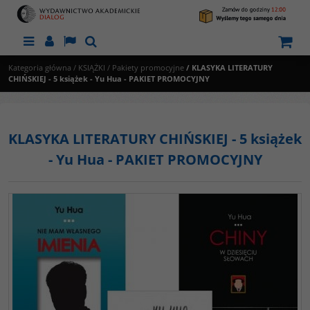
Menu
Panel
Lang
Szukaj
Kategoria główna
/
KSIĄŻKI
/
Pakiety promocyjne
/
KLASYKA LITERATURY
CHIŃSKIEJ - 5 książek - Yu Hua - PAKIET PROMOCYJNY
KLASYKA LITERATURY CHIŃSKIEJ - 5 książek
- Yu Hua - PAKIET PROMOCYJNY