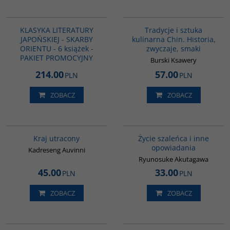
PAG1040
G1124
KLASYKA LITERATURY
Tradycje i sztuka
JAPOŃSKIEJ - SKARBY
kulinarna Chin. Historia,
ORIENTU - 6 książek -
zwyczaje, smaki
PAKIET PROMOCYJNY
Burski Ksawery
214.00
57.00
PLN
PLN
ZOBACZ
ZOBACZ
G1199
G388
BESTSELLER
Kraj utracony
Życie szaleńca i inne
opowiadania
Kadreseng Auvinni
Ryunosuke Akutagawa
45.00
33.00
PLN
PLN
ZOBACZ
ZOBACZ
G1171
00136G
BESTSELLER