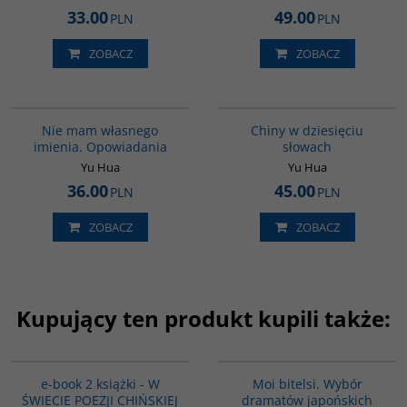
33.00
49.00
PLN
PLN
ZOBACZ
ZOBACZ
G1014
00003G
BESTSELLER
Nie mam własnego
Chiny w dziesięciu
imienia. Opowiadania
słowach
Yu Hua
Yu Hua
36.00
45.00
PLN
PLN
ZOBACZ
ZOBACZ
Kupujący ten produkt kupili także:
PAG1044
G573
e-book 2 książki - W
Moi bitelsi. Wybór
ŚWIECIE POEZJI CHIŃSKIEJ
dramatów japońskich