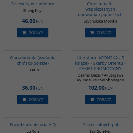
Dziewczyny z północy
Chrestomatia
współczesnych
Sheng Keyi
opowiadań japońskich
46.00
PLN
Szychulska Monika
ZOBACZ
ZOBACZ
00171G
PAG1005
Opowiadania (wydanie
Literatura JAPOŃSKA - 5
chińsko-polskie)
książek - Skarby Orientu -
PAKIET PROMOCYJNY
Lu Xun
Osamu Dazai / Akutagawa
Ryunosuke / Sei Shonagon
36.00
102.00
PLN
PLN
ZOBACZ
ZOBACZ
G648
G1155
BESTSELLER
Prawdziwa historia A Q
Dzieci solnych pól
Lu Xun
Tsai Suh-Fen