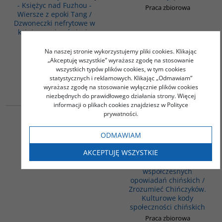
- Księżyc nad Fuzhou -
Praca zbiorowa
Wiersze z epoki Tang /
Dzwoneczki nefrytowe w
księżycowej poświacie
Praca zbiorowa
Na naszej stronie wykorzystujemy pliki cookies. Klikając
38.00
40.00
PLN
PLN
„Akceptuję wszystkie” wyrażasz zgodę na stosowanie
wszystkich typów plików cookies, w tym cookies
ZOBACZ
ZOBACZ
statystycznych i reklamowych. Klikając „Odmawiam”
wyrażasz zgodę na stosowanie wyłącznie plików cookies
niezbędnych do prawidłowego działania strony. Więcej
G590
PAG1103
informacji o plikach cookies znajdziesz w Polityce
prywatności.
Słowa i płomienie
OCZAMI CHIŃCZYKÓW -
Pakiet 3 książki - O sztuce
Jidi Majia
ODMAWIAM
rządzenia według Mozi,
Mengzi, Xunzi, Han Feizi /
AKCEPTUJĘ WSZYSTKIE
Węzły duszy.
Chrestomatia
współczesnych
opowiadań chińskich /
Zrozumieć Chińczyków.
Kulturowe kody
społeczności chińskich
Praca zbiorowa