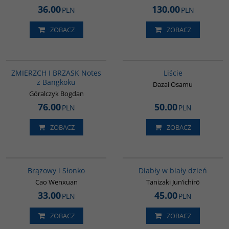
36.00
130.00
PLN
PLN
ZOBACZ
ZOBACZ
G1206
G1174
BESTSELLER
ZMIERZCH I BRZASK Notes
Liście
z Bangkoku
Dazai Osamu
Góralczyk Bogdan
76.00
50.00
PLN
PLN
ZOBACZ
ZOBACZ
00311G
G1201
Brązowy i Słonko
Diabły w biały dzień
Cao Wenxuan
Tanizaki Jun’ichirō
33.00
45.00
PLN
PLN
ZOBACZ
ZOBACZ