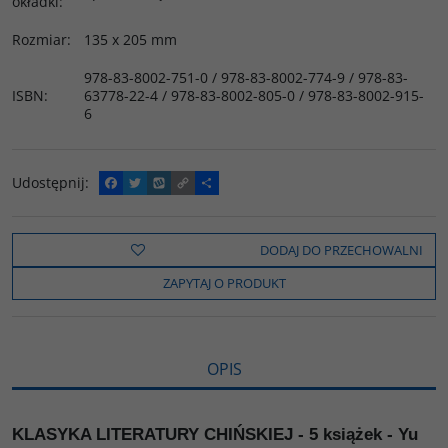
okładki
:
Rozmiar
:
135 x 205 mm
978-83-8002-751-0 / 978-83-8002-774-9 / 978-83-
ISBN
:
63778-22-4 / 978-83-8002-805-0 / 978-83-8002-915-
6
Udostępnij
:
F
T
W
C
P
a
w
y
o
o
c
i
k
p
d
e
t
o
y
z
b
t
p
L
i
DODAJ DO PRZECHOWALNI
o
e
i
e
o
r
n
l
ZAPYTAJ O PRODUKT
k
k
s
i
ę
OPIS
KLASYKA LITERATURY CHIŃSKIEJ - 5 książek - Yu