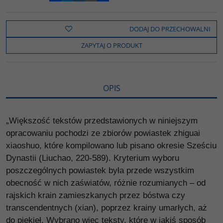
a
w
y
o
o
c
i
k
p
d
e
t
o
y
z
b
t
p
L
i
DODAJ DO PRZECHOWALNI
o
e
i
e
o
r
n
l
ZAPYTAJ O PRODUKT
k
k
s
i
ę
OPIS
„Większość tekstów przedstawionych w niniejszym
opracowaniu pochodzi ze zbiorów powiastek zhiguai
xiaoshuo, które kompilowano lub pisano okresie Sześciu
Dynastii (Liuchao, 220-589). Kryterium wyboru
poszczególnych powiastek była przede wszystkim
obecność w nich zaświatów, różnie rozumianych – od
rajskich krain zamieszkanych przez bóstwa czy
transcendentnych (xian), poprzez krainy umarłych, aż
do piekieł. Wybrano więc teksty, które w jakiś sposób