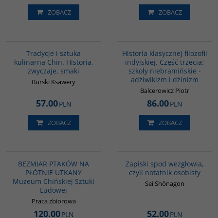
ZOBACZ
ZOBACZ
G1124
G619
Tradycje i sztuka
Historia klasycznej filozofii
kulinarna Chin. Historia,
indyjskiej. Część trzecia:
zwyczaje, smaki
szkoły niebramińskie -
adżiwikizm i dżinizm
Burski Ksawery
Balcerowicz Piotr
57.00
86.00
PLN
PLN
ZOBACZ
ZOBACZ
G1192
00009G
BESTSELLER
BEZMIAR PTAKÓW NA
Zapiski spod wezgłowia,
PŁÓTNIE UTKANY
czyli notatnik osobisty
Muzeum Chińskiej Sztuki
Sei Shōnagon
Ludowej
Praca zbiorowa
120.00
52.00
PLN
PLN