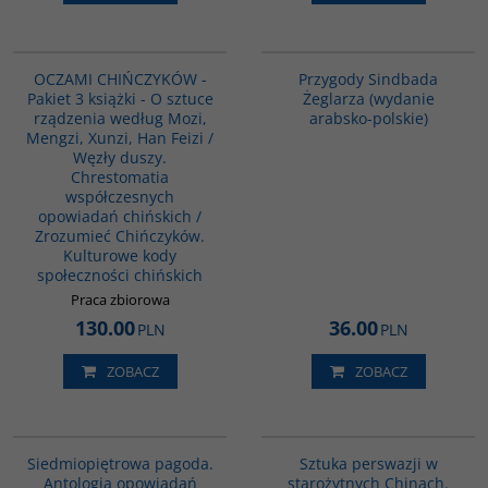
PAG1103
G365
BESTSELLER
OCZAMI CHIŃCZYKÓW -
Przygody Sindbada
Pakiet 3 książki - O sztuce
Żeglarza (wydanie
rządzenia według Mozi,
arabsko-polskie)
Mengzi, Xunzi, Han Feizi /
Węzły duszy.
Chrestomatia
współczesnych
opowiadań chińskich /
Zrozumieć Chińczyków.
Kulturowe kody
społeczności chińskich
Praca zbiorowa
130.00
36.00
PLN
PLN
ZOBACZ
ZOBACZ
G1017
G822
Siedmiopiętrowa pagoda.
Sztuka perswazji w
Antologia opowiadań
starożytnych Chinach.