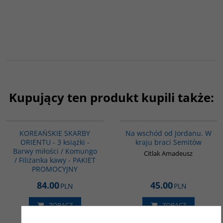
Kupujący ten produkt kupili także:
PAG1029
G583
KOREAŃSKIE SKARBY
Na wschód od Jordanu. W
ORIENTU - 3 książki -
kraju braci Semitów
Barwy miłości / Komungo
Citlak Amadeusz
/ Filiżanka kawy - PAKIET
PROMOCYJNY
84.00
45.00
PLN
PLN
ZOBACZ
ZOBACZ