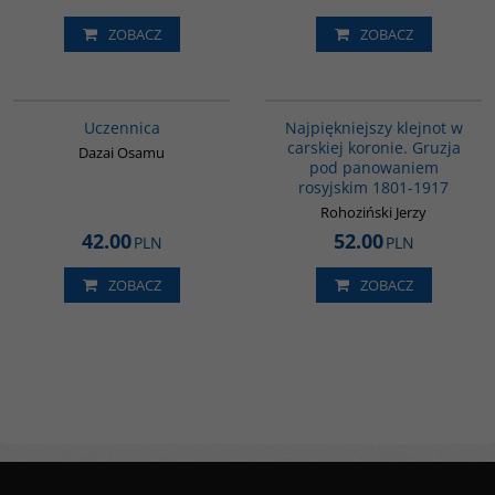
ZOBACZ
ZOBACZ
G1000
00308G
Uczennica
Najpiękniejszy klejnot w
carskiej koronie. Gruzja
Dazai Osamu
pod panowaniem
rosyjskim 1801-1917
Rohoziński Jerzy
42.00
52.00
PLN
PLN
ZOBACZ
ZOBACZ