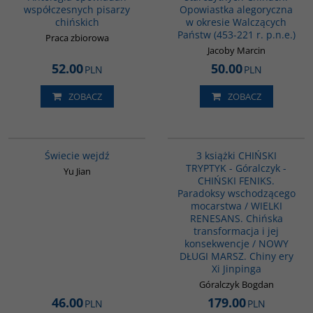
współczesnych pisarzy
Opowiastka alegoryczna
chińskich
w okresie Walczących
Państw (453-221 r. p.n.e.)
Praca zbiorowa
Jacoby Marcin
52.00
50.00
PLN
PLN
ZOBACZ
ZOBACZ
G655
G1178
Świecie wejdź
3 książki CHIŃSKI
TRYPTYK - Góralczyk -
Yu Jian
CHIŃSKI FENIKS.
Paradoksy wschodzącego
mocarstwa / WIELKI
RENESANS. Chińska
transformacja i jej
konsekwencje / NOWY
DŁUGI MARSZ. Chiny ery
Xi Jinpinga
Góralczyk Bogdan
46.00
179.00
PLN
PLN