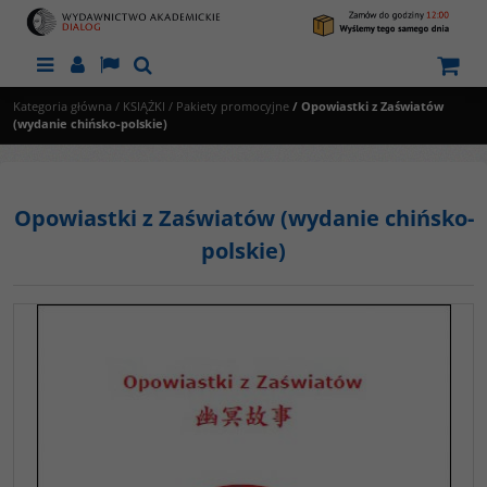
Menu
Panel
Lang
Szukaj
Kategoria główna
/
KSIĄŻKI
/
Pakiety promocyjne
/
Opowiastki z Zaświatów
(wydanie chińsko-polskie)
Opowiastki z Zaświatów (wydanie chińsko-
polskie)