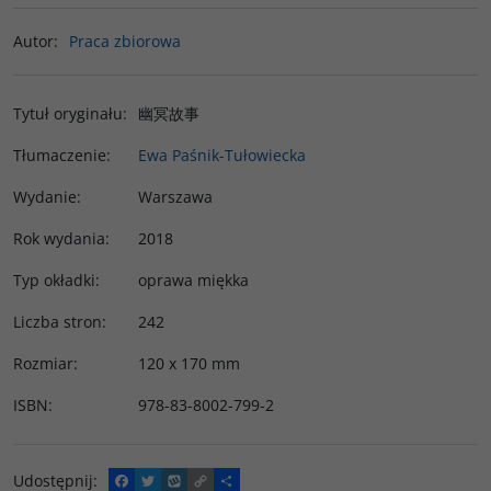
Autor
:
Praca zbiorowa
Tytuł oryginału
:
幽冥故事
Tłumaczenie
:
Ewa Paśnik-Tułowiecka
Wydanie
:
Warszawa
Rok wydania
:
2018
Typ okładki
:
oprawa miękka
Liczba stron
:
242
Rozmiar
:
120 x 170 mm
ISBN
:
978-83-8002-799-2
Udostępnij
:
F
T
W
C
P