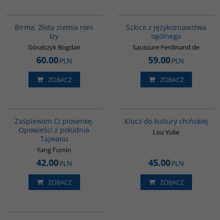
G1119
G286
Birma. Złota ziemia roni
Szkice z językoznawstwa
łzy
ogólnego
Góralczyk Bogdan
Saussure Ferdinand de
60.00
59.00
PLN
PLN
ZOBACZ
ZOBACZ
G1132
G1172
BESTSELLER
BESTSELLER
Zaśpiewam Ci piosenkę.
Klucz do kultury chińskiej
Opowieści z południa
Lou Yulie
Tajwanu
Yang Fumin
42.00
45.00
PLN
PLN
ZOBACZ
ZOBACZ
G1171
BESTSELLER