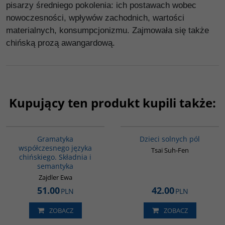
pisarzy średniego pokolenia: ich postawach wobec
nowoczesności, wpływów zachodnich, wartości
materialnych, konsumpcjonizmu. Zajmowała się także
chińską prozą awangardową.
Kupujący ten produkt kupili także:
G410
G1155
BESTSELLER
Gramatyka
Dzieci solnych pól
współczesnego języka
Tsai Suh-Fen
chińskiego. Składnia i
semantyka
Zajdler Ewa
51.00
42.00
PLN
PLN
ZOBACZ
ZOBACZ