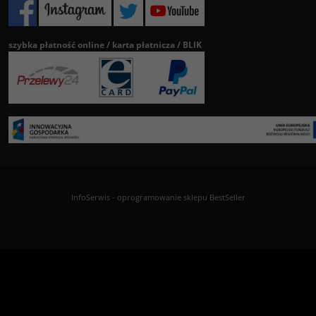
szybka płatność online / karta płatnicza / BLIK
InfoSerwis
-
oprogramowanie sklepu BestSeller