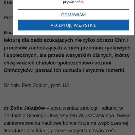
prywatności.
literatury.
ODMAWIAM
Prof. dr hab. Lidia Kasarełło
AKCEPTUJĘ WSZYSTKIE
Książka Zofii Jakubów będzie z pewnością ciekawą
lekturą dla osób szukających
nie tylko obrazu Chin i
procesów zachodzących w nich przemian rynkowych
i społecznych,
ale przede wszystkim dla tych, którzy
chcą widzieć chińskie społeczeństwo
oczami
Chińczyków, poznać ich uczucia i etyczne rozterki.
Dr hab. Ewa Zajdler, prof. UJ
dr Zofia Jakubów –
absolwentka sinologii, adiunkt w
Zakładzie Sinologii Uniwersytetu Warszawskiego. Swoje
zainteresowania naukowe koncentruje na współczesnej
literaturze chińskiej, przede wszystkim twórczości