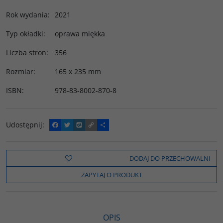
Rok wydania
:
2021
Typ okładki
:
oprawa miękka
Liczba stron
:
356
Rozmiar
:
165 x 235 mm
ISBN
:
978-83-8002-870-8
Udostępnij
:
F
T
W
C
P
a
w
y
o
o
c
i
k
p
d
e
t
o
y
z
b
t
p
L
i
DODAJ DO PRZECHOWALNI
o
e
i
e
o
r
n
l
ZAPYTAJ O PRODUKT
k
k
s
i
ę
OPIS