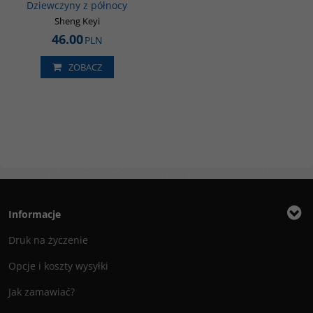
Dziewczyny z północy
Sheng Keyi
46.00
PLN
ZOBACZ
Informacje
Druk na życzenie
Opcje i koszty wysyłki
Jak zamawiać?