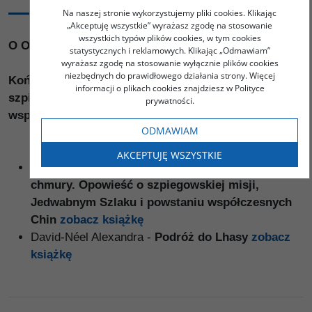
OPIS
Na naszej stronie wykorzystujemy pliki cookies. Klikając
„Akceptuję wszystkie” wyrażasz zgodę na stosowanie
wszystkich typów plików cookies, w tym cookies
O ODKRYWANIU AZJI - Pakiet 2 książki
statystycznych i reklamowych. Klikając „Odmawiam”
wyrażasz zgodę na stosowanie wyłącznie plików cookies
niezbędnych do prawidłowego działania strony. Więcej
Koń który skacze przez chmury. Opowieść o
informacji o plikach cookies znajdziesz w Polityce
szpiegowskiej misji, Jedwabnym Szlaku i powstaniu
prywatności.
współczesnych Chin / Podróż do Lhasy
ODMAWIAM
AKCEPTUJĘ WSZYSTKIE
Tamm Eric Enno -
Koń który skacze przez
chmury. Opowieść o szpiegowskiej misji,
Jedwabnym Szlaku i powstaniu współczesnych
Chin
zobacz książkę
David-Néel Alexandra -
Podróż do Lhasy
zobacz
książkę