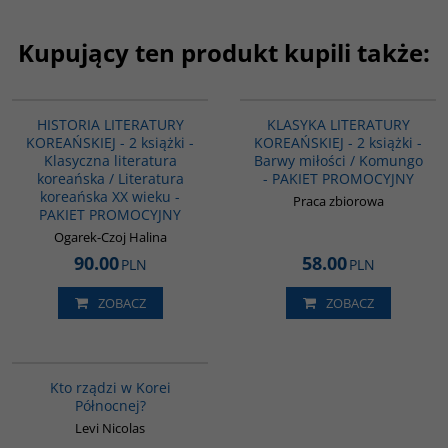
Kupujący ten produkt kupili także:
PAG1094
PAG1092
HISTORIA LITERATURY
KLASYKA LITERATURY
KOREAŃSKIEJ - 2 książki -
KOREAŃSKIEJ - 2 książki -
Klasyczna literatura
Barwy miłości / Komungo
koreańska / Literatura
- PAKIET PROMOCYJNY
koreańska XX wieku -
Praca zbiorowa
PAKIET PROMOCYJNY
Ogarek-Czoj Halina
90.00
58.00
PLN
PLN
ZOBACZ
ZOBACZ
G161
Kto rządzi w Korei
Północnej?
Levi Nicolas