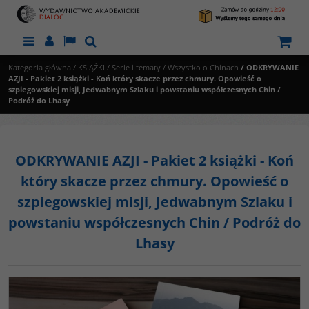
Menu
Panel
Lang
Szukaj
Kategoria główna
/
KSIĄŻKI
/
Serie i tematy
/
Wszystko o Chinach
/
ODKRYWANIE
AZJI - Pakiet 2 książki - Koń który skacze przez chmury. Opowieść o
szpiegowskiej misji, Jedwabnym Szlaku i powstaniu współczesnych Chin /
Podróż do Lhasy
ODKRYWANIE AZJI - Pakiet 2 książki - Koń
który skacze przez chmury. Opowieść o
szpiegowskiej misji, Jedwabnym Szlaku i
powstaniu współczesnych Chin / Podróż do
Lhasy