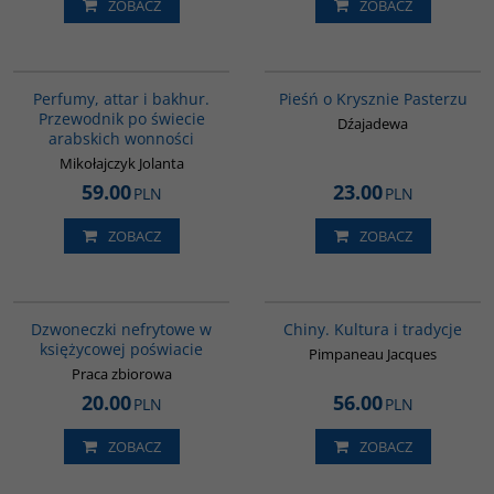
ZOBACZ
ZOBACZ
G1129
G222
BESTSELLER
Perfumy, attar i bakhur.
Pieśń o Krysznie Pasterzu
Przewodnik po świecie
Dźajadewa
arabskich wonności
Mikołajczyk Jolanta
59.00
23.00
PLN
PLN
ZOBACZ
ZOBACZ
00239G
00258G
Dzwoneczki nefrytowe w
Chiny. Kultura i tradycje
księżycowej poświacie
Pimpaneau Jacques
Praca zbiorowa
20.00
56.00
PLN
PLN
ZOBACZ
ZOBACZ