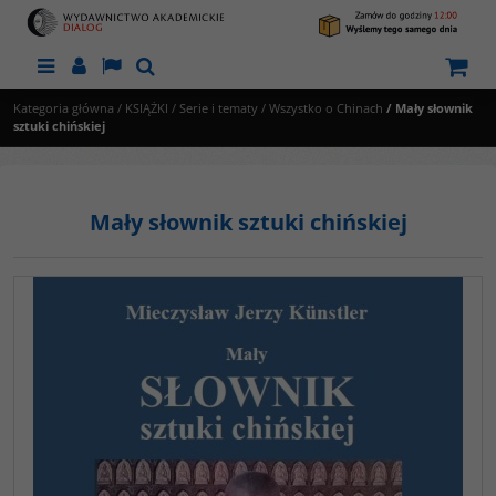
Menu
Panel
Lang
Szukaj
Kategoria główna
/
KSIĄŻKI
/
Serie i tematy
/
Wszystko o Chinach
/
Mały słownik
sztuki chińskiej
Mały słownik sztuki chińskiej