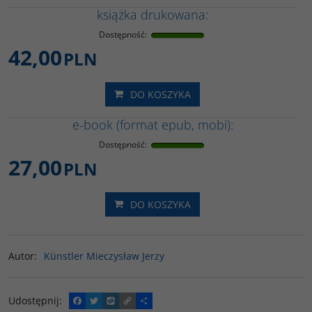
książka drukowana:
Dostępność
:
42,00
PLN
DO KOSZYKA
e-book (format epub, mobi):
Dostępność
:
27,00
PLN
DO KOSZYKA
Autor
:
Künstler Mieczysław Jerzy
Udostępnij
:
F
T
W
C
P
a
w
y
o
o