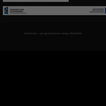
InfoSerwis
-
oprogramowanie sklepu BestSeller