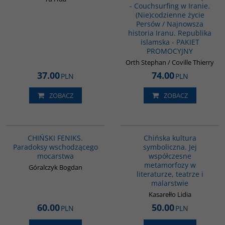
- Couchsurfing w Iranie.
(Nie)codzienne życie
Persów / Najnowsza
historia Iranu. Republika
islamska - PAKIET
PROMOCYJNY
Orth Stephan / Coville Thierry
37.00
74.00
PLN
PLN
ZOBACZ
ZOBACZ
G1177
G028
BESTSELLER
CHIŃSKI FENIKS.
Chińska kultura
Paradoksy wschodzącego
symboliczna. Jej
mocarstwa
współczesne
metamorfozy w
Góralczyk Bogdan
literaturze, teatrze i
malarstwie
Kasarełło Lidia
60.00
50.00
PLN
PLN