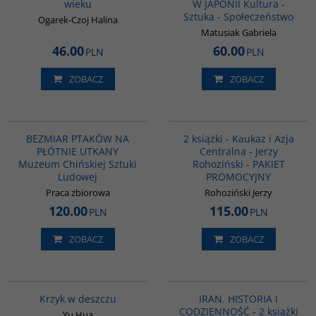
wieku
W JAPONII Kultura -
Sztuka - Społeczeństwo
Ogarek-Czoj Halina
Matusiak Gabriela
46.00
60.00
PLN
PLN
ZOBACZ
ZOBACZ
G1192
PAG1016
BESTSELLER
BEZMIAR PTAKÓW NA
2 książki - Kaukaz i Azja
PŁÓTNIE UTKANY
Centralna - Jerzy
Muzeum Chińskiej Sztuki
Rohoziński - PAKIET
Ludowej
PROMOCYJNY
Praca zbiorowa
Rohoziński Jerzy
120.00
115.00
PLN
PLN
ZOBACZ
ZOBACZ
G1061
PAG1135
Krzyk w deszczu
IRAN. HISTORIA I
CODZIENNOŚĆ - 2 książki
Yu Hua