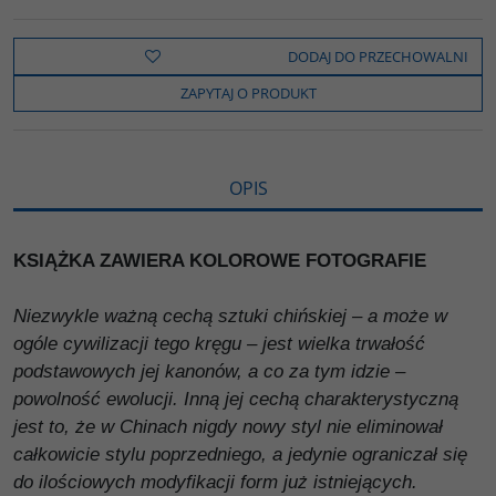
c
i
k
p
d
e
t
o
y
z
b
t
p
L
i
DODAJ DO PRZECHOWALNI
o
e
i
e
o
r
n
l
ZAPYTAJ O PRODUKT
k
k
s
i
ę
OPIS
KSIĄŻKA ZAWIERA KOLOROWE FOTOGRAFIE
Niezwykle ważną cechą sztuki chińskiej – a może w
ogóle cywilizacji tego kręgu – jest wielka trwałość
podstawowych jej kanonów, a co za tym idzie –
powolność ewolucji. Inną jej cechą charakterystyczną
jest to, że w Chinach nigdy nowy styl nie eliminował
całkowicie stylu poprzedniego, a jedynie ograniczał się
do ilościowych modyfikacji form już istniejących.