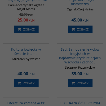
historyczny
Bareja-Starzyńska Agata /
Mejor Marek
Ogarek-Czoj Halina
42.00
PLN
25.00
45.00
PLN
PLN
ZOBACZ
ZOBACZ
G162
G262
Kultura łowiecka w
Sati. Samopalenie wdów
świecie islamu
indyjskich w
najdawniejszych relacjach
Milczarek Sylwester
Wschodu i Zachodu
Szczurek Przemysław
40.00
35.00
PLN
PLN
ZOBACZ
ZOBACZ
00242G
G1217
BESTSELLER
Literatura koreańska XX
SEKSUALNOŚĆ I EROTYKA