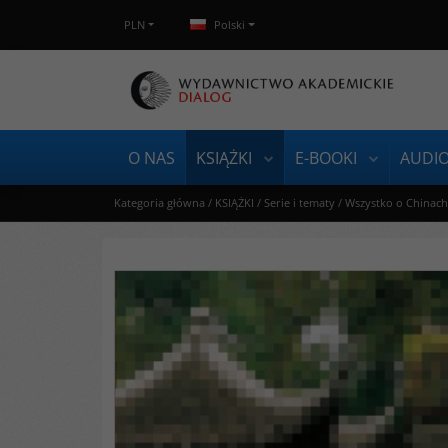
PLN
Polski
O NAS
KSIĄŻKI
E-BOOKI
AUDI
Kategoria główna
/
KSIĄŻKI
/
Serie i tematy
/
Wszystko o Chinach