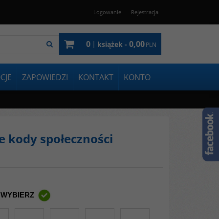
Logowanie
Rejestracja
0
0,00
|
książek -
PLN
CJE
ZAPOWIEDZI
KONTAKT
KONTO
 kody społeczności
 WYBIERZ