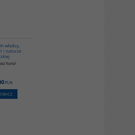
00196G
m władcy,
 i naturze
zkiej
sz Xunzi
00
PLN
ZOBACZ
G028
G410