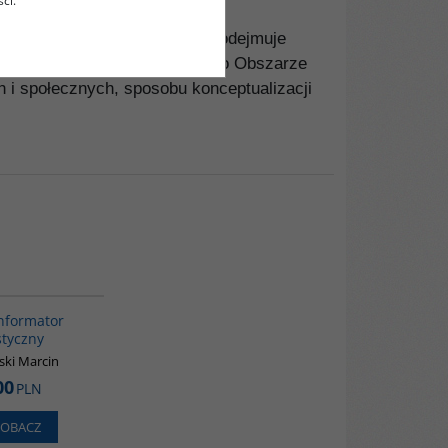
ci.
awskiego. W swoich pracach podejmuje
ęzyk chiński, wiedzę o języku, o Obszarze
i społecznych, sposobu konceptualizacji
G217
Informator
styczny
ki Marcin
00
PLN
ZOBACZ