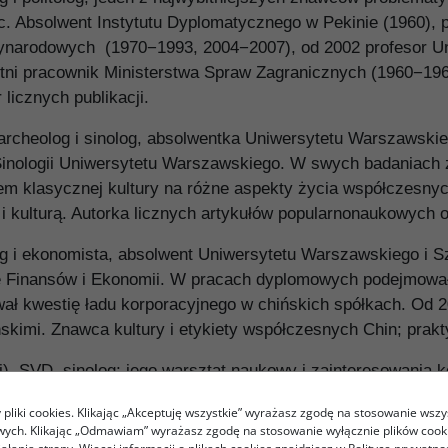
ec. Absolwent Instytutu Dyplomatycznego w Pekinie (1960), 
dzynarodowych (1970−1993, 2004−2007), od 2002 profesor 
letni pracownik Ministerstwa Spraw Zagranicznych (1960−19
licznych publikacji.
rcheolog i sinolog, absolwentka Uniwersytetu Warszawskieg
inologii Uniwersytetu Warszawskiego. W swych badaniach zaj
em klasycznej kultury na różne aspekty życia współczesn
i kulturą. Autorka licznych artykułów popularnonaukowych o
g i ekonomista, absolwent Uniwersytetu Warszawskiego i S
e Finansów i Ekonomii. W pracach dyplomowych podejmowa
wał kwestię ładu korporacyjnego w chińskich spółkach. O
kimi. Znawca kultury i etykiety współczesnych Chin; praktyk
 SVD, sinolog; jego warsztat naukowy i zainteresowania konc
mu. Członek Instytutu Monumenta Serica (Sankt Augustin k
pliki cookies. Klikając „Akceptuję wszystkie” wyrażasz zgodę na stosowanie wszy
i dyrektor Centrum Badań Sinologicznych Monumenta Serica 
owych. Klikając „Odmawiam” wyrażasz zgodę na stosowanie wyłącznie plików coo
w języku chińskim, niemieckim i angielskim.