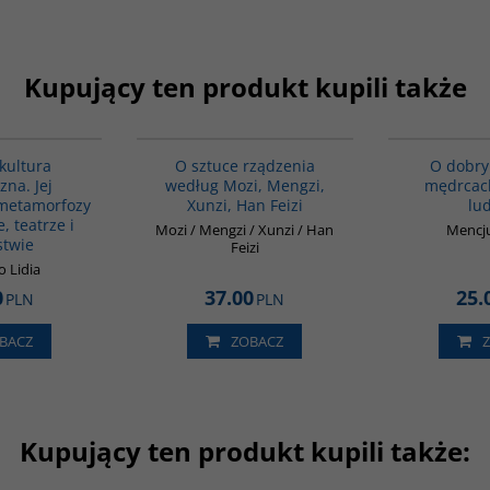
Kupujący ten produkt kupili także
G028
G588
kultura
O sztuce rządzenia
O dobry
zna. Jej
według Mozi, Mengzi,
mędrcach
metamorfozy
Xunzi, Han Feizi
lud
e, teatrze i
Mozi / Mengzi / Xunzi / Han
Mencju
stwie
Feizi
o Lidia
0
37.00
25.
PLN
PLN
BACZ
ZOBACZ
Kupujący ten produkt kupili także:
00301G
PAG1011