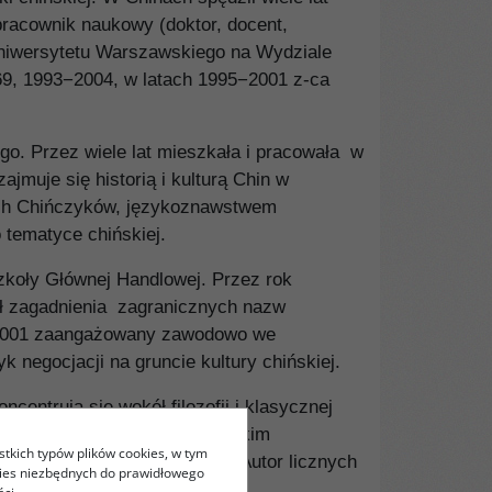
pracownik naukowy (doktor, docent,
Uniwersytetu Warszawskiego na Wydziale
69, 1993−2004, w latach 1995−2001 z-ca
o. Przez wiele lat mieszkała i pracowała w
muje się historią i kulturą Chin w
ych Chińczyków, językoznawstwem
 tematyce chińskiej.
zkoły Głównej Handlowej. Przez rok
ł zagadnienia zagranicznych nazw
d 2001 zaangażowany zawodowo we
 negocjacji na gruncie kultury chińskiej.
entrują się wokół filozofii i klasycznej
/Bonn), wykładowca na Katolickim
stkich typów plików cookies, w tym
na tym samym uniwersytecie. Autor licznych
kies niezbędnych do prawidłowego