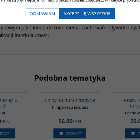
iałania strony. Więcej informacji o plikach cookies znajdziesz w Polityce prywatnoś
og językoznawca z Zakładu Sinologii Uniwersytetu Warsz
ODMAWIAM
AKCEPTUJĘ WSZYSTKIE
glottodydaktyki oraz języka i kultury chińskiej. Traktuje j
ykowym jako klucz do rozumienia zachowań indywidualnych 
kacji interkulturowej.
Podobna tematyka
00003G
00258G
BESTSELLER
ziesięciu
Chiny. Kultura i tradycje
Pekin. 
ach
tury
Pimpaneau Jacques
Hua
Łochows
0
56.00
25.
PLN
PLN
BACZ
ZOBACZ