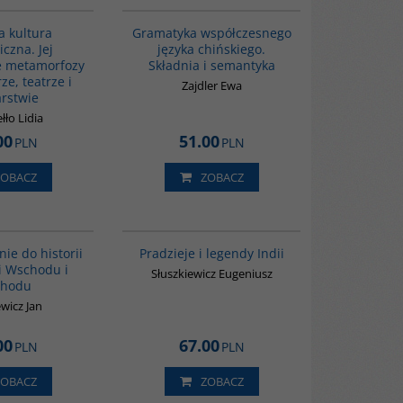
a kultura
Gramatyka współczesnego
czna. Jej
języka chińskiego.
e metamorfozy
Składnia i semantyka
ze, teatrze i
Zajdler Ewa
rstwie
łło Lidia
00
51.00
PLN
PLN
ZOBACZ
ZOBACZ
G329
00199G
e do historii
Pradzieje i legendy Indii
ji Wschodu i
Słuszkiewicz Eugeniusz
chodu
wicz Jan
00
67.00
PLN
PLN
ZOBACZ
ZOBACZ