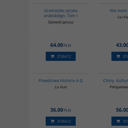
Gramatyka języka
Nie mam
arabskiego. Tom I
Liu X
Danecki Janusz
64.00
43.0
PLN
ZOBACZ
ZO
G648
Prawdziwa historia A Q
Chiny. Kultur
Lu Xun
Pimpaneau
36.00
56.0
PLN
ZOBACZ
ZO