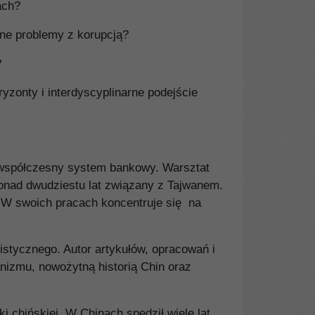
ach?
esne problemy z korupcją?
?
oryzonty i interdyscyplinarne podejście
 współczesny system bankowy. Warsztat
onad dwudziestu lat związany z Tajwanem.
 W swoich pracach koncentruje się na
stycznego. Autor artykułów, opracowań i
janizmu, nowożytną historią Chin oraz
 chińskiej. W Chinach spędził wiele lat