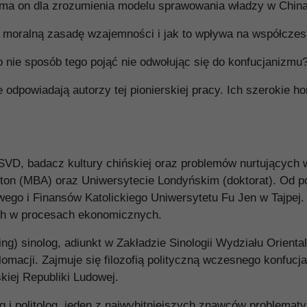
e ma on dla zrozumienia modelu sprawowania władzy w Chin
je na moralną zasadę wzajemności i jak to wpływa na współcz
 nie sposób tego pojąć nie odwołując się do konfucjanizmu
re odpowiadają autorzy tej pionierskiej pracy. Ich szerokie h
VD, badacz kultury chińskiej oraz problemów nurtujących
on (MBA) oraz Uniwersytecie Londyńskim (doktorat). Od p
go i Finansów Katolickiego Uniwersytetu Fu Jen w Tajpej.
ych w procesach ekonomicznych.
sinolog, adiunkt w Zakładzie Sinologii Wydziału Orientali
dyplomacji. Zajmuje się filozofią polityczną wczesnego konfuc
kiej Republiki Ludowej.
 politolog, jeden z najwybitniejszych znawców problematyki