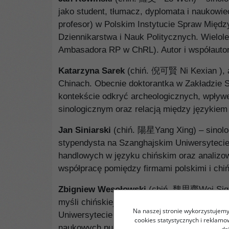
jako student, tłumacz, dyplomata i naukowi
profesor) w Polskim Instytucie Spraw Mię
Dziennikarstwa i Nauk Politycznych. Wielo
Ambasadora RP w ChRL). Autor i współautor 
Katarzyna Sarek
(chiń. 倪可賢 Ni Kexian ), a
Chinach. Obecnie doktorantka w Zakładzie S
kontekście odkryć archeologicznych, wpływ
sinologicznym oraz relacją między językiem 
Jan Siniarski
(chiń. 陽星Yang Xing) – sinolo
stypendysta na Szanghajskim Uniwersyteci
handlowych w języku chińskim oraz analizo
współpracę pomiędzy firmami polskimi i chińs
Zbigniew Wesołowski
(chiń. 魏思齊Wei Siqi),
myśli chińskiej, konfucjanizmu oraz buddyz
Na naszej stronie wykorzystujemy 
Uniwersytecie Fu Jen (Tajpej), założyciel 
cookies statystycznych i reklam
naukowych publikacji sinologicznych, m.in. 