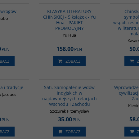
 wrogów
KLASYKA LITERATURY
Chińsk
CHIŃSKIEJ - 5 książek - Yu
symboli
iaobo
Hua - PAKIET
współczesn
PROMOCYJNY
w literatur
mala
Yu Hua
Kasare
0
158.00
50.
PLN
PLN
BACZ
ZOBACZ
00258G
G262
a i tradycje
Sati. Samopalenie wdów
Wprowadzeni
indyjskich w
cywilizac
 Jacques
najdawniejszych relacjach
Za
Wschodu i Zachodu
Kienie
Szczurek Przemysław
0
35.00
58.
PLN
PLN
BACZ
ZOBACZ