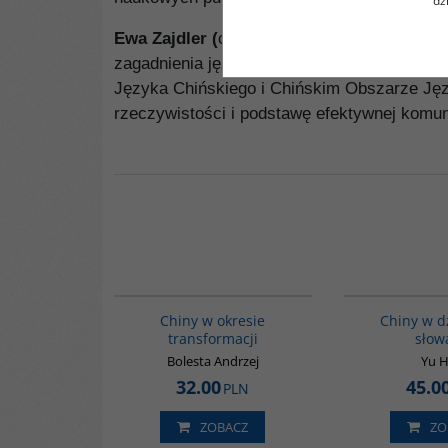
dz
Ewa Zajdler (
chiń. 蔡素明 Cai Suming), sinol
zagadnienia językoznawstwa sinologicznego, 
Języka Chińskiego i Chińskim Obszarze Jęz
rzeczywistości i podstawę efektywnej komuni
G025
Chiny w okresie
Chiny w d
transformacji
słow
Bolesta Andrzej
Yu 
32.00
45.0
PLN
ZOBACZ
ZO