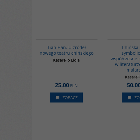
G561
Tian Han. U źródeł
Chińska 
nowego teatru chińskiego
symbolic
współczesne 
Kasarełło Lidia
w literaturz
malar
Kasarełł
25.00
50.0
PLN
ZOBACZ
ZO
G070