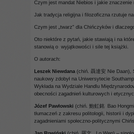
Czym jest mandat Niebios i jakie znaczeni
Jak tradycja religijna i filozoficzna rzutu
Czym jest „twarz” dla Chińczyków i dlaczego
Oto niektóre z pytań, jakie stawiają i na któ
stanowią o wyjątkowości i sile tej książki.
O autorach:
Leszek Niewdana
(chiń. 聶達安 Nie Daan), S
naukowy zdobył na Uniwersytecie Southampt
Wykłada na Wydziale Handlu Międzynarodowe
obecności zagadnień kulturowych i etyczn
Józef Pawłowski
(chiń. 鮑虹銘 Bao Hongming) 
tłumaczeń z zakresu politologii, historii i 
zagadnieniami społeczno-politycznymi Chińs
Jan Rowiński
(chiń. 羅文 Lo Wen) – sinolog i