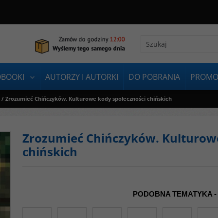
OBOOKI
AUTORZY I AUTORKI
DO POBRANIA
PROMO
/
Zrozumieć Chińczyków. Kulturowe kody społeczności chińskich
Zrozumieć Chińczyków. Kulturowe
chińskich
PODOBNA TEMATYKA -