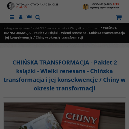
Menu
Panel
Lang
Szukaj
Kategoria główna
/
KSIĄŻKI
/
Serie i tematy
/
Wszystko o Chinach
/
CHIŃSKA
TRANSFORMACJA - Pakiet 2 książki - Wielki renesans - Chińska transformacja
i jej konsekwencje / Chiny w okresie transformacji
CHIŃSKA TRANSFORMACJA - Pakiet 2
książki - Wielki renesans - Chińska
transformacja i jej konsekwencje / Chiny w
okresie transformacji