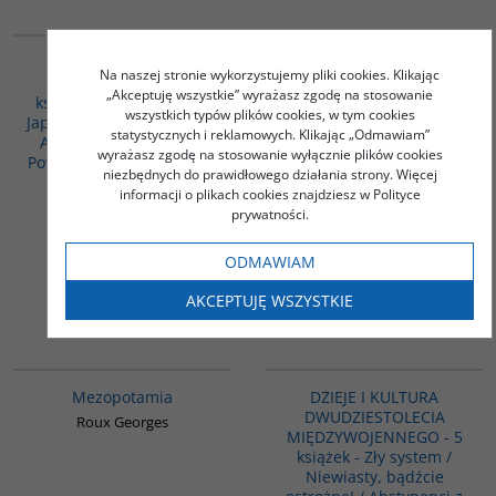
PAG1116
00035G
PROMOCJA
DZIEJE DALEKIEGO
Podstawowe wiadomości
Na naszej stronie wykorzystujemy pliki cookies. Klikając
WSCHODU - Pakiet 3
o Islamie
„Akceptuję wszystkie” wyrażasz zgodę na stosowanie
książki - Historia Korei /
Danecki Janusz
wszystkich typów plików cookies, w tym cookies
Japonia 1937-1945. Wojna
statystycznych i reklamowych. Klikając „Odmawiam”
Armii Cesarza / Chiny.
wyrażasz zgodę na stosowanie wyłącznie plików cookies
Powrót olbrzyma - PAKIET
niezbędnych do prawidłowego działania strony. Więcej
PROMOCYJNY
informacji o plikach cookies znajdziesz w Polityce
Praca zbiorowa
prywatności.
159.00
PLN
123.30
70.00
PLN
PLN
ODMAWIAM
AKCEPTUJĘ WSZYSTKIE
ZOBACZ
ZOBACZ
G181
PAG1113
BESTSELLER
Mezopotamia
DZIEJE I KULTURA
DWUDZIESTOLECIA
Roux Georges
MIĘDZYWOJENNEGO - 5
książek - Zły system /
Niewiasty, bądźcie