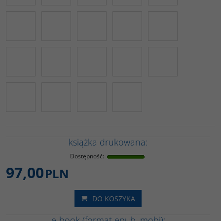
książka drukowana:
Dostępność
:
97,00
PLN
DO KOSZYKA
e-book (format epub, mobi):