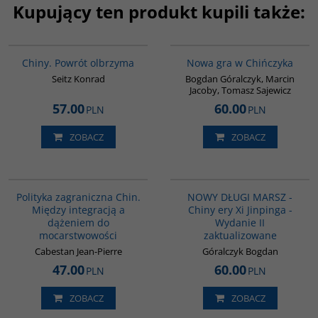
Kupujący ten produkt kupili także:
G027
G1205
BESTSELLER
Chiny. Powrót olbrzyma
Nowa gra w Chińczyka
Seitz Konrad
Bogdan Góralczyk, Marcin
Jacoby, Tomasz Sajewicz
57.00
60.00
PLN
PLN
ZOBACZ
ZOBACZ
00093G
G1191
BESTSELLER
Polityka zagraniczna Chin.
NOWY DŁUGI MARSZ -
Między integracją a
Chiny ery Xi Jinpinga -
dążeniem do
Wydanie II
mocarstwowości
zaktualizowane
Cabestan Jean-Pierre
Góralczyk Bogdan
47.00
60.00
PLN
PLN
ZOBACZ
ZOBACZ