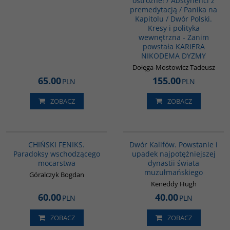
ostrożne! / Abstynenci z
premedytacją / Panika na
Kapitolu / Dwór Polski.
Kresy i polityka
wewnętrzna - Zanim
powstała KARIERA
NIKODEMA DYZMY
Dołęga-Mostowicz Tadeusz
65.00
155.00
PLN
PLN
ZOBACZ
ZOBACZ
G1177
00173G
BESTSELLER
BESTSELLER
CHIŃSKI FENIKS.
Dwór Kalifów. Powstanie i
Paradoksy wschodzącego
upadek najpotężniejszej
mocarstwa
dynastii świata
muzułmańskiego
Góralczyk Bogdan
Keneddy Hugh
60.00
40.00
PLN
PLN
ZOBACZ
ZOBACZ