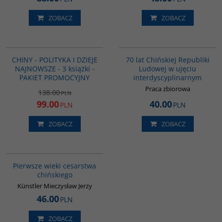
ZOBACZ
ZOBACZ
GPA04
G1126
PROMOCJA
CHINY - POLITYKA I DZIEJE
70 lat Chińskiej Republiki
NAJNOWSZE - 3 książki -
Ludowej w ujęciu
PAKIET PROMOCYJNY
interdyscyplinarnym
Praca zbiorowa
138.00
PLN
99.00
40.00
PLN
PLN
ZOBACZ
ZOBACZ
00075G
Pierwsze wieki cesarstwa
chińskiego
Künstler Mieczysław Jerzy
46.00
PLN
ZOBACZ