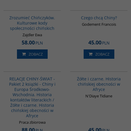
G351
00235G
Zrozumieć Chińczyków.
Czego chcą Chiny?
Kulturowe kody
Godement Francois
społeczności chińskich
Zajdler Ewa
58.00
45.00
PLN
PLN
ZOBACZ
ZOBACZ
PAG1098
00253G
RELACJE CHINY-ŚWIAT -
Żółte i czarne. Historia
Pakiet 2 książki - Chiny i
chińskiej obecności w
Europa Środkowo-
Afryce
Wschodnia. Historia
N'Diaye Tidiane
kontaktów literackich /
Żółte i czarne. Historia
chińskiej obecności w
Afryce
Praca zbiorowa
88.00
45.00
PLN
PLN