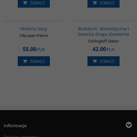
ZOBACZ
ZOBACZ
00254G
00148G
Historia Gazy
Buddyzm. Monastyczna i
świecka droga zbawienia
Filiu Jean-Pierre
Schlingloff Dieter
55.00
42.00
PLN
PLN
ZOBACZ
ZOBACZ
Informacje
Druk na życzenie