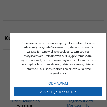
Kupujący ten produkt kupili także:
Na naszej stronie wykorzystujemy pliki cookies. Klikając
G261
G1018
„Akceptuję wszystkie” wyrażasz zgodę na stosowanie
wszystkich typów plików cookies, w tym cookies
Sanskryt
Opowiastki z Zaświatów
statystycznych i reklamowych. Klikając „Odmawiam”
(wydanie chińsko-polskie)
wyrażasz zgodę na stosowanie wyłącznie plików cookies
Mejor Marek
niezbędnych do prawidłowego działania strony. Więcej
Praca zbiorowa
informacji o plikach cookies znajdziesz w Polityce
45.00
36.00
PLN
PLN
prywatności.
ZOBACZ
ZOBACZ
ODMAWIAM
AKCEPTUJĘ WSZYSTKIE
G1155
G518
BESTSELLER
Dzieci solnych pól
Legendy ludów
Mandżurii. Tom I
Tsai Suh-Fen