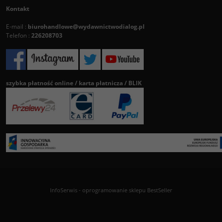
Kontakt
E-mail :
biurohandlowe@wydawnictwodialog.pl
Telefon :
226208703
szybka płatność online / karta płatnicza / BLIK
InfoSerwis
-
oprogramowanie sklepu BestSeller