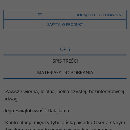
c
i
k
p
d
e
t
o
y
z
b
t
p
L
i
DODAJ DO PRZECHOWALNI
o
e
i
e
o
r
n
l
ZAPYTAJ O PRODUKT
k
k
s
i
ę
OPIS
SPIS TREŚCI
MATERIAŁY DO POBRANIA
"Zawsze wierna, lojalna, pełna czystej, bezinteresownej
odwagi".
Jego Świątobliwość Dalajlama
"Konfrontacja między tybetańską pisarką Oser a starym
chińskim reżimem to przede wszystkim zderzenie