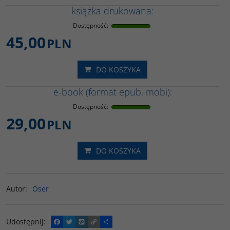
książka drukowana:
Dostępność
:
45,00
PLN
DO KOSZYKA
e-book (format epub, mobi):
Dostępność
:
29,00
PLN
DO KOSZYKA
Autor
:
Oser
Udostępnij
:
F
T
W
C
P
a
w
y
o
o