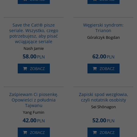
G1198
G1053
BESTSELLER
BESTSELLER
Save the Cat!® pisze
Węgierski syndrom:
seriale. Wszystko, czego
Trianon
potrzebujesz, aby pisać
Góralczyk Bogdan
wciągające seriale
Nash Jamie
58.00
62.00
PLN
PLN
ZOBACZ
ZOBACZ
G1132
00009G
BESTSELLER
Zaśpiewam Ci piosenkę.
Zapiski spod wezgłowia,
Opowieści z południa
czyli notatnik osobisty
Tajwanu
Sei Shōnagon
Yang Fumin
42.00
52.00
PLN
PLN
ZOBACZ
ZOBACZ