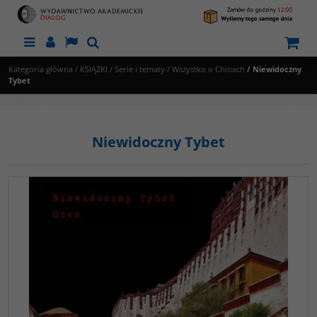
Menu
Panel
Lang
Szukaj
Kategoria główna
/
KSIĄŻKI
/
Serie i tematy
/
Wszystko o Chinach
/
Niewidoczny
Tybet
Niewidoczny Tybet