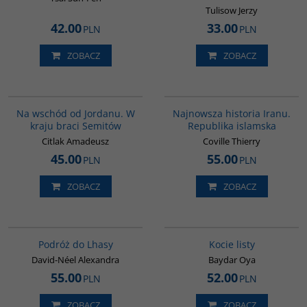
Tulisow Jerzy
42.00
33.00
PLN
PLN
ZOBACZ
ZOBACZ
G583
00114G
Na wschód od Jordanu. W
Najnowsza historia Iranu.
kraju braci Semitów
Republika islamska
Citlak Amadeusz
Coville Thierry
45.00
55.00
PLN
PLN
ZOBACZ
ZOBACZ
G228
G1218
BESTSELLER
BESTSELLER
Podróż do Lhasy
Kocie listy
David-Néel Alexandra
Baydar Oya
55.00
52.00
PLN
PLN
ZOBACZ
ZOBACZ