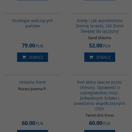
G1200
00086G
BESTSELLER
Strategie walczących
Kiedy i jak wynaleziono
państw
Ziemię Izraela. Od Ziemi
Świętej do ojczyzny
Sand Shlomo
79.00
52.00
PLN
PLN
ZOBACZ
ZOBACZ
00016G
G151
BESTSELLER
Historia Korei
Koń który skacze przez
chmury. Opowieść o
Rurarz Joanna P.
szpiegowskiej misji,
Jedwabnym Szlaku i
powstaniu współczesnych
Chin
Tamm Eric Enno
60.00
60.00
PLN
PLN