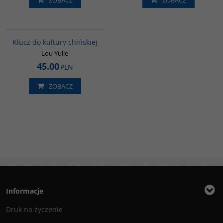
G1172
BESTSELLER
Klucz do kultury chińskiej
Lou Yulie
45.00
PLN
ZOBACZ
Informacje
Druk na życzenie