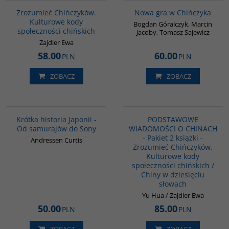
BESTSELLER
Zrozumieć Chińczyków.
Nowa gra w Chińczyka
Kulturowe kody
Bogdan Góralczyk, Marcin
społeczności chińskich
Jacoby, Tomasz Sajewicz
Zajdler Ewa
58.00
60.00
PLN
PLN
ZOBACZ
ZOBACZ
G158
PAG1088
Krótka historia Japonii -
PODSTAWOWE
Od samurajów do Sony
WIADOMOŚCI O CHINACH
- Pakiet 2 książki -
Andressen Curtis
Zrozumieć Chińczyków.
Kulturowe kody
społeczności chińskich /
Chiny w dziesięciu
słowach
Yu Hua / Zajdler Ewa
50.00
85.00
PLN
PLN
ZOBACZ
ZOBACZ