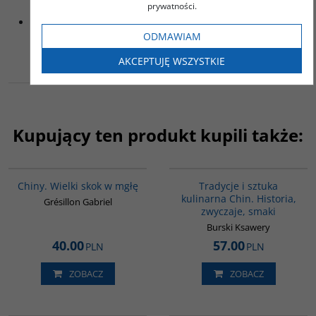
zobacz książkę
prywatności.
Yu Hua -
Chiny w dziesięciu słowach
zobacz
ODMAWIAM
książkę
AKCEPTUJĘ WSZYSTKIE
Kupujący ten produkt kupili także:
00252G
G1124
Chiny. Wielki skok w mgłę
Tradycje i sztuka
kulinarna Chin. Historia,
Grésillon Gabriel
zwyczaje, smaki
Burski Ksawery
40.00
57.00
PLN
PLN
ZOBACZ
ZOBACZ
G351
G1205