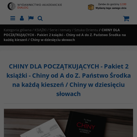
Menu
Panel
Lang
Szukaj
Kategoria główna
/
KSIĄŻKI
/
Serie i tematy
/
Sztuka Orientu
/
CHINY DLA
POCZĄTKUJĄCYCH - Pakiet 2 książki - Chiny od A do Z. Państwo Środka na
każdą kieszeń / Chiny w dziesięciu słowach
CHINY DLA POCZĄTKUJĄCYCH - Pakiet 2
książki - Chiny od A do Z. Państwo Środka
na każdą kieszeń / Chiny w dziesięciu
słowach