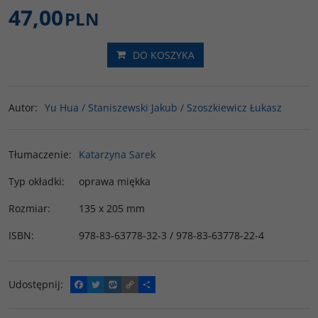
47,00
PLN
DO KOSZYKA
Autor
:
Yu Hua / Staniszewski Jakub / Szoszkiewicz Łukasz
Tłumaczenie
:
Katarzyna Sarek
Typ okładki
:
oprawa miękka
Rozmiar
:
135 x 205 mm
ISBN
:
978-83-63778-32-3 / 978-83-63778-22-4
Udostępnij
:
F
T
W
C
P
a
w
y
o
o
c
i
k
p
d