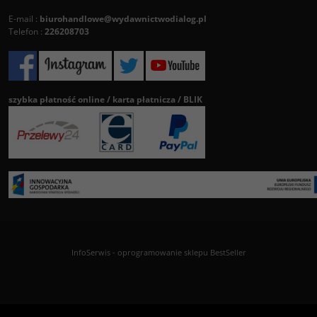
E-mail :
biurohandlowe@wydawnictwodialog.pl
Telefon :
226208703
szybka płatność online / karta płatnicza / BLIK
InfoSerwis
-
oprogramowanie sklepu BestSeller