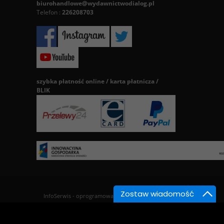
biurohandlowe@wydawnictwodialog.pl
Telefon :
226208703
szybka płatność online / karta płatnicza /
BLIK
Zostaw wiadomość
InfoSerwis
-
oprogramowanie sklepu BestSeller