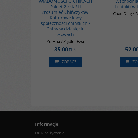
WIADOMOŚCI O CHINACH
Wschodnia.
- Pakiet 2 książki -
kontaktów l
Zrozumieć Chińczyków.
Chao Ding / 
Kulturowe kody
społeczności chińskich /
Chiny w dziesięciu
słowach
Yu Hua / Zajdler Ewa
85.00
52.0
PLN
ZOBACZ
ZO
Informacje
Druk na życzenie