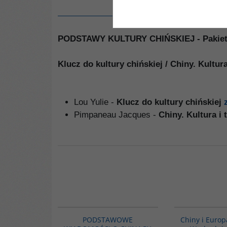
PODSTAWY KULTURY CHIŃSKIEJ - Pakiet 
Klucz do kultury chińskiej / Chiny. Kultura
Lou Yulie -
Klucz do kultury chińskiej
Pimpaneau Jacques -
Chiny. Kultura i 
PAG1088
PODSTAWOWE
Chiny i Euro