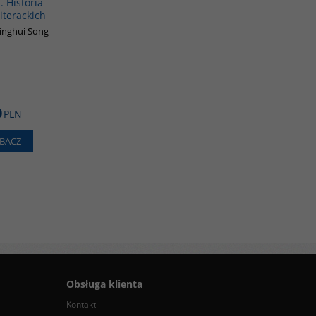
 Historia
iterackich
Binghui Song
0
PLN
BACZ
Obsługa klienta
Kontakt