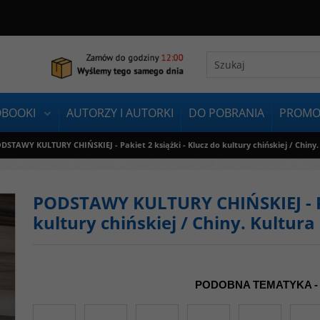
OBOOKI
AUTORZY I AUTORKI
DO POBRANIA
PROMO
DSTAWY KULTURY CHIŃSKIEJ - Pakiet 2 książki - Klucz do kultury chińskiej / Chiny. 
PODSTAWY KULTURY CHIŃSKIEJ - Pak
kultury chińskiej / Chiny. Kultura 
PODOBNA TEMATYKA -