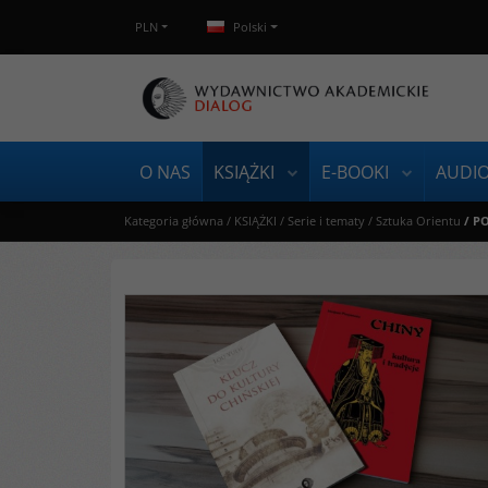
PLN
Polski
O NAS
KSIĄŻKI
E-BOOKI
AUDI
Kategoria główna
/
KSIĄŻKI
/
Serie i tematy
/
Sztuka Orientu
/
PO