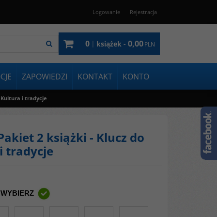
Logowanie
Rejestracja
0
0,00
|
książek -
PLN
CJE
ZAPOWIEDZI
KONTAKT
KONTO
Kultura i tradycje
iet 2 książki - Klucz do
i tradycje
 WYBIERZ