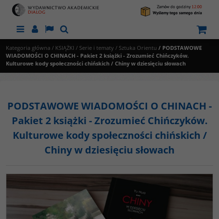
Menu
Panel
Lang
Szukaj
Kategoria główna
/
KSIĄŻKI
/
Serie i tematy
/
Sztuka Orientu
/
PODSTAWOWE
WIADOMOŚCI O CHINACH - Pakiet 2 książki - Zrozumieć Chińczyków.
Kulturowe kody społeczności chińskich / Chiny w dziesięciu słowach
PODSTAWOWE WIADOMOŚCI O CHINACH -
Pakiet 2 książki - Zrozumieć Chińczyków.
Kulturowe kody społeczności chińskich /
Chiny w dziesięciu słowach