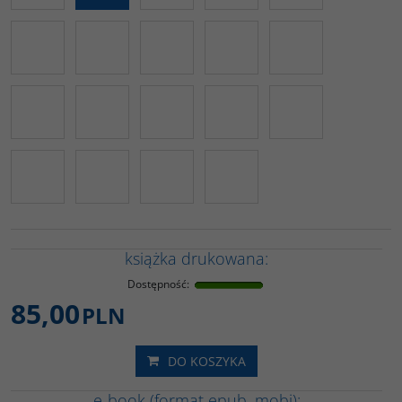
książka drukowana:
Dostępność
:
85,00
PLN
DO KOSZYKA
e-book (format epub, mobi):