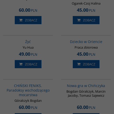
Ogarek-Czoj Halina
60.00
45.00
PLN
PLN
ZOBACZ
ZOBACZ
G827
G048
Żyć
Dziecko w Oriencie
Yu Hua
Praca zbiorowa
49.00
45.00
PLN
PLN
ZOBACZ
ZOBACZ
G1177
G1205
BESTSELLER
BESTSELLER
CHIŃSKI FENIKS.
Nowa gra w Chińczyka
Paradoksy wschodzącego
Bogdan Góralczyk, Marcin
mocarstwa
Jacoby, Tomasz Sajewicz
Góralczyk Bogdan
60.00
60.00
PLN
PLN