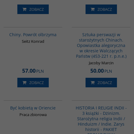
ZOBACZ
ZOBACZ
G027
G822
Chiny. Powrót olbrzyma
Sztuka perswazji w
starożytnych Chinach.
Seitz Konrad
Opowiastka alegoryczna
w okresie Walczących
Państw (453-221 r. p.n.e.)
Jacoby Marcin
57.00
50.00
PLN
PLN
ZOBACZ
ZOBACZ
G020
GPA03
PROMOCJA
Być kobietą w Oriencie
HISTORIA I RELIGIE INDII -
3 książki - Dżinizm.
Praca zbiorowa
Starożytna religia Indii /
Hinduizm / Indie. Zarys
historii - PAKIET