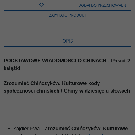
b
t
p
L
i
DODAJ DO PRZECHOWALNI
o
e
i
e
o
r
n
l
ZAPYTAJ O PRODUKT
k
k
s
i
ę
OPIS
PODSTAWOWE WIADOMOŚCI O CHINACH - Pakiet 2
książki
Zrozumieć Chińczyków. Kulturowe kody
społeczności chińskich / Chiny w dziesięciu słowach
Zajdler Ewa -
Zrozumieć Chińczyków. Kulturowe