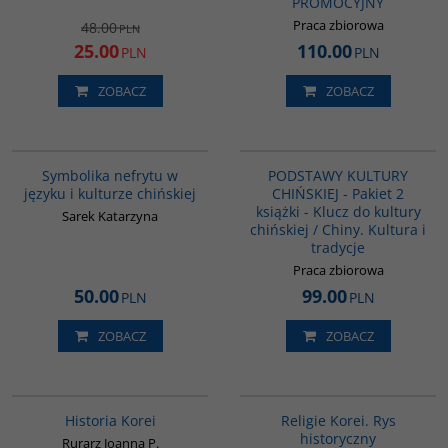
PROMOCYJNY
Praca zbiorowa
48.00
PLN
25.00
110.00
PLN
PLN
ZOBACZ
ZOBACZ
00232G
PAG1173
Symbolika nefrytu w
PODSTAWY KULTURY
języku i kulturze chińskiej
CHIŃSKIEJ - Pakiet 2
książki - Klucz do kultury
Sarek Katarzyna
chińskiej / Chiny. Kultura i
tradycje
Praca zbiorowa
50.00
99.00
PLN
PLN
ZOBACZ
ZOBACZ
00016G
G556
BESTSELLER
Historia Korei
Religie Korei. Rys
historyczny
Rurarz Joanna P.