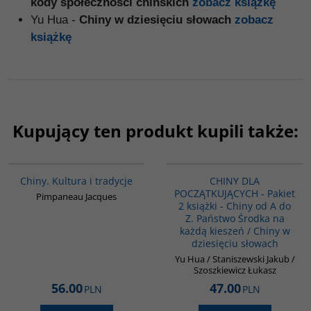
kody społeczności chińskich
zobacz książkę
Yu Hua -
Chiny w dziesięciu słowach
zobacz
książkę
Kupujący ten produkt kupili także:
00258G
PAG1085
Chiny. Kultura i tradycje
CHINY DLA
POCZĄTKUJĄCYCH - Pakiet
Pimpaneau Jacques
2 książki - Chiny od A do
Z. Państwo Środka na
każdą kieszeń / Chiny w
dziesięciu słowach
Yu Hua / Staniszewski Jakub /
Szoszkiewicz Łukasz
56.00
47.00
PLN
PLN