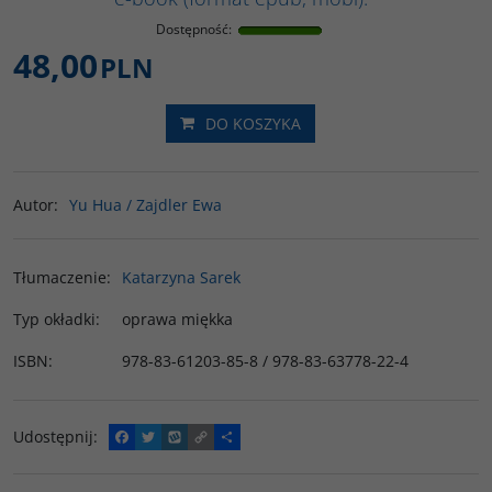
Dostępność
:
48,00
PLN
DO KOSZYKA
Autor
:
Yu Hua / Zajdler Ewa
Tłumaczenie
:
Katarzyna Sarek
Typ okładki
:
oprawa miękka
ISBN
:
978-83-61203-85-8 / 978-83-63778-22-4
Udostępnij
:
F
T
W
C
P
a
w
y
o
o
c
i
k
p
d
e
t
o
y
z