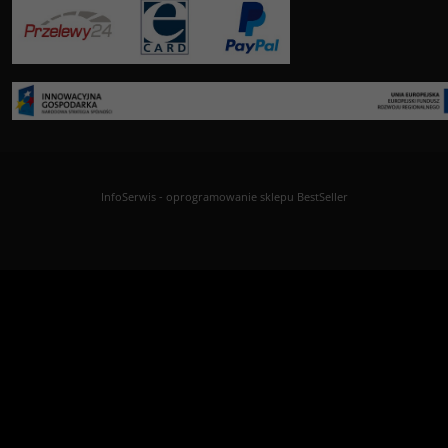
InfoSerwis
-
oprogramowanie sklepu BestSeller