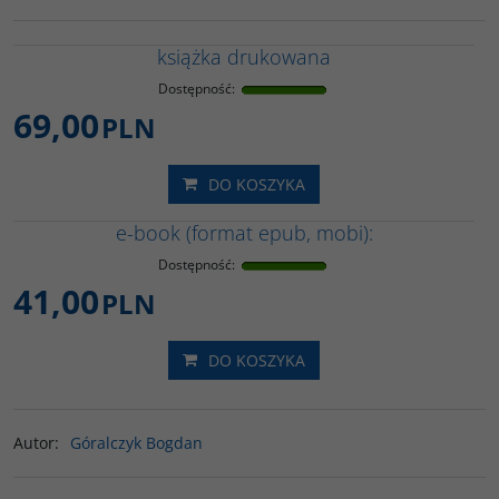
książka drukowana
Dostępność
:
69,00
PLN
DO KOSZYKA
e-book (format epub, mobi):
Dostępność
:
41,00
PLN
DO KOSZYKA
Autor
:
Góralczyk Bogdan