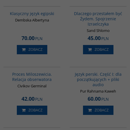
G147
00034G
Klasyczny język egipski
Dlaczego przestałem być
Żydem. Spojrzenie
Dembska Albertyna
Izraelczyka
Sand Shlomo
70.00
45.00
PLN
PLN
ZOBACZ
ZOBACZ
G251
G364
BESTSELLER
Proces Miloszewicia.
Język perski. Część I: dla
Relacja obserwatora
początkujących + pliki
audio
Civikov Germinal
Pur Rahnama Kaweh
42.00
60.00
PLN
PLN
ZOBACZ
ZOBACZ
G410
G1006