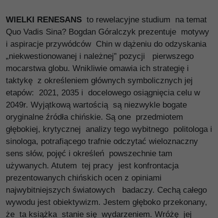
WIELKI RENESANS
to rewelacyjne studium na temat
Quo Vadis Sina? Bogdan Góralczyk prezentuje motywy
i aspiracje przywódców Chin w dążeniu do odzyskania
„niekwestionowanej i należnej” pozycji pierwszego
mocarstwa globu. Wnikliwie omawia ich strategię i
taktykę z określeniem głównych symbolicznych jej
etapów: 2021, 2035 i docelowego osiągnięcia celu w
2049r. Wyjątkową wartością są niezwykle bogate
oryginalne źródła chińskie. Są one przedmiotem
głębokiej, krytycznej analizy tego wybitnego politologa i
sinologa, potrafiącego trafnie odczytać wieloznaczny
sens słów, pojęć i określeń powszechnie tam
używanych. Atutem tej pracy jest konfrontacja
prezentowanych chińskich ocen z opiniami
najwybitniejszych światowych badaczy. Cechą całego
wywodu jest obiektywizm. Jestem głęboko przekonany,
że ta książka stanie się wydarzeniem. Wróżę jej