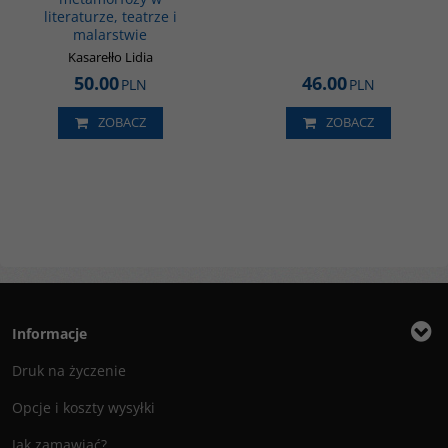
literaturze, teatrze i
malarstwie
Kasarełło Lidia
50.00
46.00
PLN
PLN
ZOBACZ
ZOBACZ
Informacje
Druk na życzenie
Opcje i koszty wysyłki
Jak zamawiać?