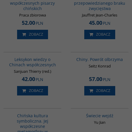
współczesnych pisarzy
przepowiedzianego braku
chińskich
zwycięstwa
Praca zbiorowa
Jauffret Jean-Charles
52.00
45.00
PLN
PLN
ZOBACZ
ZOBACZ
G166
G027
Leksykon wiedzy o
Chiny. Powrót olbrzyma
Chinach współczesnych
Seitz Konrad
Sanjuan Thierry (red.)
42.00
57.00
PLN
PLN
ZOBACZ
ZOBACZ
G028
G655
Chińska kultura
Świecie wejdź
symboliczna. Jej
Yu Jian
współczesne
metamorfozy w