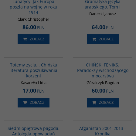
Lunatycy. Jak Europa
Gramatyka języka
poszła na wojnę w roku
arabskiego. Tom I
1914
Danecki Janusz
Clark Christopher
86.00
64.00
PLN
PLN
ZOBACZ
ZOBACZ
G297
G1177
BESTSELLER
Totemy życia... Chińska
CHIŃSKI FENIKS.
literatura poszukiwania
Paradoksy wschodzącego
korzeni
mocarstwa
Kasarełło Lidia
Góralczyk Bogdan
17.00
60.00
PLN
PLN
ZOBACZ
ZOBACZ
G1017
00098G
Siedmiopiętrowa pagoda.
Afganistan 2001-2013 -
Antologia opowiadań
Kronika