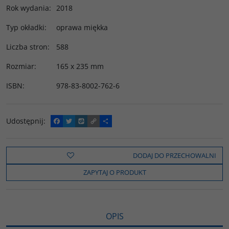
Rok wydania
:
2018
Typ okładki
:
oprawa miękka
Liczba stron
:
588
Rozmiar
:
165 x 235 mm
ISBN
:
978-83-8002-762-6
Udostępnij
:
F
T
W
C
P
a
w
y
o
o
c
i
k
p
d
e
t
o
y
z
b
t
p
L
i
DODAJ DO PRZECHOWALNI
o
e
i
e
o
r
n
l
ZAPYTAJ O PRODUKT
k
k
s
i
ę
OPIS