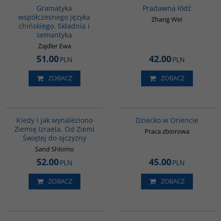
Gramatyka
Pradawna łódź
współczesnego języka
Zhang Wei
chińskiego. Składnia i
semantyka
Zajdler Ewa
51.00
42.00
PLN
PLN
ZOBACZ
ZOBACZ
00086G
G048
Kiedy i jak wynaleziono
Dziecko w Oriencie
Ziemię Izraela. Od Ziemi
Praca zbiorowa
Świętej do ojczyzny
Sand Shlomo
52.00
45.00
PLN
PLN
ZOBACZ
ZOBACZ
G628
G070
BESTSELLER