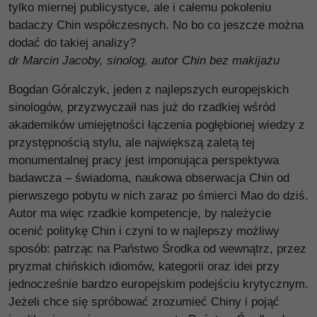
tylko miernej publicystyce, ale i całemu pokoleniu
badaczy Chin współczesnych. No bo co jeszcze można
dodać do takiej analizy?
dr Marcin Jacoby, sinolog, autor Chin bez makijażu
Bogdan Góralczyk, jeden z najlepszych europejskich
sinologów, przyzwyczaił nas już do rzadkiej wśród
akademików umiejętności łączenia pogłębionej wiedzy z
przystępnością stylu, ale największą zaletą tej
monumentalnej pracy jest imponująca perspektywa
badawcza – świadoma, naukowa obserwacja Chin od
pierwszego pobytu w nich zaraz po śmierci Mao do dziś.
Autor ma więc rzadkie kompetencje, by należycie
ocenić politykę Chin i czyni to w najlepszy możliwy
sposób: patrząc na Państwo Środka od wewnątrz, przez
pryzmat chińskich idiomów, kategorii oraz idei przy
jednocześnie bardzo europejskim podejściu krytycznym.
Jeżeli chce się spróbować zrozumieć Chiny i pojąć