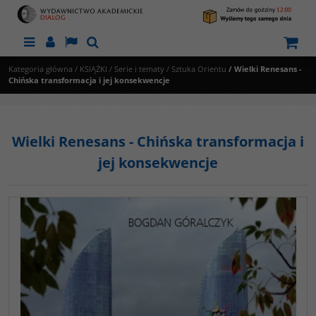
Menu
Panel
Lang
Szukaj
Kategoria główna
/
KSIĄŻKI
/
Serie i tematy
/
Sztuka Orientu
/
Wielki Renesans -
Chińska transformacja i jej konsekwencje
Wielki Renesans - Chińska transformacja i
jej konsekwencje