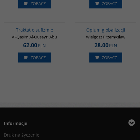
ZOBACZ
ZOBACZ
G463
G212
Traktat o sufizmie
Opium globalizacji
Al-Qasim Al-Qusayri Abu
Wielgosz Przemysław
62.00
28.00
PLN
PLN
ZOBACZ
ZOBACZ
Informacje
Druk na życzenie