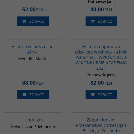
Hathaway Jane
52.00
40.00
PLN
PLN
ZOBACZ
ZOBACZ
G1062
G1039
BESTSELLER
BESTSELLER
Historia współczesnej
Historia najnowsza
Afryki
Bliskiego Wschodu i Afryki
Północnej - WYRÓŻNIENIE
Meredith Martin
W KONKURSIE ACADEMIA
2021
Zdanowski Jerzy
88.00
82.00
PLN
PLN
ZOBACZ
ZOBACZ
00177G
00292G
Hinduizm
Zbędni ludzie.
Przekleństwo chrześcijan
Heinrich von Stietencron
Bliskiego Wschodu