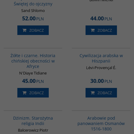
Świętej do ojczyzny
Sand Shlomo
52.00
44.00
PLN
PLN
ZOBACZ
ZOBACZ
00253G
00020G
Żółte i czarne. Historia
Cywilizacja arabska w
chińskiej obecności w
Hiszpanii
Afryce
Lévi-Provençal É.
N'Diaye Tidiane
45.00
30.00
PLN
PLN
ZOBACZ
ZOBACZ
00179G
G011
Dżinizm. Starożytna
Arabowie pod
religia Indii
panowaniem Osmanów
1516-1800
Balcerowicz Piotr