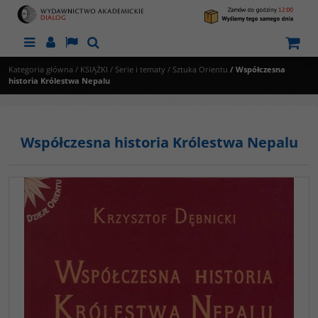
Menu
Panel
Lang
Szukaj
Kategoria główna
/
KSIĄŻKI
/
Serie i tematy
/
Sztuka Orientu
/
Współczesna
historia Królestwa Nepalu
Współczesna historia Królestwa Nepalu