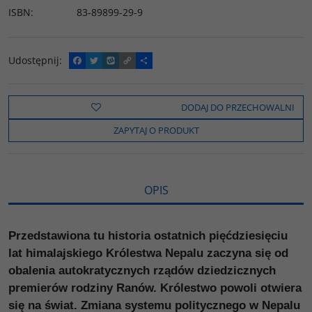
ISBN
:
83-89899-29-9
Udostępnij
:
F
T
W
C
P
a
w
y
o
o
c
i
k
p
d
e
t
o
y
z
b
t
p
L
i
DODAJ DO PRZECHOWALNI
o
e
i
e
o
r
n
l
ZAPYTAJ O PRODUKT
k
k
s
i
ę
OPIS
Przedstawiona tu historia ostatnich pięćdziesięciu
lat himalajskiego Królestwa Nepalu zaczyna się od
obalenia autokratycznych rządów dziedzicznych
premierów rodziny Ranów. Królestwo powoli otwiera
się na świat. Zmiana systemu politycznego w Nepalu