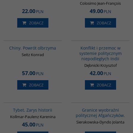
Colosimo Jean-François
22.00
49.00
PLN
PLN
ZOBACZ
ZOBACZ
G027
00048G
Chiny. Powrót olbrzyma
Konflikt i przemoc w
systemie politycznym
Seitz Konrad
niepodległych Indii
Dębnicki Krzysztof
57.00
42.00
PLN
PLN
ZOBACZ
ZOBACZ
G307
G074
Tybet. Zarys historii
Granice wyobraźni
politycznej Afgańczyków.
Kollmar-Paulenz Karenina
Sierakowska-Dyndo Jolanta
45.00
PLN