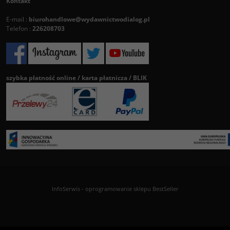
Kontakt
E-mail :
biurohandlowe@wydawnictwodialog.pl
Telefon :
226208703
szybka płatność online / karta płatnicza / BLIK
InfoSerwis
-
oprogramowanie sklepu BestSeller