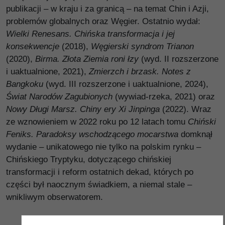
publikacji – w kraju i za granicą – na temat Chin i Azji,
problemów globalnych oraz Węgier. Ostatnio wydał:
Wielki Renesans. Chińska transformacja i jej
konsekwencje
(2018),
Węgierski syndrom Trianon
(2020),
Birma. Złota Ziemia roni łzy
(wyd. II rozszerzone
i uaktualnione, 2021),
Zmierzch i brzask. Notes z
Bangkoku
(wyd. III rozszerzone i uaktualnione, 2024),
Świat Narodów Zagubionych
(wywiad-rzeka, 2021) oraz
Nowy Długi Marsz. Chiny ery Xi Jinpinga
(2022). Wraz
ze wznowieniem w 2022 roku po 12 latach tomu
Chiński
Feniks. Paradoksy wschodzącego mocarstwa
domknął
wydanie – unikatowego nie tylko na polskim rynku –
Chińskiego Tryptyku, dotyczącego chińskiej
transformacji i reform ostatnich dekad, których po
części był naocznym świadkiem, a niemal stale –
wnikliwym obserwatorem.