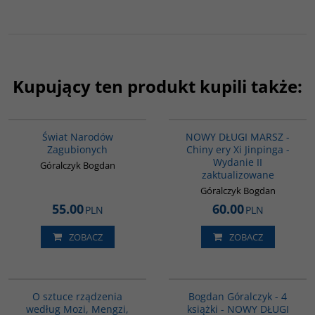
Kupujący ten produkt kupili także:
G1152
G1191
BESTSELLER
Świat Narodów
NOWY DŁUGI MARSZ -
Zagubionych
Chiny ery Xi Jinpinga -
Wydanie II
Góralczyk Bogdan
zaktualizowane
Góralczyk Bogdan
55.00
60.00
PLN
PLN
ZOBACZ
ZOBACZ
G588
G1158
O sztuce rządzenia
Bogdan Góralczyk - 4
według Mozi, Mengzi,
książki - NOWY DŁUGI