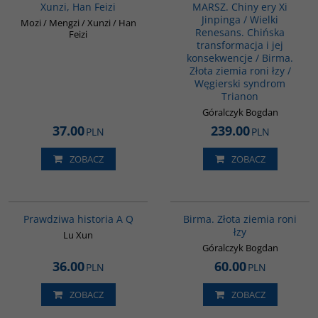
Xunzi, Han Feizi
MARSZ. Chiny ery Xi
Jinpinga / Wielki
Mozi / Mengzi / Xunzi / Han
Renesans. Chińska
Feizi
transformacja i jej
konsekwencje / Birma.
Złota ziemia roni łzy /
Węgierski syndrom
Trianon
Góralczyk Bogdan
37.00
239.00
PLN
PLN
ZOBACZ
ZOBACZ
G648
G1119
Prawdziwa historia A Q
Birma. Złota ziemia roni
łzy
Lu Xun
Góralczyk Bogdan
36.00
60.00
PLN
PLN
ZOBACZ
ZOBACZ