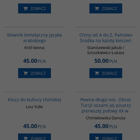
ZOBACZ
ZOBACZ
00274G
G023
Słownik tematyczny języka
Chiny od A do Z. Państwo
arabskiego
Środka na każdą kieszeń
Król Iwona
Staniszewski Jakub /
Szoszkiewicz Łukasz
45.00
50.00
PLN
PLN
ZOBACZ
ZOBACZ
G1172
G1208
BESTSELLER
BESTSELLER
Klucz do kultury chińskiej
Pewna długa noc. Obraz
Turcji oczami jej pisarzy
Lou Yulie
pierwszej połowy XX w.
Chmielowska Danuta
45.00
45.00
PLN
PLN
ZOBACZ
ZOBACZ