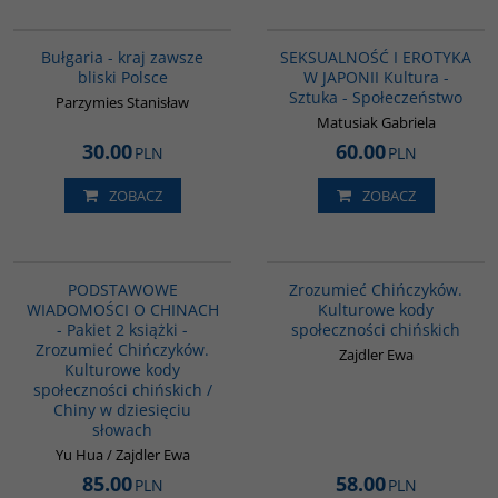
G1185
G1217
BESTSELLER
Bułgaria - kraj zawsze
SEKSUALNOŚĆ I EROTYKA
bliski Polsce
W JAPONII Kultura -
Sztuka - Społeczeństwo
Parzymies Stanisław
Matusiak Gabriela
30.00
60.00
PLN
PLN
ZOBACZ
ZOBACZ
PAG1088
G351
PODSTAWOWE
Zrozumieć Chińczyków.
WIADOMOŚCI O CHINACH
Kulturowe kody
- Pakiet 2 książki -
społeczności chińskich
Zrozumieć Chińczyków.
Zajdler Ewa
Kulturowe kody
społeczności chińskich /
Chiny w dziesięciu
słowach
Yu Hua / Zajdler Ewa
85.00
58.00
PLN
PLN