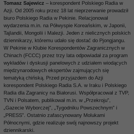
Tomasz Sajewicz
– korespondent Polskiego Radia w
Azji. Od 2005 roku przez 18 lat nieprzerwanie prowadził
biuro Polskiego Radia w Pekinie. Relacjonował
wydarzenia m.in. na Półwyspie Koreańskim, w Japonii,
Tajlandii, Mongolii i Malezji. Jeden z nielicznych polskich
dziennikarzy, któremu udało się dostać do Pjongjangu.
W Pekinie w Klubie Korespondentów Zagranicznych w
Chinach (FCCC) przez trzy lata odpowiadał za program
wykładów i dyskusji panelowych z udziałem wiodących
międzynarodowych ekspertów zajmujących się
tematyką chińską. Przed przyjazdem do Azji
korespondent Polskiego Radia S.A. w Iraku i Polskiego
Radia dla Zagranicy na Białorusi. Współpracował z TVP,
TVN i Polsatem, publikował m.in. w „Przekroju”,
„Gazecie Wyborczej”, „Tygodniku Powszechnym” i
„PRESS”. Ostatnio zafascynowany Molukami
Północnymi, gdzie realizuje swój najnowszy projekt
dziennikarski.