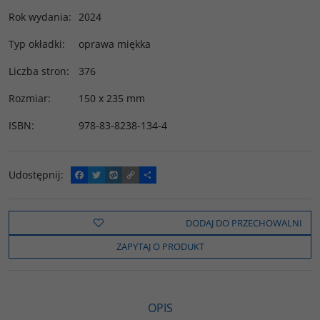
Rok wydania
:
2024
Typ okładki
:
oprawa miękka
Liczba stron
:
376
Rozmiar
:
150 x 235 mm
ISBN
:
978-83-8238-134-4
Udostępnij
:
F
T
W
C
P
a
w
y
o
o
c
i
k
p
d
e
t
o
y
z
b
t
p
L
i
DODAJ DO PRZECHOWALNI
o
e
i
e
o
r
n
l
ZAPYTAJ O PRODUKT
k
k
s
i
ę
OPIS