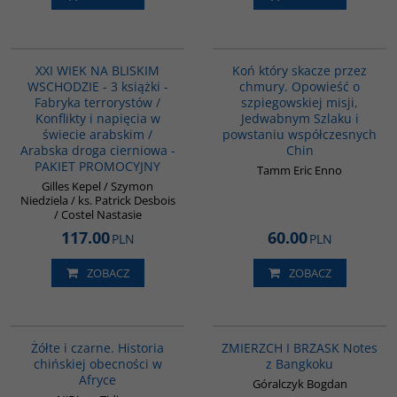
PAG1042
G151
XXI WIEK NA BLISKIM
Koń który skacze przez
WSCHODZIE - 3 książki -
chmury. Opowieść o
Fabryka terrorystów /
szpiegowskiej misji,
Konflikty i napięcia w
Jedwabnym Szlaku i
świecie arabskim /
powstaniu współczesnych
Arabska droga cierniowa -
Chin
PAKIET PROMOCYJNY
Tamm Eric Enno
Gilles Kepel / Szymon
Niedziela / ks. Patrick Desbois
/ Costel Nastasie
117.00
60.00
PLN
PLN
ZOBACZ
ZOBACZ
00253G
G1206
BESTSELLER
Żółte i czarne. Historia
ZMIERZCH I BRZASK Notes
chińskiej obecności w
z Bangkoku
Afryce
Góralczyk Bogdan