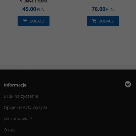
N'Diaye Tidiane
45.00
76.00
PLN
PLN
ZOBACZ
ZOBACZ
Informacje
Druk na życzenie
Opcje i koszty wysyłki
Jak zamawiać?
O nas