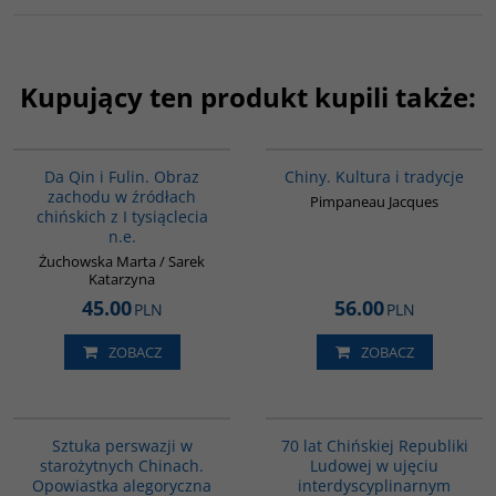
Kupujący ten produkt kupili także:
G812
00258G
Da Qin i Fulin. Obraz
Chiny. Kultura i tradycje
zachodu w źródłach
Pimpaneau Jacques
chińskich z I tysiąclecia
n.e.
Żuchowska Marta / Sarek
Katarzyna
45.00
56.00
PLN
PLN
ZOBACZ
ZOBACZ
G822
G1126
Sztuka perswazji w
70 lat Chińskiej Republiki
starożytnych Chinach.
Ludowej w ujęciu
Opowiastka alegoryczna
interdyscyplinarnym