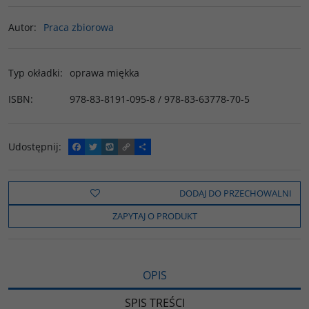
Autor
:
Praca zbiorowa
Typ okładki
:
oprawa miękka
ISBN
:
978-83-8191-095-8 / 978-83-63778-70-5
Udostępnij
:
F
T
W
C
P
a
w
y
o
o
c
i
k
p
d
e
t
o
y
z
b
t
p
L
i
DODAJ DO PRZECHOWALNI
o
e
i
e
o
r
n
l
ZAPYTAJ O PRODUKT
k
k
s
i
ę
OPIS
SPIS TREŚCI