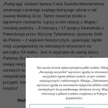
„Podążając śladami barona Carla Gustafa Mannerheima,
ostatniego carskiego szpiega biorącego udział w tak
zwanej Wielkiej Grze, Tamm stworzył dzieło o
ogromnym rozmachu. Łączy w nim relację z długiej i
żmudnej podróży – 9 miesięcy i 17 tysięcy kilometrów z
Petersburga przez Wyżynę Tybetańską i pustynię Gobi
do Pekinu – z wątkiem historycznym, ujawniając tajniki
misji szpiegowskiej na nieznanych terytoriach na
początku XX wieku. Jest to wyprawa do samej duszy
Państwa Środka i korzeni współczesnych Chin. Tamm w
swojej relacji, obfitującej w opisy niebanalnych postaci,
Na naszej stronie wykorzystujemy pliki cookies. Klika
surowych warunków geograficznych i historycznych
„Akceptuję wszystkie” wyrażasz zgodę na stosowan
niespodzianek, jawi się jako nieustraszony łowca
wszystkich typów plików cookies, w tym cookies
statystycznych i reklamowych. Klikając „Odmawiam
przygód, świetny pisarz i wnikliwy historyk. Wspaniała
wyrażasz zgodę na stosowanie wyłącznie plików cook
książka”.
niezbędnych do prawidłowego działania strony. Więc
informacji o plikach cookies znajdziesz w Polityce
prywatności.
Wade Davis