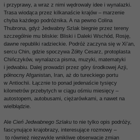
i przyprawy, a wraz z nimi wędrowały idee i wynalazki.
Trasa wiodąca przez kilkanaście krajów – marzenie
chyba każdego podróżnika. A na pewno Colina
Thubrona, gdyż Jedwabny Szlak biegnie przez tereny
szczególnie mu bliskie: Bliski i Daleki Wschód, Rosję,
dawne republiki radzieckie. Podróż zaczyna się w Xi’an,
sercu Chin, gdzie spoczywa Żółty Cesarz, protoplasta
Chińczyków, wynalazca pisma, muzyki, matematyki
i jedwabiu. Dalej prowadzi przez góry środkowej Azji,
północny Afganistan, Iran, aż do tureckiego portu
w Antiochii. Łącznie to ponad jedenaście tysięcy
kilometrów przebytych w ciągu ośmiu miesięcy –
autostopem, autobusami, ciężarówkami, a nawet na
wielbłądzie.
Ale
Cień Jedwabnego Szlaku
to nie tylko opis podróży,
fascynujące krajobrazy, interesujące rozmowy –
to również niezwykle wnikliwe obserwacje zmian