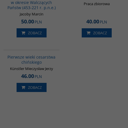
w okresie Walczących
Praca zbiorowa
Państw (453-221 r. p.n.e.)
Jacoby Marcin
50.00
40.00
PLN
PLN
ZOBACZ
ZOBACZ
00075G
Pierwsze wieki cesarstwa
chińskiego
Künstler Mieczysław Jerzy
46.00
PLN
ZOBACZ