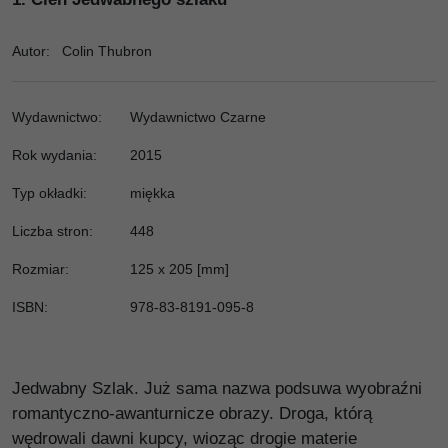
Autor
:
Colin Thubron
Wydawnictwo
:
Wydawnictwo Czarne
Rok wydania:
2015
Typ okładki
:
miękka
Liczba stron
:
448
Rozmiar
:
125 x 205 [mm]
ISBN
:
978-83-8191-095-8
Jedwabny Szlak. Już sama nazwa podsuwa wyobraźni
romantyczno-awanturnicze obrazy. Droga, którą
wędrowali dawni kupcy, wioząc drogie materie