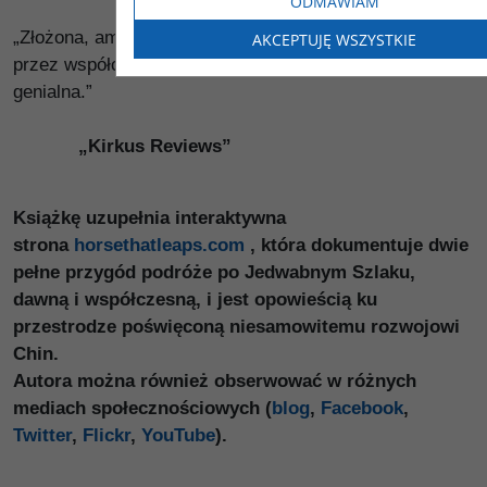
ODMAWIAM
„Złożona, ambitna opowieść o pełnej przygód podróży
AKCEPTUJĘ WSZYSTKIE
przez współczesną Azję Środkową […] naprawdę
genialna.”
„Kirkus Reviews”
Książkę uzupełnia interaktywna
strona
horsethatleaps.com
, która dokumentuje dwie
pełne przygód podróże po Jedwabnym Szlaku,
dawną i współczesną, i jest opowieścią ku
przestrodze poświęconą niesamowitemu rozwojowi
Chin.
Autora można również obserwować w różnych
mediach społecznościowych (
blog
,
Facebook
,
Twitter
,
Flickr
,
YouTube
).