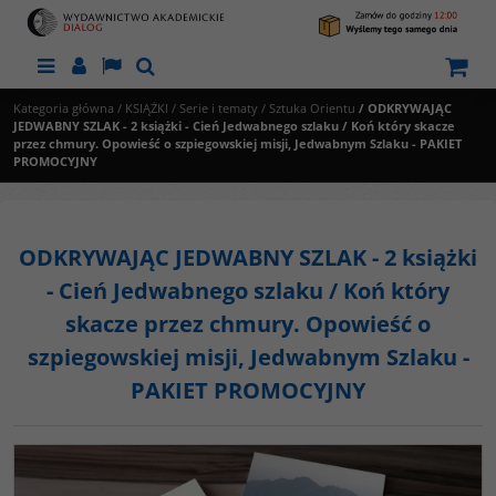
Menu
Panel
Lang
Szukaj
Kategoria główna
/
KSIĄŻKI
/
Serie i tematy
/
Sztuka Orientu
/
ODKRYWAJĄC
JEDWABNY SZLAK - 2 książki - Cień Jedwabnego szlaku / Koń który skacze
przez chmury. Opowieść o szpiegowskiej misji, Jedwabnym Szlaku - PAKIET
PROMOCYJNY
ODKRYWAJĄC JEDWABNY SZLAK - 2 książki
- Cień Jedwabnego szlaku / Koń który
skacze przez chmury. Opowieść o
szpiegowskiej misji, Jedwabnym Szlaku -
PAKIET PROMOCYJNY