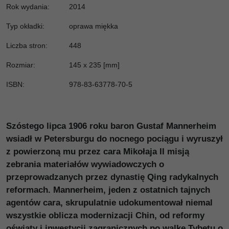
Rok wydania
:
2014
Typ okładki
:
oprawa miękka
Liczba stron
:
448
Rozmiar
:
145 x 235 [mm]
ISBN
:
978-83-63778-70-5
Szóstego lipca 1906 roku baron Gustaf Mannerheim
wsiadł w Petersburgu do nocnego pociągu i wyruszył
z powierzoną mu przez cara Mikołaja II misją
zebrania materiałów wywiadowczych o
przeprowadzanych przez dynastię Qing radykalnych
reformach. Mannerheim, jeden z ostatnich tajnych
agentów cara, skrupulatnie udokumentował niemal
wszystkie oblicza modernizacji Chin, od reformy
oświaty i inwestycji zagranicznych po walkę Tybetu o