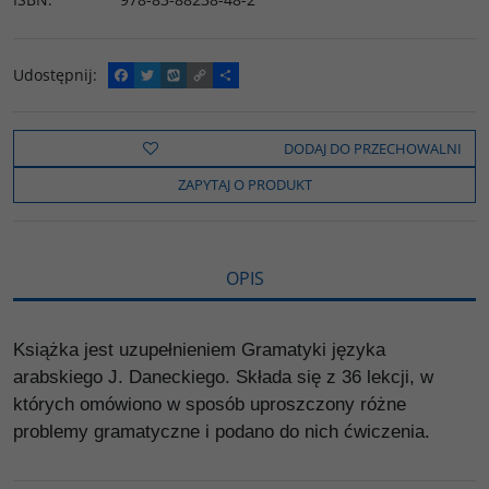
Udostępnij
:
F
T
W
C
P
a
w
y
o
o
c
i
k
p
d
e
t
o
y
z
b
t
p
L
i
DODAJ DO PRZECHOWALNI
o
e
i
e
o
r
n
l
ZAPYTAJ O PRODUKT
k
k
s
i
ę
OPIS
Książka jest uzupełnieniem Gramatyki języka
arabskiego J. Daneckiego. Składa się z 36 lekcji, w
których omówiono w sposób uproszczony różne
problemy gramatyczne i podano do nich ćwiczenia.