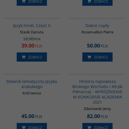
ZOBACZ
ZOBACZ
G123
G654
PROMOCJA
BESTSELLER
Język hindi. Część II
Dobre rządy
Stasik Danuta
Rosanvallon Pierre
52.00
PLN
39.00
50.00
PLN
PLN
ZOBACZ
ZOBACZ
00274G
G1039
BESTSELLER
Słownik tematyczny języka
Historia najnowsza
arabskiego
Bliskiego Wschodu i Afryki
Północnej - WYRÓŻNIENIE
Król Iwona
W KONKURSIE ACADEMIA
2021
Zdanowski Jerzy
45.00
82.00
PLN
PLN
ZOBACZ
ZOBACZ