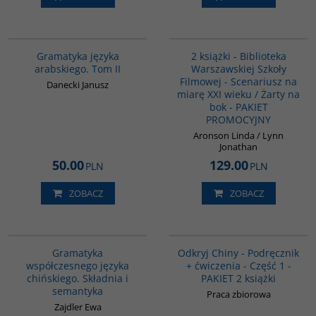
G071
PAG1013
Gramatyka języka
2 książki - Biblioteka
arabskiego. Tom II
Warszawskiej Szkoły
Filmowej - Scenariusz na
Danecki Janusz
miarę XXI wieku / Żarty na
bok - PAKIET
PROMOCYJNY
Aronson Linda / Lynn
Jonathan
50.00
129.00
PLN
PLN
ZOBACZ
ZOBACZ
G410
G1069
Gramatyka
Odkryj Chiny - Podręcznik
współczesnego języka
+ ćwiczenia - Część 1 -
chińskiego. Składnia i
PAKIET 2 książki
semantyka
Praca zbiorowa
Zajdler Ewa