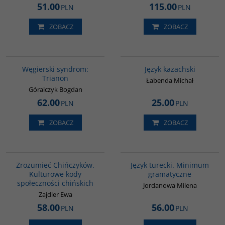
51.00
115.00
PLN
PLN
ZOBACZ
ZOBACZ
G1053
00271G
BESTSELLER
Węgierski syndrom:
Język kazachski
Trianon
Łabenda Michał
Góralczyk Bogdan
62.00
25.00
PLN
PLN
ZOBACZ
ZOBACZ
G351
GI360
Zrozumieć Chińczyków.
Język turecki. Minimum
Kulturowe kody
gramatyczne
społeczności chińskich
Jordanowa Milena
Zajdler Ewa
58.00
56.00
PLN
PLN