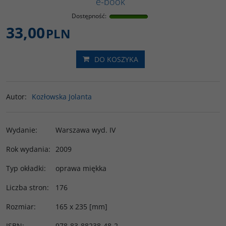
e-book
Dostępność
:
33,00
PLN
DO KOSZYKA
Autor
:
Kozłowska Jolanta
Wydanie
:
Warszawa wyd. IV
Rok wydania
:
2009
Typ okładki
:
oprawa miękka
Liczba stron
:
176
Rozmiar
:
165 x 235 [mm]
ISBN
:
978-83-88238-48-2