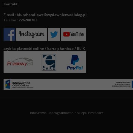
Kontakt
E-mail :
biurohandlowe@wydawnictwodialog.pl
Telefon :
226208703
szybka płatność online / karta płatnicza / BLIK
InfoSerwis
-
oprogramowanie sklepu BestSeller