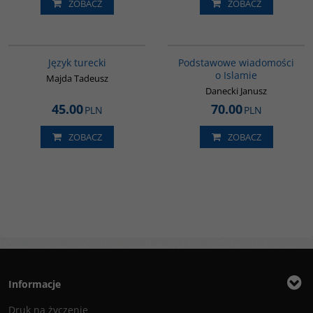
ZOBACZ
ZOBACZ
G134
00035G
Język turecki
Podstawowe wiadomości
o Islamie
Majda Tadeusz
Danecki Janusz
45.00
70.00
PLN
PLN
ZOBACZ
ZOBACZ
Informacje
Druk na życzenie