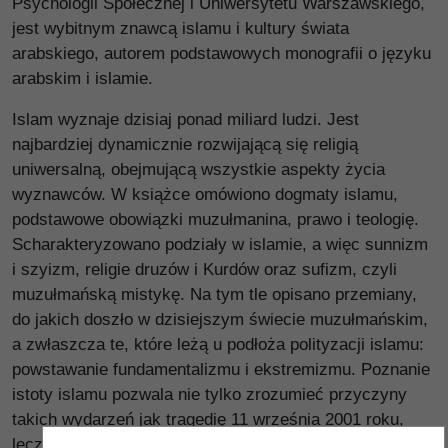
Psychologii Społecznej i Uniwersytetu Warszawskiego,
jest wybitnym znawcą islamu i kultury świata
arabskiego, autorem podstawowych monografii o języku
arabskim i islamie.
Islam wyznaje dzisiaj ponad miliard ludzi. Jest
najbardziej dynamicznie rozwijającą się religią
uniwersalną, obejmującą wszystkie aspekty życia
wyznawców. W książce omówiono dogmaty islamu,
podstawowe obowiązki muzułmanina, prawo i teologię.
Scharakteryzowano podziały w islamie, a więc sunnizm
i szyizm, religie druzów i Kurdów oraz sufizm, czyli
muzułmańską mistykę. Na tym tle opisano przemiany,
do jakich doszło w dzisiejszym świecie muzułmańskim,
a zwłaszcza te, które leżą u podłoża polityzacji islamu:
powstawanie fundamentalizmu i ekstremizmu. Poznanie
istoty islamu pozwala nie tylko zrozumieć przyczyny
takich wydarzeń jak tragedię 11 września 2001 roku,
lecz również dowiedzieć się, czy naprawdę jesteśmy