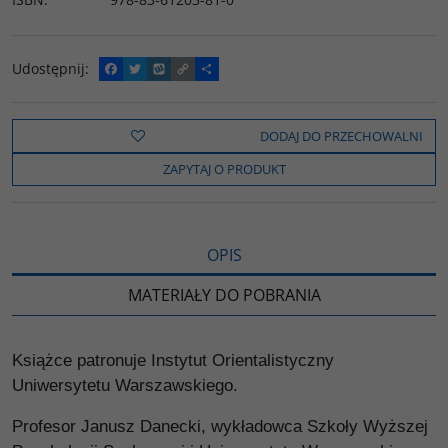
Udostępnij
:
F
T
W
C
P
a
w
y
o
o
c
i
k
p
d
e
t
o
y
z
b
t
p
L
i
DODAJ DO PRZECHOWALNI
o
e
i
e
o
r
n
l
ZAPYTAJ O PRODUKT
k
k
s
i
ę
OPIS
MATERIAŁY DO POBRANIA
Książce patronuje Instytut Orientalistyczny
Uniwersytetu Warszawskiego.
Profesor Janusz Danecki, wykładowca Szkoły Wyższej