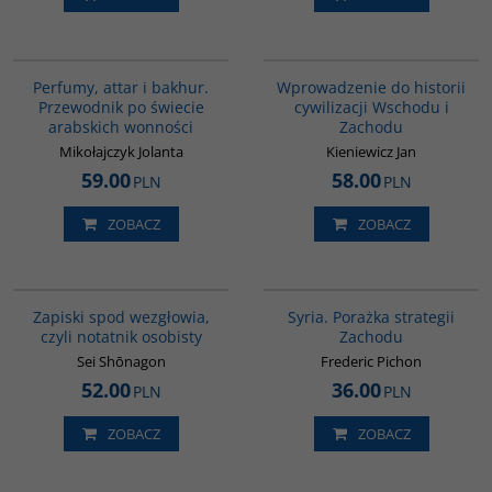
G1129
G329
BESTSELLER
Perfumy, attar i bakhur.
Wprowadzenie do historii
Przewodnik po świecie
cywilizacji Wschodu i
arabskich wonności
Zachodu
Mikołajczyk Jolanta
Kieniewicz Jan
59.00
58.00
PLN
PLN
ZOBACZ
ZOBACZ
00009G
G586
Zapiski spod wezgłowia,
Syria. Porażka strategii
czyli notatnik osobisty
Zachodu
Sei Shōnagon
Frederic Pichon
52.00
36.00
PLN
PLN
ZOBACZ
ZOBACZ
G305
G1194