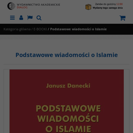
Menu
Panel
Lang
Szukaj
Kategoria główna
/
E-BOOKI
/
Podstawowe wiadomości o Islamie
Podstawowe wiadomości o Islamie