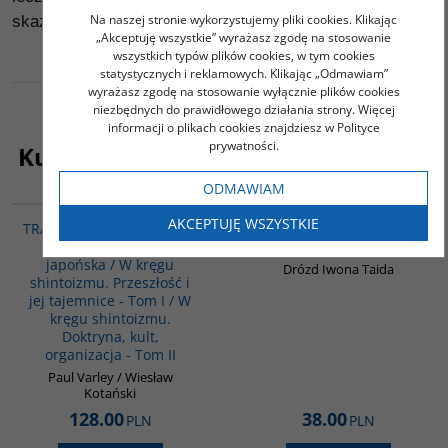
Na naszej stronie wykorzystujemy pliki cookies. Klikając
skazani na konfrontację z muzułmanami.
„Akceptuję wszystkie” wyrażasz zgodę na stosowanie
wszystkich typów plików cookies, w tym cookies
statystycznych i reklamowych. Klikając „Odmawiam”
wyrażasz zgodę na stosowanie wyłącznie plików cookies
niezbędnych do prawidłowego działania strony. Więcej
informacji o plikach cookies znajdziesz w Polityce
prywatności.
Kupujący ten produkt kupili także:
ODMAWIAM
PAG6022
00186G
AKCEPTUJĘ WSZYSTKIE
TRADYCJE I DZIEJE JAPONII
Życie codzienne w Abu
- 3 książki - Kultura
Dhabi
japońska / W kręgu
Drózd Iwona Taida
shintoizmu. Przeszłość i
jej tajemnice - Tom I / W
kręgu shintoizmu.
Doktryna, kult,
organizacja - Tom II
Paul Varley / Wiesław
Kotański
128.00
38.00
PLN
PLN