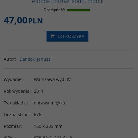
e-book (format epub, mobi):
Dostępność
:
47,00
PLN
DO KOSZYKA
Autor
:
Danecki Janusz
Wydanie
:
Warszawa wyd. IV
Rok wydania
:
2011
Typ okładki
:
oprawa miękka
Liczba stron
:
676
Rozmiar
:
160 x 235 mm
ISBN
:
978-83-61203-81-0