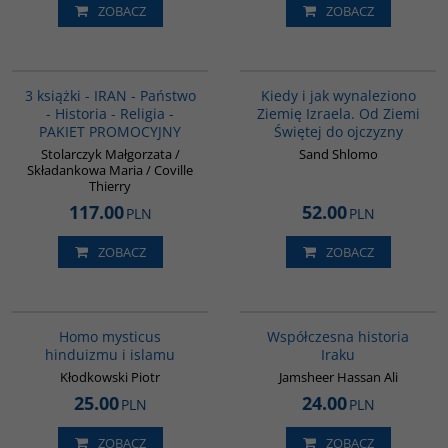
ZOBACZ
ZOBACZ
PAG1015
00086G
3 książki - IRAN - Państwo
Kiedy i jak wynaleziono
- Historia - Religia -
Ziemię Izraela. Od Ziemi
PAKIET PROMOCYJNY
Świętej do ojczyzny
Stolarczyk Małgorzata /
Sand Shlomo
Składankowa Maria / Coville
Thierry
117.00
52.00
PLN
PLN
ZOBACZ
ZOBACZ
G543
00082G
Homo mysticus
Współczesna historia
hinduizmu i islamu
Iraku
Kłodkowski Piotr
Jamsheer Hassan Ali
25.00
24.00
PLN
PLN
ZOBACZ
ZOBACZ