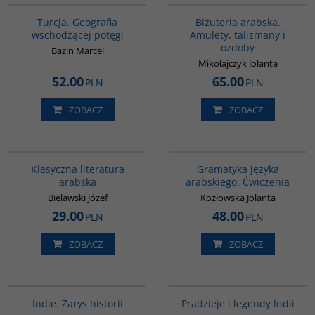
BESTSELLER
Turcja. Geografia
Biżuteria arabska.
wschodzącej potęgi
Amulety, talizmany i
ozdoby
Bazin Marcel
Mikołajczyk Jolanta
52.00
65.00
PLN
PLN
ZOBACZ
ZOBACZ
G143
00267G
Klasyczna literatura
Gramatyka języka
arabska
arabskiego. Ćwiczenia
Bielawski Józef
Kozłowska Jolanta
29.00
48.00
PLN
PLN
ZOBACZ
ZOBACZ
G108
00199G
Indie. Zarys historii
Pradzieje i legendy Indii