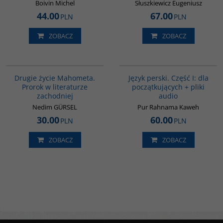
Boivin Michel
Słuszkiewicz Eugeniusz
44.00
67.00
PLN
PLN
ZOBACZ
ZOBACZ
G1027
G364
BESTSELLER
Drugie życie Mahometa.
Język perski. Część I: dla
Prorok w literaturze
początkujących + pliki
zachodniej
audio
Nedim GÜRSEL
Pur Rahnama Kaweh
30.00
60.00
PLN
PLN
ZOBACZ
ZOBACZ