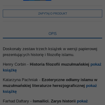
a
w
y
o
o
c
i
k
p
d
e
t
o
y
z
b
t
p
L
i
ZAPYTAJ O PRODUKT
o
e
i
e
o
r
n
l
k
k
s
i
ę
OPIS
Doskonały zestaw trzech książek w wersji papierowej
prezentujących historię i filozofię islamu.
Henry Corbin -
Historia filozofii muzułmańskiej
pokaż
książkę
Katarzyna Pachniak -
Ezoteryczne odłamy islamu w
muzułmańskiej literaturze herezjograficznej
pokaż
książkę
Farhad Daftary -
Ismailici. Zarys historii
pokaż