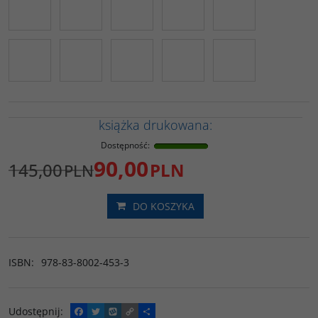
książka drukowana:
Dostępność
:
90,00
145,00
PLN
PLN
DO KOSZYKA
ISBN
:
978-83-8002-453-3
Udostępnij
:
F
T
W
C
P