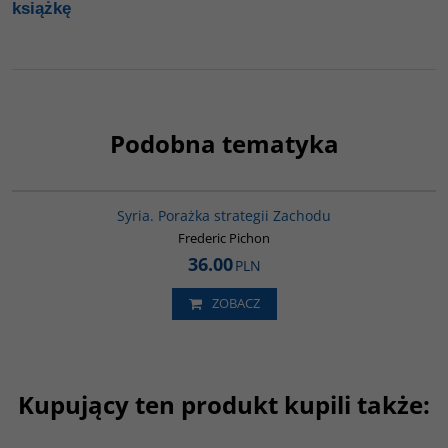
książkę
Podobna tematyka
G586
Syria. Porażka strategii Zachodu
Frederic Pichon
36.00
PLN
ZOBACZ
Kupujący ten produkt kupili także:
G169
00050G