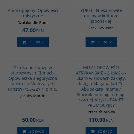
BESTSELLER
Anioł upojony. Opowieści
YŪREI - Niesamowite
mistyczne
duchy w kulturze
japońskiej
Dżalaloddin Rumi
Zack Davisson
47.00
PLN
ZOBACZ
ZOBACZ
G822
PAG1169
Sztuka perswazji w
MITY I OPOWIEŚCI
starożytnych Chinach.
AFRYKAŃSKIE - 2 książki -
Opowiastka alegoryczna
Skarb w słowach zaklęty.
w okresie Walczących
Księga Magana Jari Ce
Państw (453-221 r. p.n.e.)
Abubakara Imama /
Słownik mitologii i religii
Jacoby Marcin
czarnej Afryki - PAKIET
PROMOCYJNY
Praca zbiorowa
50.00
110.00
PLN
PLN
ZOBACZ
ZOBACZ