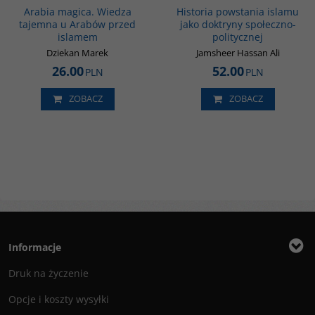
Arabia magica. Wiedza
Historia powstania islamu
tajemna u Arabów przed
jako doktryny społeczno-
islamem
politycznej
Dziekan Marek
Jamsheer Hassan Ali
26.00
52.00
PLN
PLN
ZOBACZ
ZOBACZ
Informacje
Druk na życzenie
Opcje i koszty wysyłki