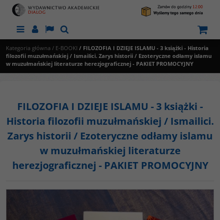
Menu
Panel
Lang
Szukaj
Kategoria główna
/
E-BOOKI
/
FILOZOFIA I DZIEJE ISLAMU - 3 książki - Historia
filozofii muzułmańskiej / Ismailici. Zarys historii / Ezoteryczne odłamy islamu
w muzułmańskiej literaturze herezjograficznej - PAKIET PROMOCYJNY
FILOZOFIA I DZIEJE ISLAMU - 3 książki -
Historia filozofii muzułmańskiej / Ismailici.
Zarys historii / Ezoteryczne odłamy islamu
w muzułmańskiej literaturze
herezjograficznej - PAKIET PROMOCYJNY