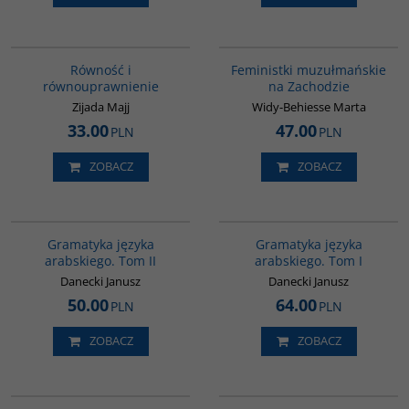
G1052
G1148
Równość i
Feministki muzułmańskie
równouprawnienie
na Zachodzie
Zijada Majj
Widy-Behiesse Marta
33.00
47.00
PLN
PLN
ZOBACZ
ZOBACZ
G071
G070
Gramatyka języka
Gramatyka języka
arabskiego. Tom II
arabskiego. Tom I
Danecki Janusz
Danecki Janusz
50.00
64.00
PLN
PLN
ZOBACZ
ZOBACZ
G093
00173G
BESTSELLER