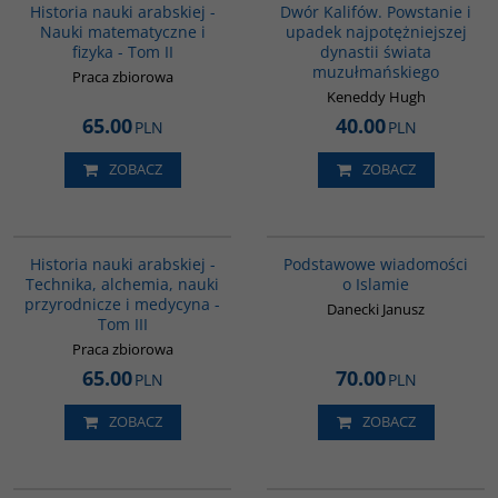
Historia nauki arabskiej -
Dwór Kalifów. Powstanie i
Nauki matematyczne i
upadek najpotężniejszej
fizyka - Tom II
dynastii świata
muzułmańskiego
Praca zbiorowa
Keneddy Hugh
65.00
40.00
PLN
PLN
ZOBACZ
ZOBACZ
G094
00035G
Historia nauki arabskiej -
Podstawowe wiadomości
Technika, alchemia, nauki
o Islamie
przyrodnicze i medycyna -
Danecki Janusz
Tom III
Praca zbiorowa
65.00
70.00
PLN
PLN
ZOBACZ
ZOBACZ
00071G
00043G