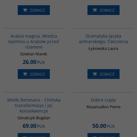
ZOBACZ
ZOBACZ
00071G
00277G
Arabia magica. Wiedza
Gramatyka języka
tajemna u Arabów przed
amharskiego. Ćwiczenia
islamem
Łykowska Laura
Dziekan Marek
26.00
PLN
ZOBACZ
ZOBACZ
00307G
G654
BESTSELLER
BESTSELLER
Wielki Renesans - Chińska
Dobre rządy
transformacja i jej
Rosanvallon Pierre
konsekwencje
Góralczyk Bogdan
69.00
50.00
PLN
PLN