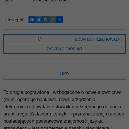
Udostępnij
:
F
T
W
C
P
a
w
y
o
o
c
i
k
p
d
e
t
o
y
z
b
t
p
L
i
DODAJ DO PRZECHOWALNI
o
e
i
e
o
r
n
l
ZAPYTAJ O PRODUKT
k
k
s
i
ę
OPIS
To drugie poprawione i wzbogacone o nowe słownictwo
(m.in. operacje bankowe, nowe urządzenia
elektroniczne) wydanie słownika niezbędnego do nauki
arabskiego. Zadaniem książki – przeznaczonej dla osób
posiadających podstawową znajomość języka
arabskiego - jest poszerzenie zasobu słownictwa i