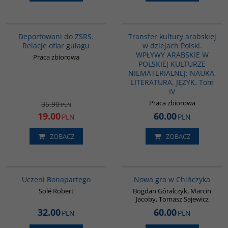
00128G
G1064
PROMOCJA
Deportowani do ZSRS.
Transfer kultury arabskiej
Relacje ofiar gułagu
w dziejach Polski.
WPŁYWY ARABSKIE W
Praca zbiorowa
POLSKIEJ KULTURZE
NIEMATERIALNEJ: NAUKA,
LITERATURA, JĘZYK. Tom
IV
Praca zbiorowa
35.90
PLN
19.00
60.00
PLN
PLN
ZOBACZ
ZOBACZ
G309
G1205
BESTSELLER
Uczeni Bonapartego
Nowa gra w Chińczyka
Solé Robert
Bogdan Góralczyk, Marcin
Jacoby, Tomasz Sajewicz
32.00
60.00
PLN
PLN