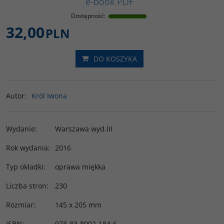
e-book PDF
Dostępność
:
32,00
PLN
DO KOSZYKA
Autor
:
Król Iwona
Wydanie
:
Warszawa wyd.III
Rok wydania
:
2016
Typ okładki
:
oprawa miękka
Liczba stron
:
230
Rozmiar
:
145 x 205 mm
ISBN
:
978-83-8002-184-6