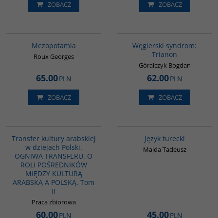
ZOBACZ
ZOBACZ
G181
G1053
BESTSELLER
BESTSELLER
Mezopotamia
Węgierski syndrom:
Trianon
Roux Georges
Góralczyk Bogdan
65.00
62.00
PLN
PLN
ZOBACZ
ZOBACZ
G1063
G134
Transfer kultury arabskiej
Język turecki
w dziejach Polski.
Majda Tadeusz
OGNIWA TRANSFERU. O
ROLI POŚREDNIKÓW
MIĘDZY KULTURĄ
ARABSKĄ A POLSKĄ. Tom
II
Praca zbiorowa
60.00
45.00
PLN
PLN