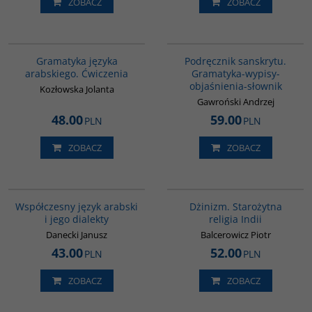
ZOBACZ
ZOBACZ
00267G
00279G
Gramatyka języka
Podręcznik sanskrytu.
arabskiego. Ćwiczenia
Gramatyka-wypisy-
objaśnienia-słownik
Kozłowska Jolanta
Gawroński Andrzej
48.00
59.00
PLN
PLN
ZOBACZ
ZOBACZ
G333
00179G
Współczesny język arabski
Dżinizm. Starożytna
i jego dialekty
religia Indii
Danecki Janusz
Balcerowicz Piotr
43.00
52.00
PLN
PLN
ZOBACZ
ZOBACZ