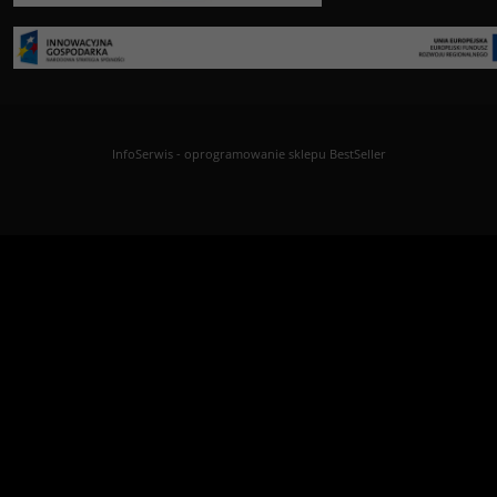
InfoSerwis
-
oprogramowanie sklepu BestSeller