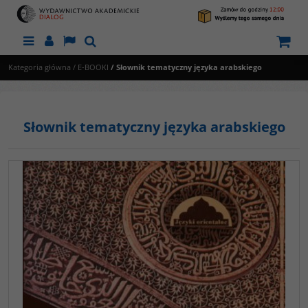
Menu
Panel
Lang
Szukaj
Kategoria główna
/
E-BOOKI
/
Słownik tematyczny języka arabskiego
Słownik tematyczny języka arabskiego