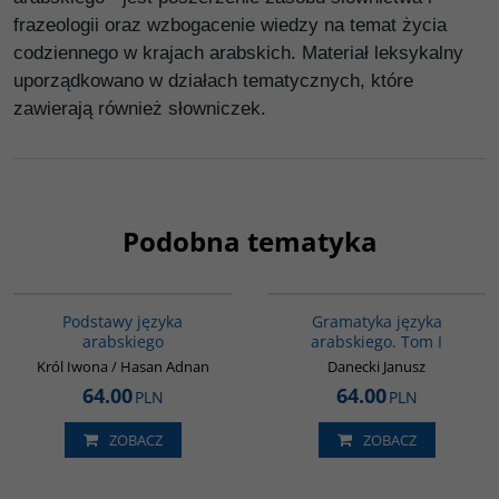
frazeologii oraz wzbogacenie wiedzy na temat życia
codziennego w krajach arabskich. Materiał leksykalny
uporządkowano w działach tematycznych, które
zawierają również słowniczek.
Podobna tematyka
G234
G070
Podstawy języka
Gramatyka języka
arabskiego
arabskiego. Tom I
Król Iwona / Hasan Adnan
Danecki Janusz
64.00
64.00
PLN
PLN
ZOBACZ
ZOBACZ
00267G