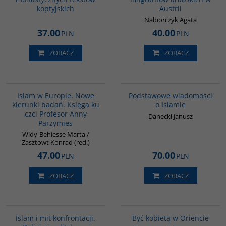
koptyjskich
Austrii
Nalborczyk Agata
37.00
40.00
PLN
PLN
ZOBACZ
ZOBACZ
00236G
00035G
Islam w Europie. Nowe
Podstawowe wiadomości
kierunki badań. Księga ku
o Islamie
czci Profesor Anny
Danecki Janusz
Parzymies
Widy-Behiesse Marta /
Zasztowt Konrad (red.)
47.00
70.00
PLN
PLN
ZOBACZ
ZOBACZ
00194G
G020
PROMOCJA
Islam i mit konfrontacji.
Być kobietą w Oriencie