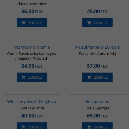
Clark Christopher
86.00
45.00
PLN
PLN
ZOBACZ
ZOBACZ
G595
G521
Rozmowy o Islamie
Muzułmanie w Europie
Górak-Sosnowska Katarzyna
Parzymies Anna (red.)
/ Cegielski Wojciech
34.00
57.00
PLN
PLN
ZOBACZ
ZOBACZ
G1183
G181
BESTSELLER
BESTSELLER
Wieczny powrót Dreyfusa
Mezopotamia
Kurska Jolanta
Roux Georges
40.00
65.00
PLN
PLN
ZOBACZ
ZOBACZ