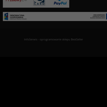
InfoSerwis
-
oprogramowanie sklepu BestSeller