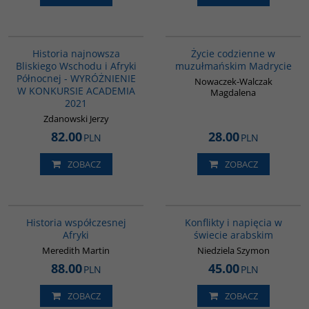
G1039
G358
BESTSELLER
Historia najnowsza
Życie codzienne w
Bliskiego Wschodu i Afryki
muzułmańskim Madrycie
Północnej - WYRÓŻNIENIE
Nowaczek-Walczak
W KONKURSIE ACADEMIA
Magdalena
2021
Zdanowski Jerzy
82.00
28.00
PLN
PLN
ZOBACZ
ZOBACZ
G1062
00023G
BESTSELLER
Historia współczesnej
Konflikty i napięcia w
Afryki
świecie arabskim
Meredith Martin
Niedziela Szymon
88.00
45.00
PLN
PLN
ZOBACZ
ZOBACZ