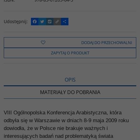
Udostępnij
:
F
T
W
C
P
a
w
y
o
o
c
i
k
p
d
e
t
o
y
z
b
t
p
L
i
DODAJ DO PRZECHOWALNI
o
e
i
e
o
r
n
l
ZAPYTAJ O PRODUKT
k
k
s
i
ę
OPIS
MATERIAŁY DO POBRANIA
VIII Ogólnopolska Konferencja Arabistyczna, która
odbyła się w Warszawie w dniach 8-9 maja 2009 roku
dowiodła, że w Polsce nie brakuje ważnych i
interesujących badań nad problematyką świata