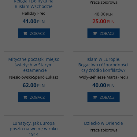
Religia i polityka na
Praca zbiorowa
Bliskim Wschodzie
Halliday Fred
48.00
PLN
41.00
25.00
PLN
PLN
ZOBACZ
ZOBACZ
G1187
G113
Mityczne początki miejsc
Islam w Europie.
świętych w Starym
Bogactwo różnorodności
Testamencie
czy źródło konfliktów?
Niesiołowski-Spanò Łukasz
Widy-Behiesse Marta (red.)
62.00
40.00
PLN
PLN
ZOBACZ
ZOBACZ
G628
G048
BESTSELLER
Lunatycy. Jak Europa
Dziecko w Oriencie
poszła na wojnę w roku
Praca zbiorowa
1914