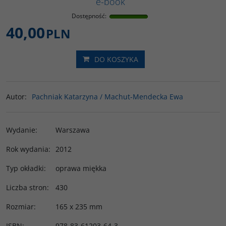
e-book
Dostępność
:
40,00
PLN
DO KOSZYKA
Autor
:
Pachniak Katarzyna / Machut-Mendecka Ewa
Wydanie
:
Warszawa
Rok wydania
:
2012
Typ okładki
:
oprawa miękka
Liczba stron
:
430
Rozmiar
:
165 x 235 mm
ISBN
:
978-83-61203-64-3