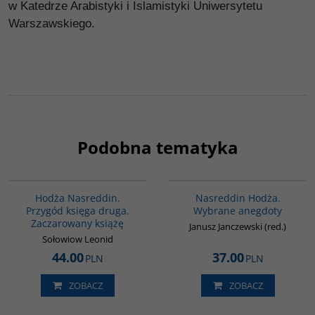
w Katedrze Arabistyki i Islamistyki Uniwersytetu
Warszawskiego.
Podobna tematyka
G513
00061G
Hodża Nasreddin.
Nasreddin Hodża.
Przygód księga druga.
Wybrane anegdoty
Zaczarowany książę
Janusz Janczewski (red.)
Sołowiow Leonid
44.00
37.00
PLN
PLN
ZOBACZ
ZOBACZ