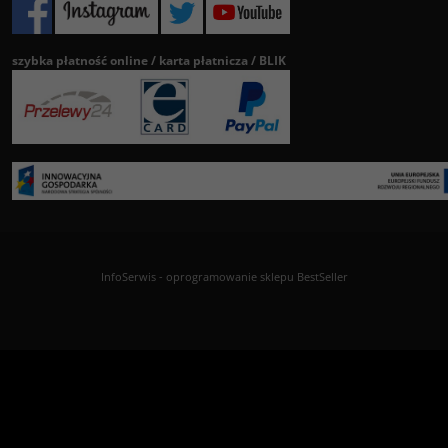
szybka płatność online / karta płatnicza / BLIK
InfoSerwis
-
oprogramowanie sklepu BestSeller