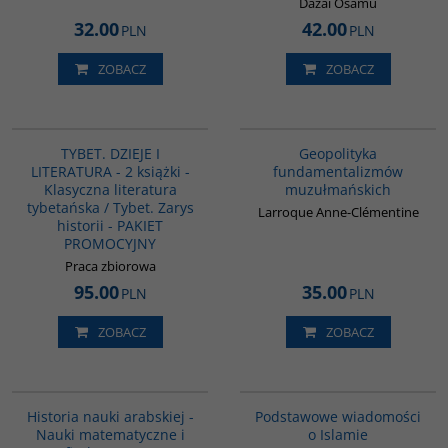
Dazai Osamu
32.00
42.00
PLN
PLN
ZOBACZ
ZOBACZ
G1149
00172G
TYBET. DZIEJE I
Geopolityka
LITERATURA - 2 książki -
fundamentalizmów
Klasyczna literatura
muzułmańskich
tybetańska / Tybet. Zarys
Larroque Anne-Clémentine
historii - PAKIET
PROMOCYJNY
Praca zbiorowa
95.00
35.00
PLN
PLN
ZOBACZ
ZOBACZ
G093
00035G
Historia nauki arabskiej -
Podstawowe wiadomości
Nauki matematyczne i
o Islamie