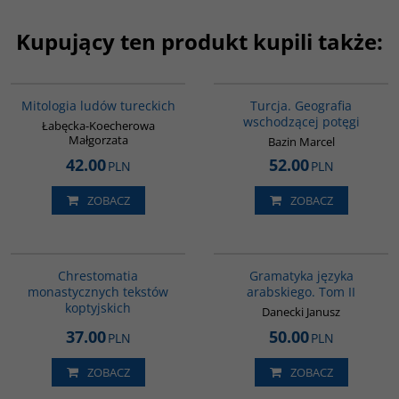
Kupujący ten produkt kupili także:
G549
G305
Mitologia ludów tureckich
Turcja. Geografia
wschodzącej potęgi
Łabęcka-Koecherowa
Małgorzata
Bazin Marcel
42.00
52.00
PLN
PLN
ZOBACZ
ZOBACZ
G030
G071
Chrestomatia
Gramatyka języka
monastycznych tekstów
arabskiego. Tom II
koptyjskich
Danecki Janusz
37.00
50.00
PLN
PLN
ZOBACZ
ZOBACZ