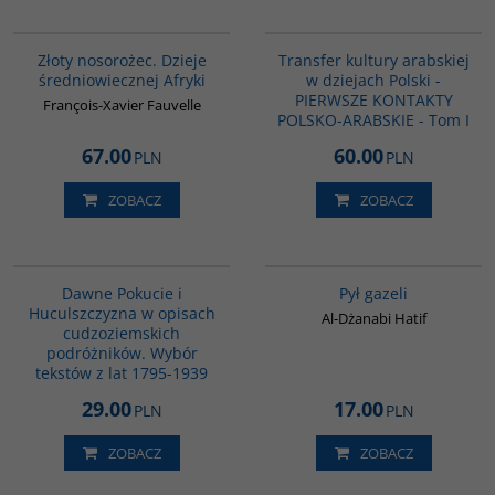
00310G
G1021
Złoty nosorożec. Dzieje
Transfer kultury arabskiej
średniowiecznej Afryki
w dziejach Polski -
PIERWSZE KONTAKTY
François-Xavier Fauvelle
POLSKO-ARABSKIE - Tom I
67.00
60.00
PLN
PLN
ZOBACZ
ZOBACZ
G510
00248G
Dawne Pokucie i
Pył gazeli
Huculszczyzna w opisach
Al-Dżanabi Hatif
cudzoziemskich
podróżników. Wybór
tekstów z lat 1795-1939
29.00
17.00
PLN
PLN
ZOBACZ
ZOBACZ