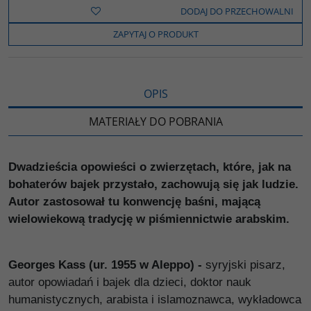
b
t
p
L
i
DODAJ DO PRZECHOWALNI
o
e
i
e
o
r
n
l
ZAPYTAJ O PRODUKT
k
k
s
i
ę
OPIS
MATERIAŁY DO POBRANIA
Dwadzieścia opowieści o zwierzętach, które, jak na
bohaterów bajek przystało, zachowują się jak ludzie.
Autor zastosował tu konwencję baśni, mającą
wielowiekową tradycję w piśmiennictwie arabskim.
Georges Kass (ur. 1955 w Aleppo) -
syryjski pisarz,
autor opowiadań i bajek dla dzieci, doktor nauk
humanistycznych, arabista i islamoznawca, wykładowca