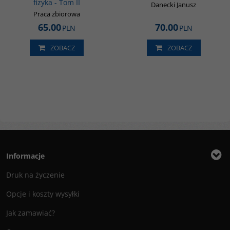
fizyka - Tom II
Danecki Janusz
Praca zbiorowa
65.00
70.00
PLN
PLN
ZOBACZ
ZOBACZ
Informacje
Druk na życzenie
Opcje i koszty wysyłki
Jak zamawiać?