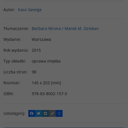
Autor
:
Kass George
Tłumaczenie
:
Barbara Wrona / Marek M. Dziekan
Wydanie
:
Warszawa
Rok wydania
:
2015
Typ okładki
:
oprawa miękka
Liczba stron
:
98
Rozmiar
:
145 x 203 [mm]
ISBN
:
978-83-8002-157-0
Udostępnij
:
F
T
W
C
P
a
w
y
o
o
c
i
k
p
d
e
t
o
y
z