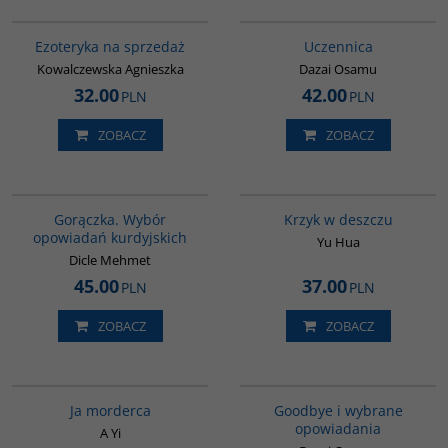
G511
G1000
Ezoteryka na sprzedaż
Uczennica
Kowalczewska Agnieszka
Dazai Osamu
32.00
42.00
PLN
PLN
ZOBACZ
ZOBACZ
G1058
G1061
Gorączka. Wybór
Krzyk w deszczu
opowiadań kurdyjskich
Yu Hua
Dicle Mehmet
45.00
37.00
PLN
PLN
ZOBACZ
ZOBACZ
G1066
G1038
BESTSELLER
BESTSELLER
Ja morderca
Goodbye i wybrane
opowiadania
A Yi