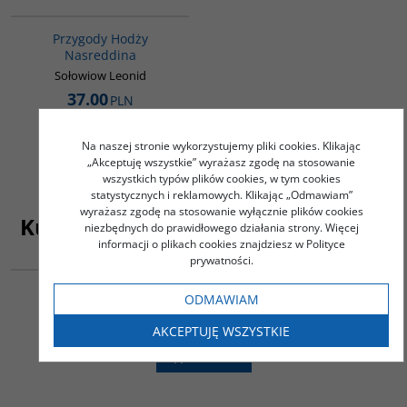
00053G
Przygody Hodży
Nasreddina
Sołowiow Leonid
37.00
PLN
ZOBACZ
Na naszej stronie wykorzystujemy pliki cookies. Klikając
„Akceptuję wszystkie” wyrażasz zgodę na stosowanie
wszystkich typów plików cookies, w tym cookies
statystycznych i reklamowych. Klikając „Odmawiam”
wyrażasz zgodę na stosowanie wyłącznie plików cookies
Kupujący ten produkt kupili także
niezbędnych do prawidłowego działania strony. Więcej
informacji o plikach cookies znajdziesz w Polityce
G365
prywatności.
BESTSELLER
Przygody Sindbada Żeglarza (wydanie arabsko-polskie)
ODMAWIAM
36.00
PLN
AKCEPTUJĘ WSZYSTKIE
ZOBACZ