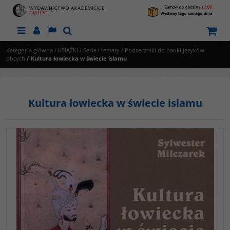
Menu
Panel
Lang
Szukaj
Kategoria główna
/
KSIĄŻKI
/
Serie i tematy
/
Podręczniki do nauki języków
obcych
/
Kultura łowiecka w świecie islamu
Kultura łowiecka w świecie islamu