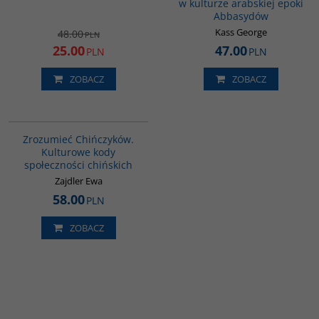
w kulturze arabskiej epoki
Abbasydów
Kass George
48.00
PLN
25.00
47.00
PLN
PLN
ZOBACZ
ZOBACZ
G351
Zrozumieć Chińczyków.
Kulturowe kody
społeczności chińskich
Zajdler Ewa
58.00
PLN
ZOBACZ