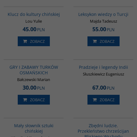
G1172
00038G
BESTSELLER
Klucz do kultury chińskiej
Leksykon wiedzy o Turcji
Lou Yulie
Majda Tadeusz
45.00
55.00
PLN
PLN
ZOBACZ
ZOBACZ
00040G
00199G
GRY I ZABAWY TURKÓW
Pradzieje i legendy Indii
OSMAŃSKICH
Słuszkiewicz Eugeniusz
Bałczewski Marian
30.00
67.00
PLN
PLN
ZOBACZ
ZOBACZ
G176
00292G
Mały słownik sztuki
Zbędni ludzie.
chińskiej
Przekleństwo chrześcijan
Bliskiego Wschodu