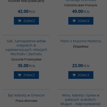
Künstler Mieczysław Jerzy
Colosimo Jean-François
42.00
49.00
PLN
PLN
ZOBACZ
ZOBACZ
G262
G222
Sati. Samopalenie wdów
Pieśń o Krysznie Pasterzu
indyjskich w
Dźajadewa
najdawniejszych relacjach
Wschodu i Zachodu
Szczurek Przemysław
35.00
23.00
PLN
PLN
ZOBACZ
ZOBACZ
G020
G323
PROMOCJA
Być kobietą w Oriencie
Wino, kobiety i śpiew w
pałacach arabskich.
Praca zbiorowa
Mugun - nieprzyzwoitość