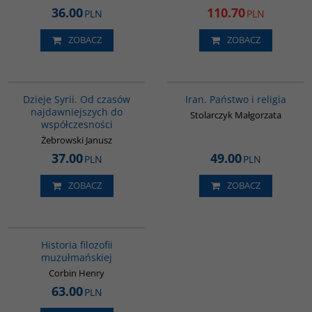
36.00
110.70
PLN
PLN
ZOBACZ
ZOBACZ
00101G
00069G
Dzieje Syrii. Od czasów
Iran. Państwo i religia
najdawniejszych do
Stolarczyk Małgorzata
współczesności
Żebrowski Janusz
37.00
49.00
PLN
PLN
ZOBACZ
ZOBACZ
G082
Historia filozofii
muzułmańskiej
Corbin Henry
63.00
PLN