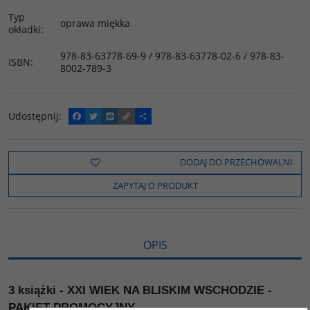
Typ
oprawa miękka
okładki
:
978-83-63778-69-9 / 978-83-63778-02-6 / 978-83-
ISBN
:
8002-789-3
Udostępnij
:
F
T
W
C
P
a
w
y
o
o
c
i
k
p
d
e
t
o
y
z
b
t
p
L
i
DODAJ DO PRZECHOWALNI
o
e
i
e
o
r
n
l
ZAPYTAJ O PRODUKT
k
k
s
i
ę
OPIS
3 książki - XXI WIEK NA BLISKIM WSCHODZIE -
PAKIET PROMOCYJNY