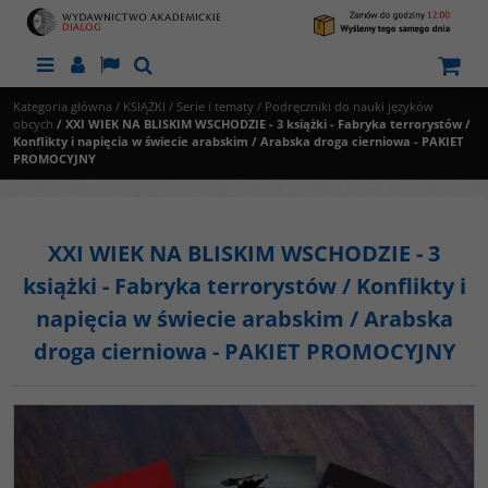
Menu
Panel
Lang
Szukaj
Kategoria główna
/
KSIĄŻKI
/
Serie i tematy
/
Podręczniki do nauki języków
obcych
/
XXI WIEK NA BLISKIM WSCHODZIE - 3 książki - Fabryka terrorystów /
Konflikty i napięcia w świecie arabskim / Arabska droga cierniowa - PAKIET
PROMOCYJNY
XXI WIEK NA BLISKIM WSCHODZIE - 3
książki - Fabryka terrorystów / Konflikty i
napięcia w świecie arabskim / Arabska
droga cierniowa - PAKIET PROMOCYJNY