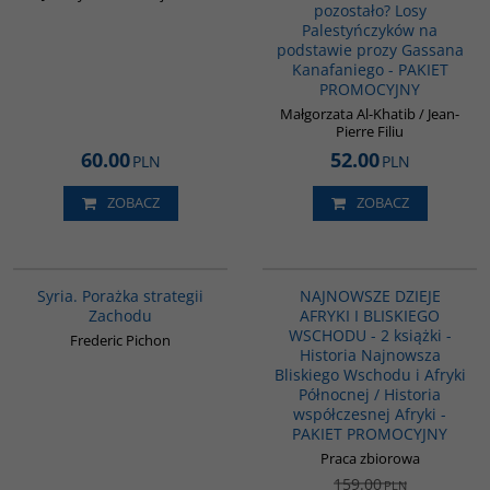
pozostało? Losy
Palestyńczyków na
podstawie prozy Gassana
Kanafaniego - PAKIET
PROMOCYJNY
Małgorzata Al-Khatib / Jean-
Pierre Filiu
60.00
52.00
PLN
PLN
ZOBACZ
ZOBACZ
G586
G1122
PROMOCJA
Syria. Porażka strategii
NAJNOWSZE DZIEJE
Zachodu
AFRYKI I BLISKIEGO
WSCHODU - 2 książki -
Frederic Pichon
Historia Najnowsza
Bliskiego Wschodu i Afryki
Północnej / Historia
współczesnej Afryki -
PAKIET PROMOCYJNY
Praca zbiorowa
159.00
PLN