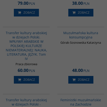
79.00
38.00
PLN
PLN
ZOBACZ
ZOBACZ
G1064
G188
Transfer kultury arabskiej
Muzułmańska kultura
w dziejach Polski.
konsumpcyjna
WPŁYWY ARABSKIE W
Górak-Sosnowska Katarzyna
POLSKIEJ KULTURZE
NIEMATERIALNEJ: NAUKA,
LITERATURA, JĘZYK. Tom
IV
Praca zbiorowa
60.00
48.00
PLN
PLN
ZOBACZ
ZOBACZ
G1021
G1148
Transfer kultury arabskiej
Feministki muzułmańskie
w dziejach Polski -
na Zachodzie