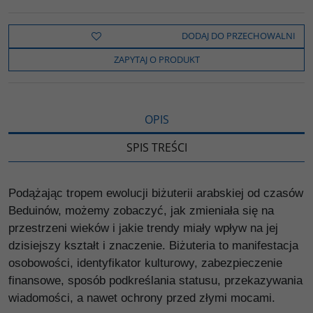
a
w
y
o
o
c
i
k
p
d
e
t
o
y
z
b
t
p
L
i
DODAJ DO PRZECHOWALNI
o
e
i
e
o
r
n
l
ZAPYTAJ O PRODUKT
k
k
s
i
ę
OPIS
SPIS TREŚCI
Podążając tropem ewolucji biżuterii arabskiej od czasów
Beduinów, możemy zobaczyć, jak zmieniała się na
przestrzeni wieków i jakie trendy miały wpływ na jej
dzisiejszy kształt i znaczenie. Biżuteria to manifestacja
osobowości, identyfikator kulturowy, zabezpieczenie
finansowe, sposób podkreślania statusu, przekazywania
wiadomości, a nawet ochrony przed złymi mocami.