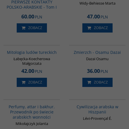
PIERWSZE KONTAKTY
Widy-Behiesse Marta
POLSKO-ARABSKIE - Tom I
60.00
47.00
PLN
PLN
ZOBACZ
ZOBACZ
G549
00309G
Mitologia ludów tureckich
Zmierzch - Osamu Dazai
Łabęcka-Koecherowa
Dazai Osamu
Małgorzata
42.00
36.00
PLN
PLN
ZOBACZ
ZOBACZ
G1129
00020G
BESTSELLER
Perfumy, attar i bakhur.
Cywilizacja arabska w
Przewodnik po świecie
Hiszpanii
arabskich wonności
Lévi-Provençal É.
Mikołajczyk Jolanta