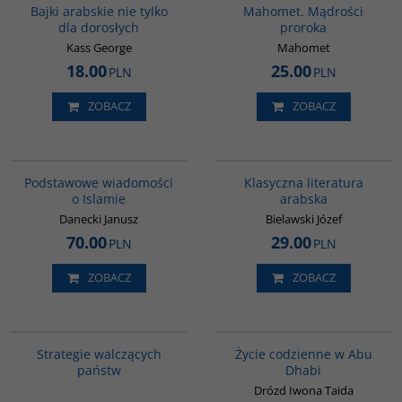
Bajki arabskie nie tylko
Mahomet. Mądrości
dla dorosłych
proroka
Kass George
Mahomet
18.00
25.00
PLN
PLN
ZOBACZ
ZOBACZ
00035G
G143
Podstawowe wiadomości
Klasyczna literatura
o Islamie
arabska
Danecki Janusz
Bielawski Józef
70.00
29.00
PLN
PLN
ZOBACZ
ZOBACZ
G1200
00186G
BESTSELLER
Strategie walczących
Życie codzienne w Abu
państw
Dhabi
Drózd Iwona Taida