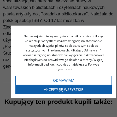
specjalizacją biblioterapia. W czasie pracy w
warszawskich bibliotekach i czytelniach naukowych
pisała artykuły do „Poradnika bibliotekarza”. Należała do
polskiej sekcji IBBY. Od 17 lat mieszka w
Zjednoczonych Emiratach Arabskich, gdzie zajmuje się
odkrywaniem tajników tradycyjnej kultury i sztuki
Na naszej stronie wykorzystujemy pliki cookies. Klikając
użytkowej. Była m.in. autorką artykułów do czasopisma
„Akceptuję wszystkie” wyrażasz zgodę na stosowanie
wszystkich typów plików cookies, w tym cookies
„Psychologia Sukcesu” i korespondentką Informacyjnej
statystycznych i reklamowych. Klikając „Odmawiam”
Studenckiej Agencji (ISA). Jej hobby to szeroko
wyrażasz zgodę na stosowanie wyłącznie plików cookies
rozumiana kultura świata arabskiego, celtyckiego i
niezbędnych do prawidłowego działania strony. Więcej
informacji o plikach cookies znajdziesz w Polityce
genealogia.
prywatności.
ODMAWIAM
AKCEPTUJĘ WSZYSTKIE
Kupujący ten produkt kupili także:
G538
G458