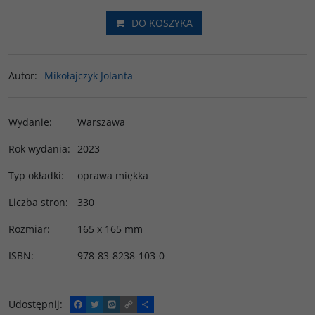
DO KOSZYKA
Autor
:
Mikołajczyk Jolanta
Wydanie
:
Warszawa
Rok wydania
:
2023
Typ okładki
:
oprawa miękka
Liczba stron
:
330
Rozmiar
:
165 x 165 mm
ISBN
:
978-83-8238-103-0
Udostępnij
:
F
T
W
C
P