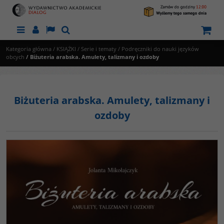
Menu
Panel
Lang
Szukaj
Kategoria główna
/
KSIĄŻKI
/
Serie i tematy
/
Podręczniki do nauki języków
obcych
/
Biżuteria arabska. Amulety, talizmany i ozdoby
Biżuteria arabska. Amulety, talizmany i
ozdoby