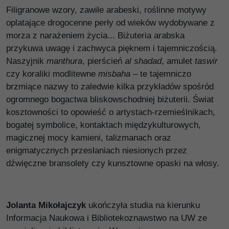
Filigranowe wzory, zawiłe arabeski, roślinne motywy
oplatające drogocenne perły od wieków wydobywane z
morza z narażeniem życia... Biżuteria arabska
przykuwa uwagę i zachwyca pięknem i tajemniczością.
Naszyjnik
manthura
, pierścień
al
shadad
, amulet
taswir
czy koraliki modlitewne
misbaha
– te tajemniczo
brzmiące nazwy to zaledwie kilka przykładów spośród
ogromnego bogactwa bliskowschodniej biżuterii. Świat
kosztowności to opowieść o artystach-rzemieślnikach,
bogatej symbolice, kontaktach międzykulturowych,
magicznej mocy kamieni, talizmanach oraz
enigmatycznych przesłaniach niesionych przez
dźwięczne bransolety czy kunsztowne opaski na włosy.
Jolanta Mikołajczyk
ukończyła studia na kierunku
Informacja Naukowa i Bibliotekoznawstwo na UW ze