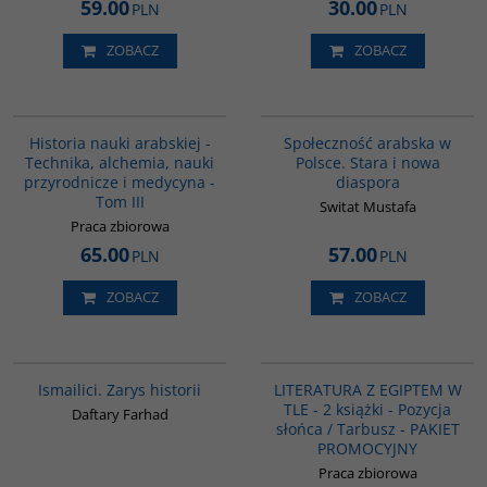
59.00
30.00
PLN
PLN
ZOBACZ
ZOBACZ
G094
00300G
Historia nauki arabskiej -
Społeczność arabska w
Technika, alchemia, nauki
Polsce. Stara i nowa
przyrodnicze i medycyna -
diaspora
Tom III
Switat Mustafa
Praca zbiorowa
65.00
57.00
PLN
PLN
ZOBACZ
ZOBACZ
G115
G1145
Ismailici. Zarys historii
LITERATURA Z EGIPTEM W
TLE - 2 książki - Pozycja
Daftary Farhad
słońca / Tarbusz - PAKIET
PROMOCYJNY
Praca zbiorowa