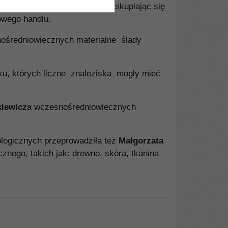
im dziedzictwie kulturowym, skupiając się
owego handlu.
nośredniowiecznych materialne ślady
u, których liczne znaleziska mogły mieć
iewicza
wczesnośredniowiecznych
ologicznych przeprowadziła też
Małgorzata
znego, takich jak: drewno, skóra, tkanina