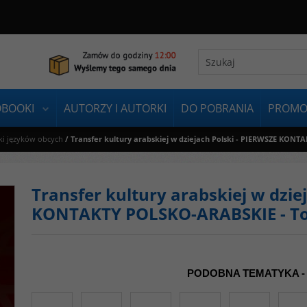
OBOOKI
AUTORZY I AUTORKI
DO POBRANIA
PROMO
ki języków obcych
/
Transfer kultury arabskiej w dziejach Polski - PIERWSZE KON
Transfer kultury arabskiej w dzie
KONTAKTY POLSKO-ARABSKIE - T
PODOBNA TEMATYKA -