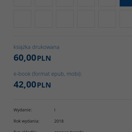
książka drukowana
60,00
PLN
e-book (format epub, mobi):
42,00
PLN
Wydanie
:
I
Rok wydania
:
2018