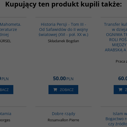
Kupujący ten produkt kupili także:
G1027
00045G
BESTSELLER
e Mahometa.
Historia Persji - Tom III -
Transfer kul
iteraturze
Od Safawidów do II wojny
w dzieja
dniej
światowej (XVI - poł. XX w.)
OGNIWA T
ROLI PO
GÜRSEL
Składanek Bogdan
MIĘDZY
ARABSKĄ A
Praca 
0
50.00
60.
PLN
PLN
BACZ
ZOBACZ
G181
G654
BESTSELLER
BESTSELLER
tamia
Dobre rządy
Islam w
Bogactwo r
eorges
Rosanvallon Pierre
czy źródło