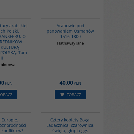
G1063
G011
tury arabskiej
Arabowie pod
ch Polski.
panowaniem Osmanów
RANSFERU. O
1516-1800
ŚREDNIKÓW
Hathaway Jane
 KULTURĄ
 POLSKĄ. Tom
II
zbiorowa
00
40.00
PLN
PLN
ZOBACZ
ZOBACZ
G113
G402
 Europie.
Cztery kobiety Boga.
óżnorodności
Ladacznica, czarownica,
 konfliktów?
święta, głupia gęś