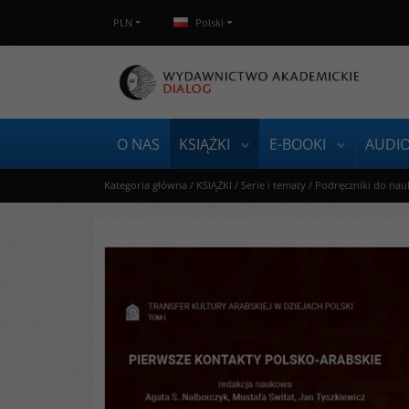
PLN
Polski
O NAS
KSIĄŻKI
E-BOOKI
AUDI
Kategoria główna
/
KSIĄŻKI
/
Serie i tematy
/
Podręczniki do nau