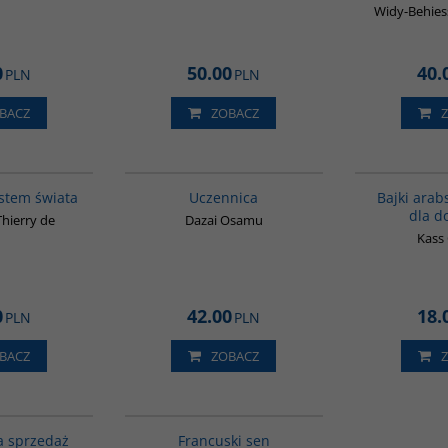
Widy-Behiess
0
50.00
40.
PLN
PLN
BACZ
ZOBACZ
G046
G1000
ystem świata
Uczennica
Bajki arabs
dla d
Thierry de
Dazai Osamu
Kass
0
42.00
18.
PLN
PLN
BACZ
ZOBACZ
G511
G1003
a sprzedaż
Francuski sen