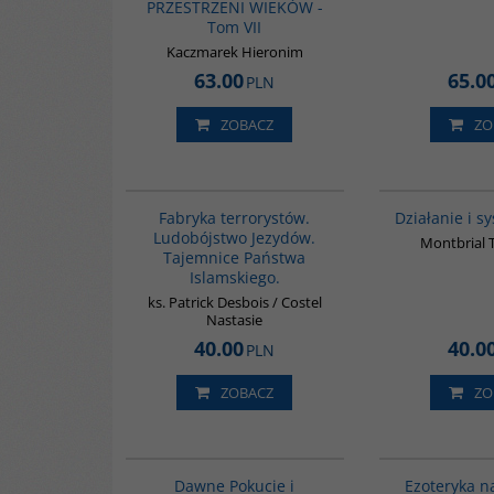
PRZESTRZENI WIEKÓW -
Tom VII
Kaczmarek Hieronim
63.00
65.0
PLN
ZOBACZ
ZO
G1002
Fabryka terrorystów.
Działanie i s
Ludobójstwo Jezydów.
Montbrial 
Tajemnice Państwa
Islamskiego.
ks. Patrick Desbois / Costel
Nastasie
40.00
40.0
PLN
ZOBACZ
ZO
G510
Dawne Pokucie i
Ezoteryka n