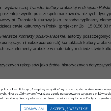
rii wydawniczej
Transfer kultury arabskiej w dziejach Polsk
a prezentuje wyniki prac zespołu naukowców różnych dyscy
wczy pt. Transfer kulturowy jako transdyscyplinarny elem
dziedzictwie kulturowym Polski (projekt nr 2bH 15 0156 83 
m
Pierwsze kontakty polsko-arabskie
, autorzy poszczególnyc
eśniejszych (niebezpośrednich) kontaktach kultury arabskiej
ach oraz elementy arabskie w materialnym dziedzictwie kult
zycznych rękopisów jako źródeł historycznych dotyczącyc
e dotyczące pochodzenia podróżnika, piszącego w języku a
esarza Ottona I i celu wyprawy do Europy.
pliki cookies. Klikając „Akceptuję wszystkie” wyrażasz zgodę na stosowanie wszy
owych. Klikając „Odmawiam” wyrażasz zgodę na stosowanie wyłącznie plików coo
zczyzną (czy raczej między muzułmańskim kalifatem hiszp
iałania strony. Więcej informacji o plikach cookies znajdziesz w Polityce prywatnoś
ODMAWIAM
AKCEPTUJĘ WSZYSTKIE