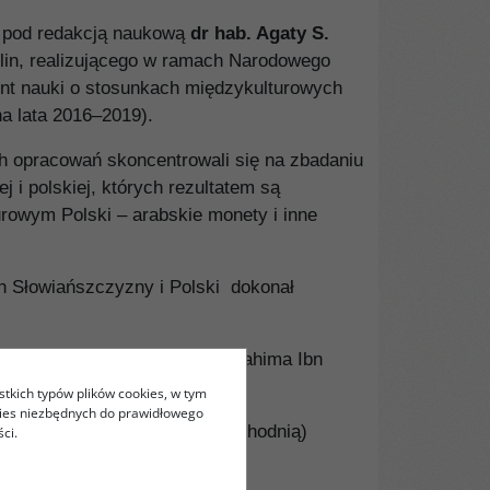
i
pod redakcją naukową
dr hab. Agaty S.
plin, realizującego w ramach Narodowego
ent nauki o stosunkach międzykulturowych
na lata 2016–2019).
h opracowań skoncentrowali się na zbadaniu
 i polskiej, których rezultatem są
urowym Polski – arabskie monety i inne
h Słowiańszczyzny i Polski dokonał
rabskim Żyda z Andaluzji, Ibrahima Ibn
stkich typów plików cookies, w tym
kies niezbędnych do prawidłowego
ańskim a Europą Środkowo-Wschodnią)
ci.