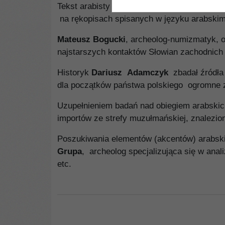
Tekst arabisty
Bogusława Zagórskiego
prez
na rękopisach spisanych w języku arabskim
Mateusz Bogucki
, archeolog-numizmatyk, 
najstarszych kontaktów Słowian zachodnich 
Historyk
Dariusz Adamczyk
zbadał źródła
dla początków państwa polskiego ogromne 
Uzupełnieniem badań nad obiegiem arabskic
importów ze strefy muzułmańskiej, znalezio
Poszukiwania elementów (akcentów) arabskic
Grupa
, archeolog specjalizująca się w ana
etc.