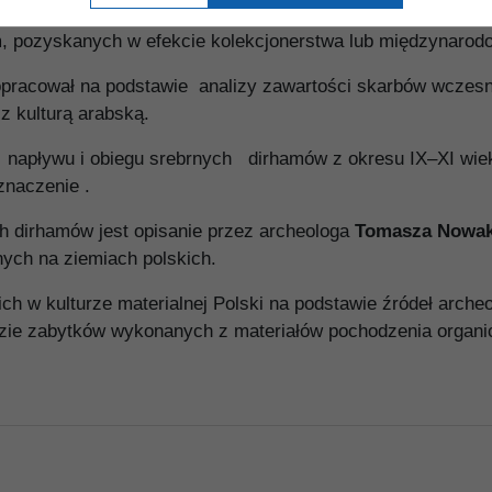
entuje przegląd elementów arabsko-muzułmańskich w polsk
, pozyskanych w efekcie kolekcjonerstwa lub międzynarod
opracował na podstawie analizy zawartości skarbów wczes
z kulturą arabską.
 napływu i obiegu srebrnych dirhamów z okresu IX–XI wiek
znaczenie .
h dirhamów jest opisanie przez archeologa
Tomasza Nowak
nych na ziemiach polskich.
h w kulturze materialnej Polski na podstawie źródeł arche
lizie zabytków wykonanych z materiałów pochodzenia organic