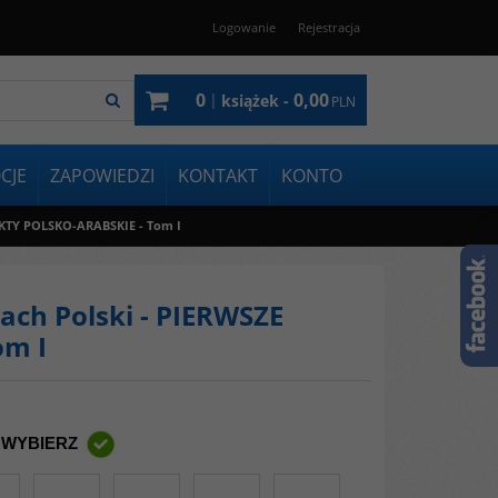
Logowanie
Rejestracja
0
0,00
|
książek -
PLN
CJE
ZAPOWIEDZI
KONTAKT
KONTO
TAKTY POLSKO-ARABSKIE - Tom I
jach Polski - PIERWSZE
om I
 WYBIERZ