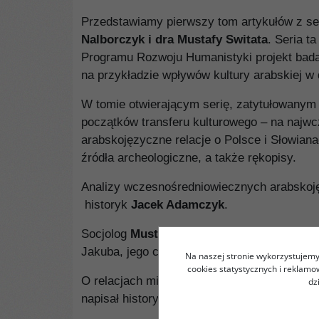
Przedstawiamy pierwszy tom artykułów z se
Nalborczyk i dra Mustafy Switata
. Seria t
Programu Rozwoju Humanistyki projekt bada
na przykładzie wpływów kultury arabskiej w 
W tomie otwierającym serię, zatytułowany
początków transferu kulturowego – na najwcz
arabskojęzyczne relacje o Polsce i Słowian
źródła archeologiczne, a także rękopisy.
Analizy wczesnośredniowiecznych arabskoję
historyk
Jacek Adamczyk
.
Socjolog
Mustafa Switat
zbadał kontrowersj
Jakuba, jego członkostwa w poselstwie do c
Na naszej stronie wykorzystujemy 
cookies statystycznych i reklam
O relacjach między Al-Andalus a Słowiańs
dz
napisał historyk-arabista
Mateusz Wilk
.