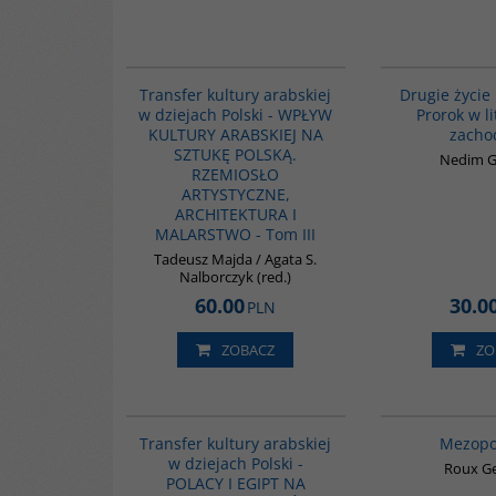
G1047
Transfer kultury arabskiej
Drugie życi
w dziejach Polski - WPŁYW
Prorok w l
KULTURY ARABSKIEJ NA
zacho
SZTUKĘ POLSKĄ.
Nedim 
RZEMIOSŁO
ARTYSTYCZNE,
ARCHITEKTURA I
MALARSTWO - Tom III
Tadeusz Majda / Agata S.
Nalborczyk (red.)
60.00
30.0
PLN
ZOBACZ
ZO
G1022
Transfer kultury arabskiej
Mezopo
w dziejach Polski -
Roux G
POLACY I EGIPT NA