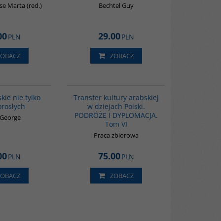
e Marta (red.)
Bechtel Guy
00
29.00
PLN
PLN
ZOBACZ
ZOBACZ
G538
G1073
kie nie tylko
Transfer kultury arabskiej
orosłych
w dziejach Polski.
PODRÓŻE I DYPLOMACJA.
 George
Tom VI
Praca zbiorowa
00
75.00
PLN
PLN
ZOBACZ
ZOBACZ