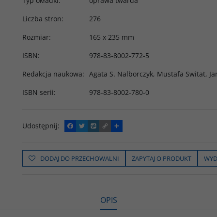
Typ okładki
:
oprawa twarda
Liczba stron
:
276
Rozmiar
:
165 x 235 mm
ISBN
:
978-83-8002-772-5
Redakcja naukowa
:
Agata S. Nalborczyk
,
Mustafa Switat
,
Ja
ISBN serii
:
978-83-8002-780-0
Udostępnij
:
F
T
W
C
P
a
w
y
o
o
c
i
k
p
d
e
t
o
y
z
b
t
p
L
i
DODAJ DO PRZECHOWALNI
ZAPYTAJ O PRODUKT
WYD
o
e
i
e
o
r
n
l
k
k
s
i
ę
OPIS