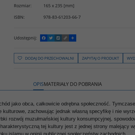
Rozmiar
:
165 x 235 [mm]
ISBN
:
978-83-61203-66-7
Udostępnij
:
F
T
W
C
P
a
w
y
o
o
c
i
k
p
d
e
t
o
y
z
b
t
p
L
i
DODAJ DO PRZECHOWALNI
ZAPYTAJ O PRODUKT
WYD
o
e
i
e
o
r
n
l
k
k
s
i
ę
OPIS
MATERIAŁY DO POBRANIA
achód jako obca, całkowicie odrębna społeczność. Tymcza
kulturowe, zachowując jednak własną specyfikę i nie wyrzeka
ybki rozwój muzułmańskiej kultury konsumpcyjnej, spowodo
rakterystyczną tej kultury jest z jednej strony malejący wp
u islamu w opinii publicznej społeczeństw zachodnich.