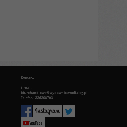
Kontakt
E-mail :
biurohandlowe@wydawnictwodialog.pl
Telefon :
226208703