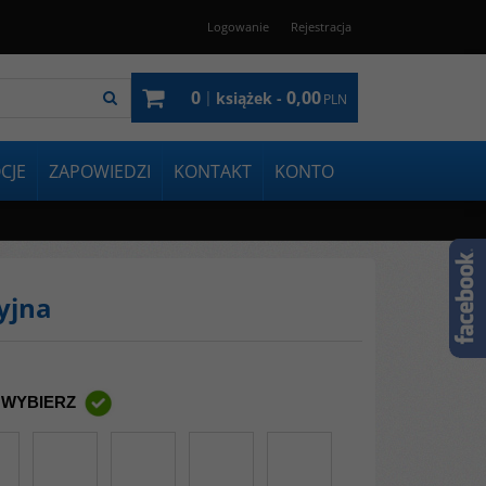
Logowanie
Rejestracja
0
0,00
|
książek -
PLN
CJE
ZAPOWIEDZI
KONTAKT
KONTO
yjna
 WYBIERZ