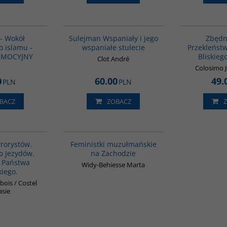
GPA28
00281G
BESTSELLER
 - Wokół
Sulejman Wspaniały i jego
Zbędni
o islamu -
wspaniałe stulecie
Przekleństw
OMOCYJNY
Bliskie
Clot André
Colosimo J
0
60.00
49.
PLN
PLN
BACZ
ZOBACZ
G1002
G1148
rrorystów.
Feministki muzułmańskie
o Jezydów.
na Zachodzie
 Państwa
Widy-Behiesse Marta
kiego.
sbois / Costel
asie