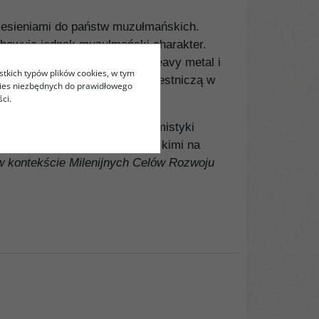
niesieniami do państw muzułmańskich.
howują jednak muzułmański charakter.
ność
halal
, muzykę (hip-hop, heavy metal i
stkich typów plików cookies, w tym
łmanie, zwłaszcza młodzi, uczestniczą w
kies niezbędnych do prawidłowego
e i polityczne.
ci.
az Katedrze Arabistyki i Islamistyki
az społecznościami muzułmańskimi na
w kontekście Milenijnych Celów Rozwoju