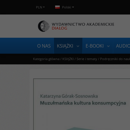
PLN
Polski
O NAS
KSIĄŻKI
E-BOOKI
AUDI
Kategoria główna
/
KSIĄŻKI
/
Serie i tematy
/
Podręczniki do nau