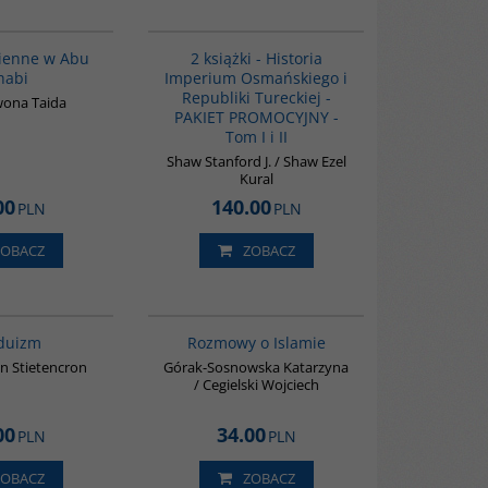
00186G
PAG1006
BESTSELLER
zienne w Abu
2 książki - Historia
habi
Imperium Osmańskiego i
Republiki Tureckiej -
wona Taida
PAKIET PROMOCYJNY -
Tom I i II
Shaw Stanford J. / Shaw Ezel
Kural
00
140.00
PLN
PLN
ZOBACZ
ZOBACZ
00177G
G595
duizm
Rozmowy o Islamie
n Stietencron
Górak-Sosnowska Katarzyna
/ Cegielski Wojciech
00
34.00
PLN
PLN
ZOBACZ
ZOBACZ