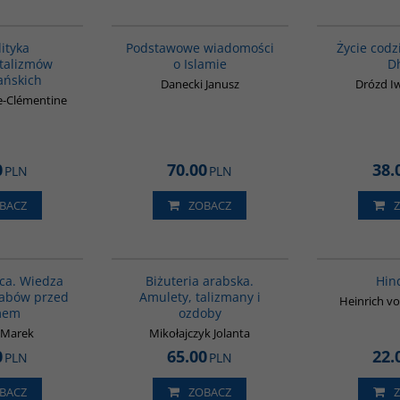
00172G
00035G
ityka
Podstawowe wiadomości
Życie cod
talizmów
o Islamie
D
ńskich
Danecki Janusz
Drózd I
e-Clémentine
0
70.00
38.
PLN
PLN
BACZ
ZOBACZ
00071G
G1194
BESTSELLER
ca. Wiedza
Biżuteria arabska.
Hin
rabów przed
Amulety, talizmany i
Heinrich vo
mem
ozdoby
 Marek
Mikołajczyk Jolanta
0
65.00
22.
PLN
PLN
BACZ
ZOBACZ