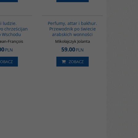
00292G
G1129
BESTSELLER
 ludzie.
Perfumy, attar i bakhur.
o chrześcijan
Przewodnik po świecie
go Wschodu
arabskich wonności
ean-François
Mikołajczyk Jolanta
00
59.00
PLN
PLN
ZOBACZ
ZOBACZ