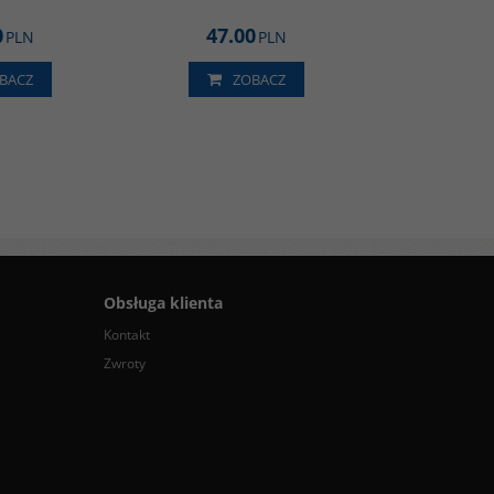
0
47.00
PLN
PLN
BACZ
ZOBACZ
Obsługa klienta
Kontakt
Zwroty