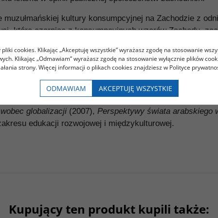
ie muzułmańskiej kultury konsumpcyjnej na Zachodzie z od
wej, które czerpiąc z konsumpcyjnych wzorów Zachodu zac
y i T-shirty), lalki typu Barbie, napoje orzeźwiające, żyw
pliki cookies. Klikając „Akceptuję wszystkie” wyrażasz zgodę na stosowanie wszy
letrystykę, ale też bankowość. Dzięki tym produktom muzu
owych. Klikając „Odmawiam” wyrażasz zgodę na stosowanie wyłącznie plików coo
warcie wyrażają ważne dla nich wartości religijne, społeczn
iałania strony. Więcej informacji o plikach cookies znajdziesz w Polityce prywatnoś
atedrze Socjologii Szkoły Głównej Handlowej w Warszawie or
ODMAWIAM
AKCEPTUJĘ WSZYSTKIE
problemami społeczno-gospodarczymi świata arabskiego or
 wobec globalizacji
(2007),
Perspektywy świata arabskiego 
z zakresu edukacji rozwojowej i międzykulturowej.
Kupujący ten produkt kupili także: