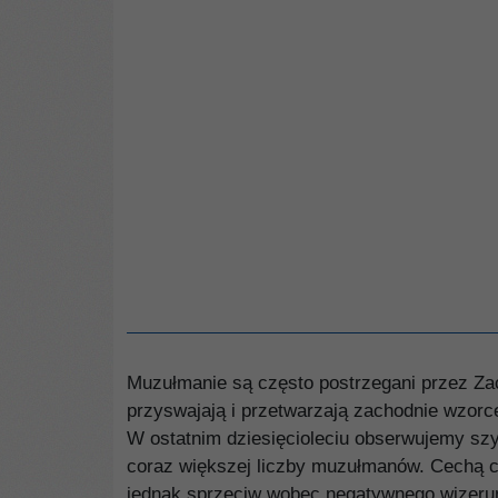
Muzułmanie są często postrzegani przez Z
przyswajają i przetwarzają zachodnie wzorce 
W ostatnim dziesięcioleciu obserwujemy sz
coraz większej liczby muzułmanów. Cechą cha
jednak sprzeciw wobec negatywnego wizerunk