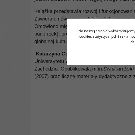
Książka przedstawia rozwój i funkcjonowan
Zawiera omówienie produktów kultury maso
Omówiono między innymi: modę (w tym hidżab
Na naszej stronie wykorzystujemy 
punk rock), programy i gry komputerowe, be
cookies statystycznych i reklam
globalnej kulturze na własnych zasadach i ot
dz
Katarzyna Górak-Sosnowska
, adiunkt w K
Uniwersytetu Warszawskiego. Zajmuje się 
Zachodzie. Opublikowała m.in.
Świat arabski
(2007) oraz liczne materiały dydaktyczne 