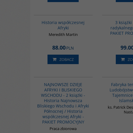
G1062
BESTSELLER
Historia współczesnej
3 książki
Afryki
radykalneg
PAKIET PR
Meredith Martin
88.00
99.0
PLN
ZOBACZ
ZO
G1122
PROMOCJA
NAJNOWSZE DZIEJE
Fabryka te
AFRYKI I BLISKIEGO
Ludobójstw
WSCHODU - 2 książki -
Tajemnice
Historia Najnowsza
Islams
Bliskiego Wschodu i Afryki
ks. Patrick De
Północnej / Historia
Nast
współczesnej Afryki -
PAKIET PROMOCYJNY
Praca zbiorowa