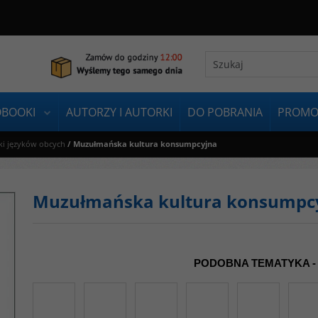
OBOOKI
AUTORZY I AUTORKI
DO POBRANIA
PROMO
ki języków obcych
/
Muzułmańska kultura konsumpcyjna
Muzułmańska kultura konsumpc
PODOBNA TEMATYKA -