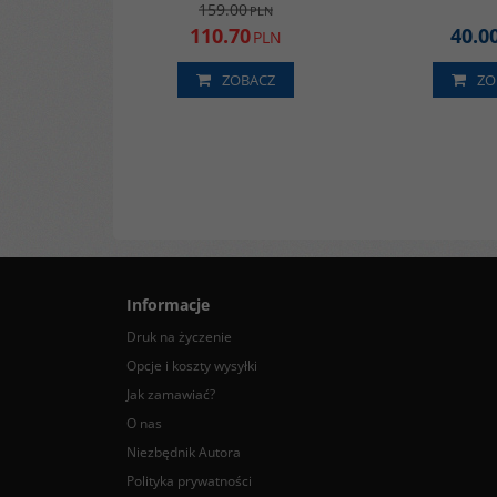
159.00
PLN
110.70
40.0
PLN
ZOBACZ
ZO
Informacje
Druk na życzenie
Opcje i koszty wysyłki
Jak zamawiać?
O nas
Niezbędnik Autora
Polityka prywatności