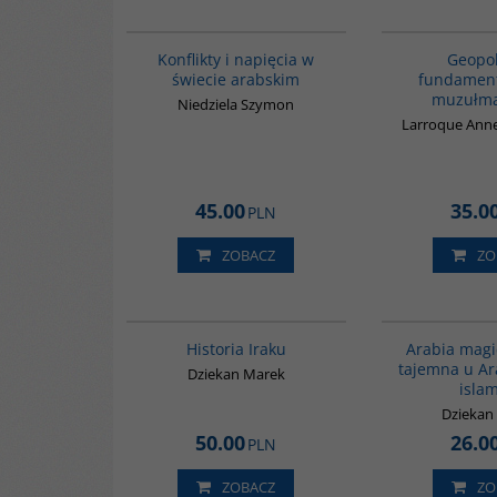
00023G
Konflikty i napięcia w
Geopol
świecie arabskim
fundamen
muzułma
Niedziela Szymon
Larroque Ann
45.00
35.0
PLN
ZOBACZ
ZO
G085
Historia Iraku
Arabia magi
tajemna u A
Dziekan Marek
isla
Dziekan
50.00
26.0
PLN
ZOBACZ
ZO