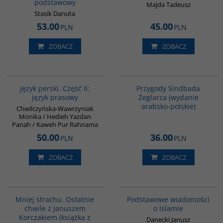
podstawowy
Majda Tadeusz
Stasik Danuta
53.00
45.00
PLN
PLN
ZOBACZ
ZOBACZ
G888
G365
BESTSELLER
Język perski. Część II:
Przygody Sindbada
język prasowy
Żeglarza (wydanie
arabsko-polskie)
Chwilczyńska-Wawrzyniak
Monika / Hedieh Yazdan
Panah / Kaweh Pur Rahnama
50.00
36.00
PLN
PLN
ZOBACZ
ZOBACZ
G1016
00035G
Mniej strachu. Ostatnie
Podstawowe wiadomości
chwile z Januszem
o Islamie
Korczakiem (książka z
Danecki Janusz