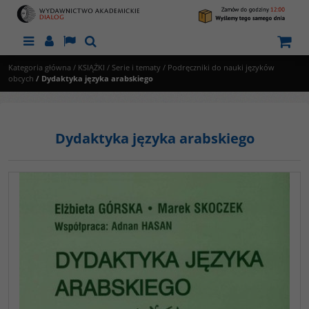
Menu
Panel
Lang
Szukaj
Kategoria główna
/
KSIĄŻKI
/
Serie i tematy
/
Podręczniki do nauki języków
obcych
/
Dydaktyka języka arabskiego
Dydaktyka języka arabskiego