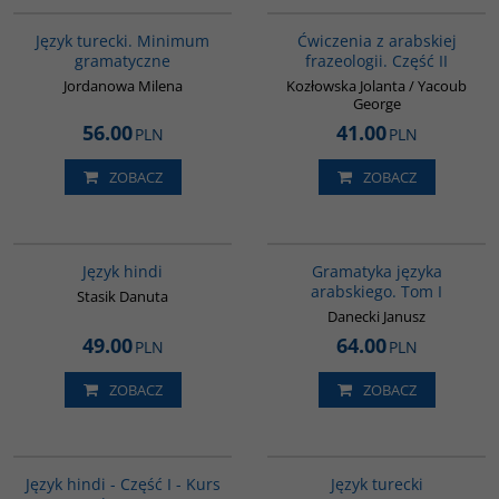
Język turecki. Minimum
Ćwiczenia z arabskiej
gramatyczne
frazeologii. Część II
Jordanowa Milena
Kozłowska Jolanta / Yacoub
George
56.00
41.00
PLN
PLN
ZOBACZ
ZOBACZ
G121
G070
Język hindi
Gramatyka języka
arabskiego. Tom I
Stasik Danuta
Danecki Janusz
49.00
64.00
PLN
PLN
ZOBACZ
ZOBACZ
G122
G134
Język hindi - Część I - Kurs
Język turecki