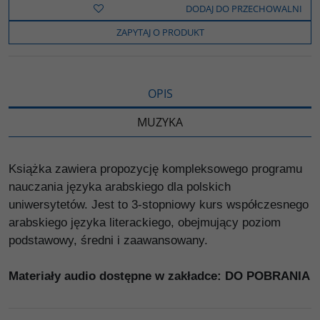
b
t
p
L
i
DODAJ DO PRZECHOWALNI
o
e
i
e
o
r
n
l
ZAPYTAJ O PRODUKT
k
k
s
i
ę
OPIS
MUZYKA
Książka zawiera propozycję kompleksowego programu
nauczania języka arabskiego dla polskich
uniwersytetów. Jest to 3-stopniowy kurs współczesnego
arabskiego języka literackiego, obejmujący poziom
podstawowy, średni i zaawansowany.
Materiały audio dostępne w zakładce: DO POBRANIA