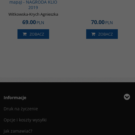
mapą) - NAGRODA KLIO
2019
Witkowska-Krych Agnieszka
69.00
70.00
PLN
PLN
ZOBACZ
ZOBACZ
Informacje
Druk na życzenie
Opcje i koszty wysyłki
Jak zamawiać?