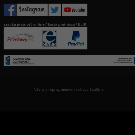
szybka płatność online / karta płatnicza / BLIK
InfoSerwis
-
oprogramowanie sklepu BestSeller