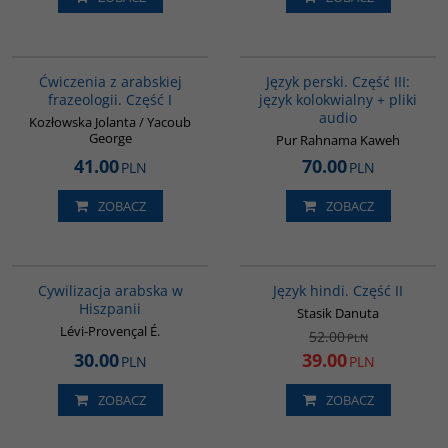
G037
G131
Ćwiczenia z arabskiej
Język perski. Część III:
frazeologii. Część I
język kolokwialny + pliki
audio
Kozłowska Jolanta / Yacoub
George
Pur Rahnama Kaweh
41.00
70.00
PLN
PLN
ZOBACZ
ZOBACZ
00020G
G123
PROMOCJA
Cywilizacja arabska w
Język hindi. Część II
Hiszpanii
Stasik Danuta
Lévi-Provençal É.
52.00
PLN
30.00
39.00
PLN
PLN
ZOBACZ
ZOBACZ
GI360
G038