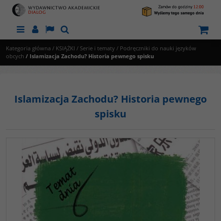
Menu
Panel
Lang
Szukaj
Kategoria główna
/
KSIĄŻKI
/
Serie i tematy
/
Podręczniki do nauki języków
obcych
/
Islamizacja Zachodu? Historia pewnego spisku
Islamizacja Zachodu? Historia pewnego
spisku