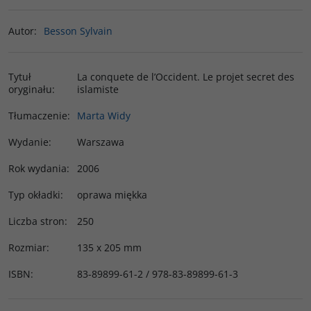
Autor
:
Besson Sylvain
Tytuł
La conquete de l’Occident. Le projet secret des
oryginału
:
islamiste
Tłumaczenie
:
Marta Widy
Wydanie
:
Warszawa
Rok wydania
:
2006
Typ okładki
:
oprawa miękka
Liczba stron
:
250
Rozmiar
:
135 x 205 mm
ISBN
:
83-89899-61-2 / 978-83-89899-61-3