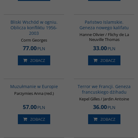
00233G
G576
Bliski Wschód w ogniu.
Państwo Islamskie.
Oblicza konfliktu 1956-
Geneza nowego kalifatu
2003
Hanne Olivier / Flichy de La
Neuville Thomas
Corm Georges
77.00
33.00
PLN
PLN
ZOBACZ
ZOBACZ
G521
00298G
Muzułmanie w Europie
Terror we Francji. Geneza
francuskiego dżihadu
Parzymies Anna (red.)
Kepel Gilles / Jardin Antoine
57.00
36.00
PLN
PLN
ZOBACZ
ZOBACZ
00041G
00038G