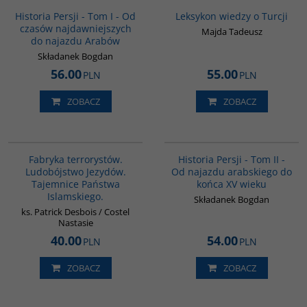
BESTSELLER
Historia Persji - Tom I - Od
Leksykon wiedzy o Turcji
czasów najdawniejszych
Majda Tadeusz
do najazdu Arabów
Składanek Bogdan
56.00
55.00
PLN
PLN
ZOBACZ
ZOBACZ
G1002
00044G
Fabryka terrorystów.
Historia Persji - Tom II -
Ludobójstwo Jezydów.
Od najazdu arabskiego do
Tajemnice Państwa
końca XV wieku
Islamskiego.
Składanek Bogdan
ks. Patrick Desbois / Costel
Nastasie
40.00
54.00
PLN
PLN
ZOBACZ
ZOBACZ
G059