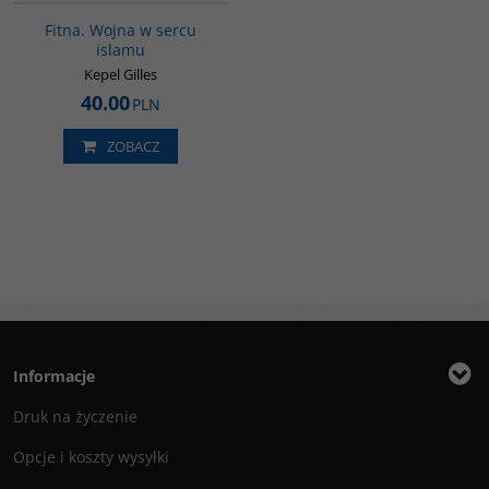
Fitna. Wojna w sercu
islamu
Kepel Gilles
40.00
PLN
ZOBACZ
Informacje
Druk na życzenie
Opcje i koszty wysyłki