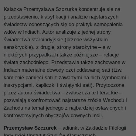
Książka Przemysława Szczurka koncentruje się na
przedstawieniu, klasyfikacji i analizie najstarszych
świadectw odnoszących się do praktyk samopalenia
wdów w Indiach. Autor analizuje z jednej strony
świadectwa staroindyjskie (przede wszystkim
sanskryckie), z drugiej strony starożytne – a w
niektórych przypadkach także późniejsze – relacje
świata zachodniego. Przedstawia także zachowane w
Indiach materialne dowody czci oddawanej sati (tzw.
kamienie pamięci sati z zawartymi na nich symbolami i
inskrypcjami, kapliczki i świątynki sati). Przytoczone
przez autora świadectwa – zwłaszcza te literackie –
pozwalają skonfrontować najstarsze źródła Wschodu i
Zachodu na temat jednego z najbardziej osławionych i
kontrowersyjnych obyczajów dawnych Indii.
Przemysław Szczurek
− adiunkt w Zakładzie Filologii
Indyjskiej (Instytut Studiów Klasycznych,