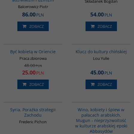
Składanek Bogdan
Balcerowicz Piotr
86.00
54.00
PLN
PLN
ZOBACZ
ZOBACZ
G020
G1172
PROMOCJA
BESTSELLER
Być kobietą w Oriencie
Klucz do kultury chińskiej
Praca zbiorowa
Lou Yulie
48.00
PLN
25.00
45.00
PLN
PLN
ZOBACZ
ZOBACZ
G586
G323
Syria. Porażka strategii
Wino, kobiety i śpiew w
Zachodu
pałacach arabskich.
Mugun - nieprzyzwoitość
Frederic Pichon
w kulturze arabskiej epoki
Abbasydów