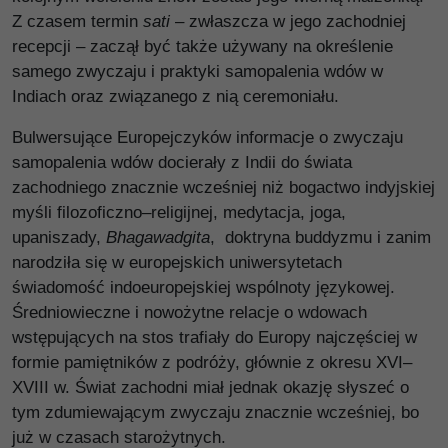
Z czasem termin
sati
– zwłaszcza w jego zachodniej
recepcji – zaczął być także używany na określenie
samego zwyczaju i praktyki samopalenia wdów w
Indiach oraz związanego z nią ceremoniału.
Bulwersujące Europejczyków informacje o zwyczaju
samopalenia wdów docierały z Indii do świata
zachodniego znacznie wcześniej niż bogactwo indyjskiej
myśli filozoficzno–religijnej, medytacja, joga,
upaniszady,
Bhagawadgita
, doktryna buddyzmu i zanim
narodziła się w europejskich uniwersytetach
świadomość indoeuropejskiej wspólnoty językowej.
Średniowieczne i nowożytne relacje o wdowach
wstępujących na stos trafiały do Europy najczęściej w
formie pamiętników z podróży, głównie z okresu XVI–
XVIII w. Świat zachodni miał jednak okazję słyszeć o
tym zdumiewającym zwyczaju znacznie wcześniej, bo
już w czasach starożytnych.