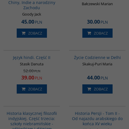
Chiny, Indie a narodziny
Bałczewski Marian
Zachodu
Goody Jack
45.00
30.00
PLN
PLN
ZOBACZ
ZOBACZ
G123
G354
PROMOCJA
Język hindi. Część II
Życie Codzienne w Delhi
Stasik Danuta
Skakuj-Puri Maria
52.00
PLN
39.00
44.00
PLN
PLN
ZOBACZ
ZOBACZ
G619
00044G
Historia klasycznej filozofii
Historia Persji - Tom II -
indyjskiej. Część trzecia:
Od najazdu arabskiego do
szkoły niebramińskie -
końca XV wieku
adżiwikizm i dżinizm