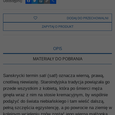
Udostępnij
:
F
T
W
C
P
a
w
y
o
o
c
i
k
p
d
e
t
o
y
z
b
t
p
L
i
DODAJ DO PRZECHOWALNI
o
e
i
e
o
r
n
l
ZAPYTAJ O PRODUKT
k
k
s
i
ę
OPIS
MATERIAŁY DO POBRANIA
Sanskrycki termin
sati
(
satī
) oznacza wierną, prawą,
cnotliwą niewiastę. Staroindyjska tradycja powiązała go
przede wszystkim z kobietą, która po śmierci męża
ginęła wraz z nim na stosie kremacyjnym, by wspólnie
podążyć do świata niebiańskiego i tam wieść dalszą,
pełną szczęścia egzystencję, a po powrocie na ziemię w
kolejnym wcieleniu znów zostać jego wierną małżonką.