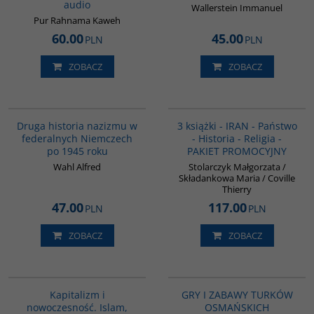
audio
Wallerstein Immanuel
Pur Rahnama Kaweh
60.00
45.00
PLN
PLN
ZOBACZ
ZOBACZ
G043
PAG1015
Druga historia nazizmu w
3 książki - IRAN - Państwo
federalnych Niemczech
- Historia - Religia -
po 1945 roku
PAKIET PROMOCYJNY
Wahl Alfred
Stolarczyk Małgorzata /
Składankowa Maria / Coville
Thierry
47.00
117.00
PLN
PLN
ZOBACZ
ZOBACZ
G139
00040G
Kapitalizm i
GRY I ZABAWY TURKÓW
nowoczesność. Islam,
OSMAŃSKICH