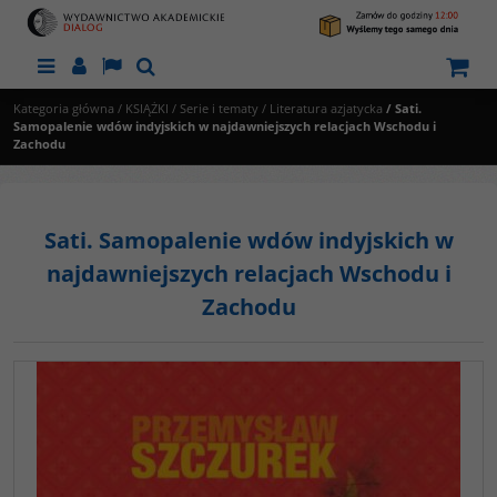
Menu
Panel
Lang
Szukaj
Kategoria główna
/
KSIĄŻKI
/
Serie i tematy
/
Literatura azjatycka
/
Sati.
Samopalenie wdów indyjskich w najdawniejszych relacjach Wschodu i
Zachodu
Sati. Samopalenie wdów indyjskich w
najdawniejszych relacjach Wschodu i
Zachodu