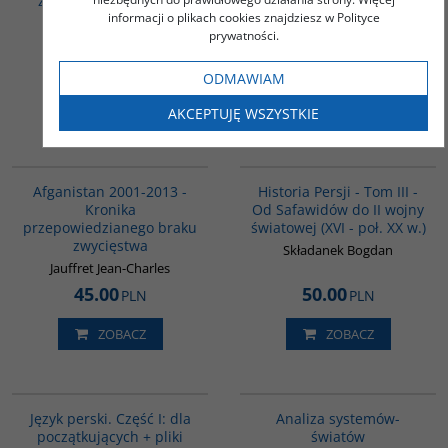
znanych i nieznanych
systemie politycznym
homoseksualistach
informacji o plikach cookies znajdziesz w Polityce
niepodległych Indii
prywatności.
Farlough Stephen
Dębnicki Krzysztof
12.00
42.00
PLN
PLN
ODMAWIAM
ZOBACZ
ZOBACZ
AKCEPTUJĘ WSZYSTKIE
00098G
00045G
BESTSELLER
Afganistan 2001-2013 -
Historia Persji - Tom III -
Kronika
Od Safawidów do II wojny
przepowiedzianego braku
światowej (XVI - poł. XX w.)
zwycięstwa
Składanek Bogdan
Jauffret Jean-Charles
45.00
50.00
PLN
PLN
ZOBACZ
ZOBACZ
G364
00049G
BESTSELLER
BESTSELLER
Język perski. Część I: dla
Analiza systemów-
początkujących + pliki
światów