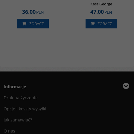
Kass George
36.00
47.00
PLN
PLN
ZOBACZ
ZOBACZ
Informacje
Druk na życzenie
Opcje i koszty wysyłki
Jak zamawiać?
O nas