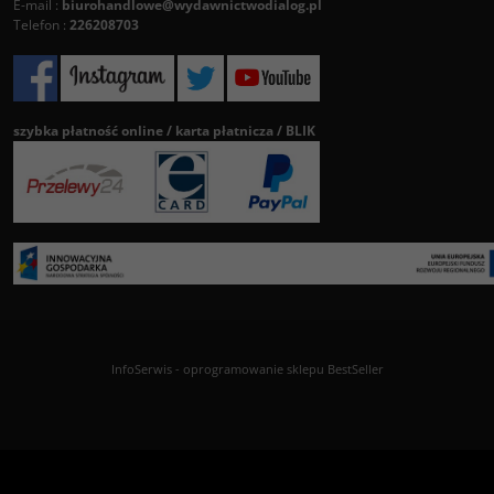
E-mail :
biurohandlowe@wydawnictwodialog.pl
Telefon :
226208703
szybka płatność online / karta płatnicza / BLIK
InfoSerwis
-
oprogramowanie sklepu BestSeller