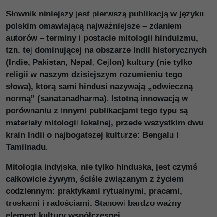
Słownik niniejszy jest pierwszą publikacją w języku
polskim omawiającą najważniejsze – zdaniem
autorów – terminy i postacie mitologii hinduizmu,
tzn. tej dominującej na obszarze Indii historycznych
(Indie, Pakistan, Nepal, Cejlon) kultury (nie tylko
religii w naszym dzisiejszym rozumieniu tego
słowa), którą sami hindusi nazywają „odwieczną
normą” (sanatanadharma). Istotną innowacją w
porównaniu z innymi publikacjami tego typu są
materiały mitologii lokalnej, przede wszystkim dwu
krain Indii o najbogatszej kulturze: Bengalu i
Tamilnadu.
Mitologia indyjska, nie tylko hinduska, jest czymś
całkowicie żywym, ściśle związanym z życiem
codziennym: praktykami rytualnymi, pracami,
troskami i radościami. Stanowi bardzo ważny
element kultury współczesnej.