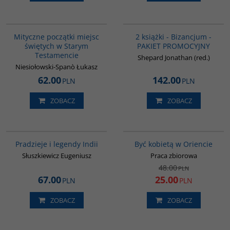
G1187
GPA50
BESTSELLER
Mityczne początki miejsc
2 książki - Bizancjum -
świętych w Starym
PAKIET PROMOCYJNY
Testamencie
Shepard Jonathan (red.)
Niesiołowski-Spanò Łukasz
62.00
142.00
PLN
PLN
ZOBACZ
ZOBACZ
00199G
G020
PROMOCJA
Pradzieje i legendy Indii
Być kobietą w Oriencie
Słuszkiewicz Eugeniusz
Praca zbiorowa
48.00
PLN
67.00
25.00
PLN
PLN
ZOBACZ
ZOBACZ
00071G
G049