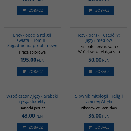
ZOBACZ
ZOBACZ
G056
G132
Encyklopedia religii
Język perski. Część IV:
świata - Tom II -
język mediów
Zagadnienia problemowe
Pur Rahnama Kaweh /
Wróblewska Małgorzata
Praca zbiorowa
195.00
50.00
PLN
PLN
ZOBACZ
ZOBACZ
G333
G439
Współczesny język arabski
Słownik mitologii i religii
i jego dialekty
czarnej Afryki
Danecki Janusz
Piłaszewicz Stanisław
43.00
36.00
PLN
PLN
ZOBACZ
ZOBACZ