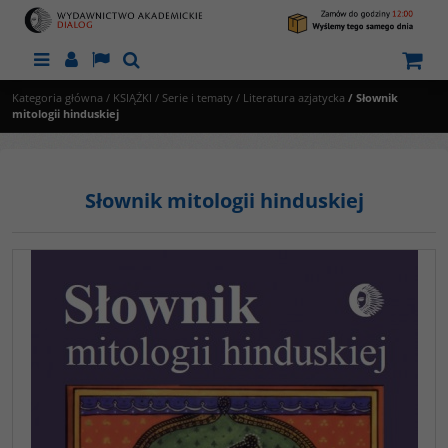
Menu
Panel
Lang
Szukaj
Kategoria główna
/
KSIĄŻKI
/
Serie i tematy
/
Literatura azjatycka
/
Słownik
mitologii hinduskiej
Słownik mitologii hinduskiej