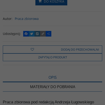
DO KOSZYKA
Autor
:
Praca zbiorowa
Udostępnij
:
F
T
W
C
P
a
w
y
o
o
c
i
k
p
d
e
t
o
y
z
b
t
p
L
i
DODAJ DO PRZECHOWALNI
o
e
i
e
o
r
n
l
ZAPYTAJ O PRODUKT
k
k
s
i
ę
OPIS
MATERIAŁY DO POBRANIA
Praca zbiorowa pod redakcją Andrzeja Ługowskiego