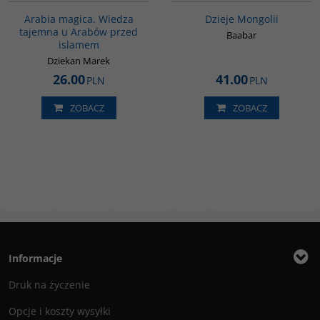
Arabia magica. Wiedza
Dzieje Mongolii
tajemna u Arabów przed
Baabar
islamem
Dziekan Marek
26.00
41.00
PLN
PLN
ZOBACZ
ZOBACZ
Informacje
Druk na życzenie
Opcje i koszty wysyłki