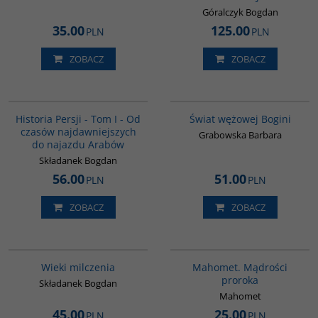
Góralczyk Bogdan
35.00
125.00
PLN
PLN
ZOBACZ
ZOBACZ
00041G
00160G
BESTSELLER
Historia Persji - Tom I - Od
Świat wężowej Bogini
czasów najdawniejszych
Grabowska Barbara
do najazdu Arabów
Składanek Bogdan
56.00
51.00
PLN
PLN
ZOBACZ
ZOBACZ
00162G
G458
Wieki milczenia
Mahomet. Mądrości
proroka
Składanek Bogdan
Mahomet
45.00
25.00
PLN
PLN