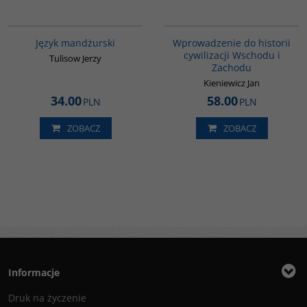
G127
G329
Język mandżurski
Wprowadzenie do historii
cywilizacji Wschodu i
Tulisow Jerzy
Zachodu
Kieniewicz Jan
34.00
58.00
PLN
PLN
ZOBACZ
ZOBACZ
Informacje
Druk na życzenie