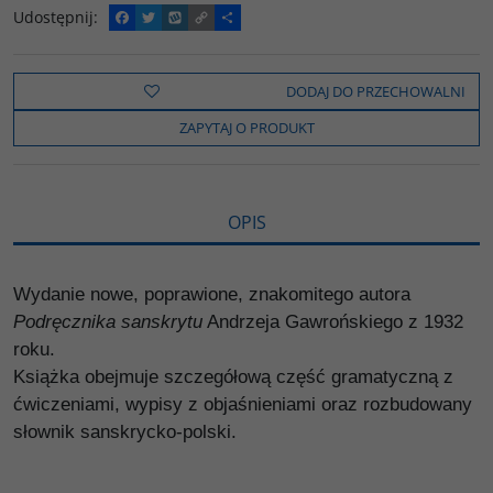
Udostępnij
:
F
T
W
C
P
a
w
y
o
o
c
i
k
p
d
e
t
o
y
z
b
t
p
L
i
DODAJ DO PRZECHOWALNI
o
e
i
e
o
r
n
l
ZAPYTAJ O PRODUKT
k
k
s
i
ę
OPIS
Wydanie nowe, poprawione, znakomitego autora
Podręcznika sanskrytu
Andrzeja Gawrońskiego z 1932
roku.
Książka obejmuje szczegółową część gramatyczną z
ćwiczeniami, wypisy z objaśnieniami oraz rozbudowany
słownik sanskrycko-polski.