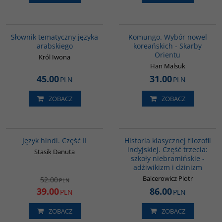
00274G
00229G
Słownik tematyczny języka
Komungo. Wybór nowel
arabskiego
koreańskich - Skarby
Orientu
Król Iwona
Han Malsuk
45.00
31.00
PLN
PLN
ZOBACZ
ZOBACZ
G123
G619
PROMOCJA
Język hindi. Część II
Historia klasycznej filozofii
indyjskiej. Część trzecia:
Stasik Danuta
szkoły niebramińskie -
adżiwikizm i dżinizm
Balcerowicz Piotr
52.00
PLN
39.00
86.00
PLN
PLN
ZOBACZ
ZOBACZ