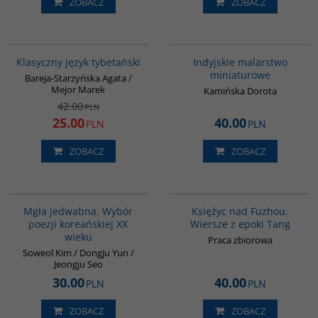
ZOBACZ
ZOBACZ
00600G
G109
PROMOCJA
Klasyczny język tybetański
Indyjskie malarstwo
miniaturowe
Bareja-Starzyńska Agata /
Mejor Marek
Kamińska Dorota
42.00
PLN
25.00
40.00
PLN
PLN
ZOBACZ
ZOBACZ
00260G
G640
BESTSELLER
Mgła jedwabna. Wybór
Księżyc nad Fuzhou.
poezji koreańskiej XX
Wiersze z epoki Tang
wieku
Praca zbiorowa
Soweol Kim / Dongju Yun /
Jeongju Seo
30.00
40.00
PLN
PLN
ZOBACZ
ZOBACZ