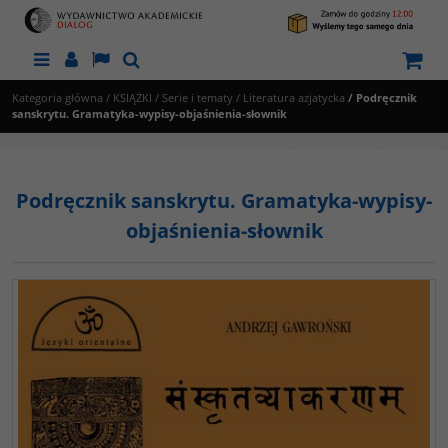
Menu
Panel
Lang
Szukaj
Kategoria główna
/
KSIĄŻKI
/
Serie i tematy
/
Literatura azjatycka
/
Podręcznik
sanskrytu. Gramatyka-wypisy-objaśnienia-słownik
Podręcznik sanskrytu. Gramatyka-wypisy-
objaśnienia-słownik