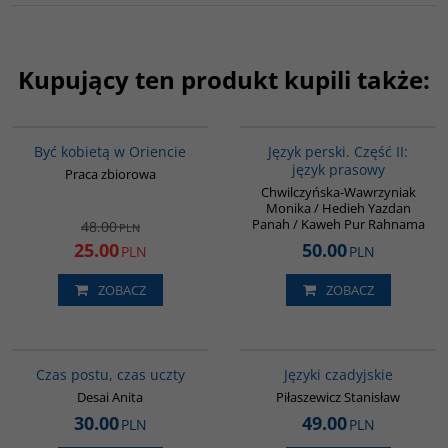
Kupujący ten produkt kupili także:
G020
G888
PROMOCJA
Być kobietą w Oriencie
Język perski. Część II:
język prasowy
Praca zbiorowa
Chwilczyńska-Wawrzyniak
Monika / Hedieh Yazdan
Panah / Kaweh Pur Rahnama
48.00
PLN
25.00
50.00
PLN
PLN
ZOBACZ
ZOBACZ
G035
G137
Czas postu, czas uczty
Języki czadyjskie
Desai Anita
Piłaszewicz Stanisław
30.00
49.00
PLN
PLN