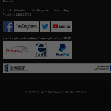
Kontakt
E-mail :
biurohandlowe@wydawnictwodialog.pl
Telefon :
226208703
szybka płatność online / karta płatnicza / BLIK
InfoSerwis
-
oprogramowanie sklepu BestSeller