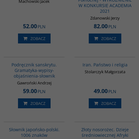
Machowski Jacek
W KONKURSIE ACADEMIA
2021
Zdanowski Jerzy
52.00
82.00
PLN
PLN
ZOBACZ
ZOBACZ
00279G
00069G
Podręcznik sanskrytu.
Iran. Państwo i religia
Gramatyka-wypisy-
Stolarczyk Małgorzata
objaśnienia-słownik
Gawroński Andrzej
59.00
49.00
PLN
PLN
ZOBACZ
ZOBACZ
G580
00310G
Słownik japońsko-polski.
Złoty nosorożec. Dzieje
1006 znaków
średniowiecznej Afryki