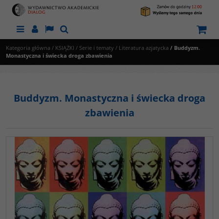
Menu
Panel
Lang
Szukaj
Kategoria główna
/
KSIĄŻKI
/
Serie i tematy
/
Literatura azjatycka
/
Buddyzm.
Monastyczna i świecka droga zbawienia
Buddyzm. Monastyczna i świecka droga
zbawienia