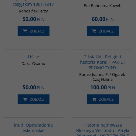
rosyjskim 1801-1917
Pur Rahnama Kaweh
Rohoziński Jerzy
52.00
60.00
PLN
PLN
ZOBACZ
ZOBACZ
G1174
PAG1012
Liście
2 książki - Religie i
historia Korei - PAKIET
Dazai Osamu
PROMOCYJNY
Rurarz Joanna P. / Ogarek-
Czoj Halina
50.00
100.00
PLN
PLN
ZOBACZ
ZOBACZ
00184G
G1039
BESTSELLER
Inuit. Opowiadania
Historia najnowsza
eskimoskie
Bliskiego Wschodu i Afryki
Północnej - WYRÓŻNIENIE