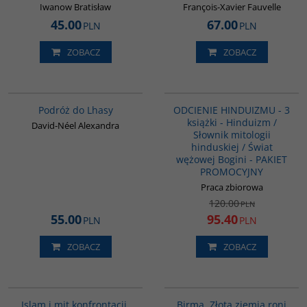
Iwanow Bratisław
François-Xavier Fauvelle
45.00
67.00
PLN
PLN
ZOBACZ
ZOBACZ
G228
G1159
BESTSELLER
PROMOCJA
Podróż do Lhasy
ODCIENIE HINDUIZMU - 3
książki - Hinduizm /
David-Néel Alexandra
Słownik mitologii
hinduskiej / Świat
wężowej Bogini - PAKIET
PROMOCYJNY
Praca zbiorowa
120.00
PLN
55.00
95.40
PLN
PLN
ZOBACZ
ZOBACZ
00194G
G1119
Islam i mit konfrontacji.
Birma. Złota ziemia roni