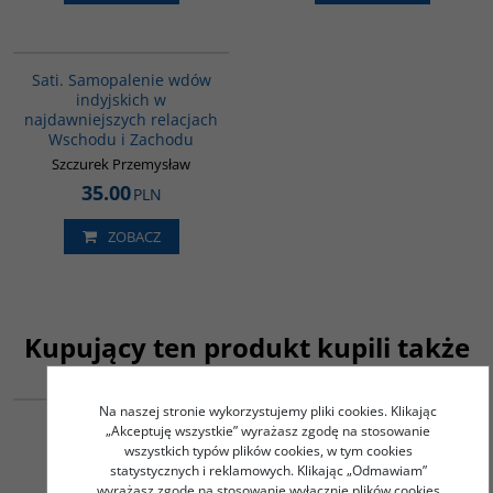
G262
Sati. Samopalenie wdów
indyjskich w
najdawniejszych relacjach
Wschodu i Zachodu
Szczurek Przemysław
35.00
PLN
ZOBACZ
Kupujący ten produkt kupili także
G198
G307
Na naszej stronie wykorzystujemy pliki cookies. Klikając
Niewidoczny Tybet
Tybet. Zarys historii
„Akceptuję wszystkie” wyrażasz zgodę na stosowanie
Oser
wszystkich typów plików cookies, w tym cookies
Kollmar-Paulenz Karenina
statystycznych i reklamowych. Klikając „Odmawiam”
45.00
45.00
PLN
PLN
wyrażasz zgodę na stosowanie wyłącznie plików cookies