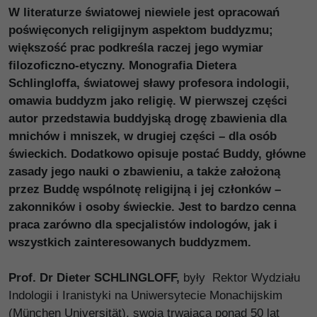
W literaturze światowej niewiele jest opracowań
poświęconych religijnym aspektom buddyzmu;
większość prac podkreśla raczej jego wymiar
filozoficzno-etyczny. Monografia Dietera
Schlingloffa, światowej sławy profesora indologii,
omawia buddyzm jako religię. W pierwszej części
autor przedstawia buddyjską drogę zbawienia dla
mnichów i mniszek, w drugiej części – dla osób
świeckich. Dodatkowo opisuje postać Buddy, główne
zasady jego nauki o zbawieniu, a także założoną
przez Buddę wspólnotę religijną i jej członków –
zakonników i osoby świeckie. Jest to bardzo cenna
praca zarówno dla specjalistów indologów, jak i
wszystkich zainteresowanych buddyzmem.
Prof. Dr Dieter SCHLINGLOFF,
były Rektor Wydziału
Indologii i Iranistyki na Uniwersytecie Monachijskim
(München Universität), swoją trwającą ponad 50 lat