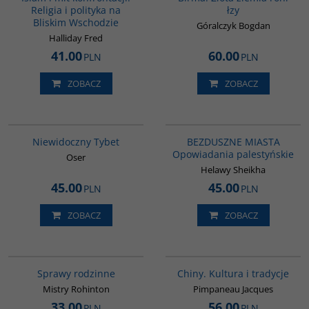
Religia i polityka na
łzy
Bliskim Wschodzie
Góralczyk Bogdan
Halliday Fred
41.00
60.00
PLN
PLN
ZOBACZ
ZOBACZ
G198
G1221
NOWOŚĆ
BESTSELLER
Niewidoczny Tybet
BEZDUSZNE MIASTA
Opowiadania palestyńskie
Oser
Helawy Sheikha
45.00
45.00
PLN
PLN
ZOBACZ
ZOBACZ
G272
00258G
Sprawy rodzinne
Chiny. Kultura i tradycje
Mistry Rohinton
Pimpaneau Jacques
33.00
56.00
PLN
PLN