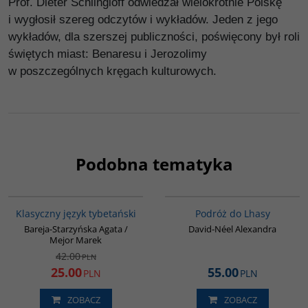
Prof. Dieter Schlingloff odwiedzał wielokrotnie Polskę
i wygłosił szereg odczytów i wykładów. Jeden z jego
wykładów, dla szerszej publiczności, poświęcony był roli
świętych miast: Benaresu i Jerozolimy
w poszczególnych kręgach kulturowych.
Podobna tematyka
00600G
G228
PROMOCJA
BESTSELLER
Klasyczny język tybetański
Podróż do Lhasy
Bareja-Starzyńska Agata /
David-Néel Alexandra
Mejor Marek
42.00
PLN
25.00
55.00
PLN
PLN
ZOBACZ
ZOBACZ