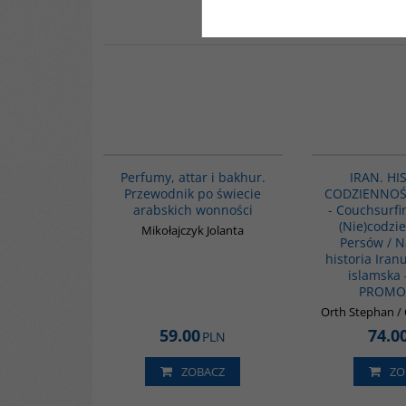
G1129
BESTSELLER
Perfumy, attar i bakhur.
IRAN. HI
Przewodnik po świecie
CODZIENNOŚĆ 
arabskich wonności
- Couchsurfi
(Nie)codzi
Mikołajczyk Jolanta
Persów / 
historia Iran
islamska 
PROMO
Orth Stephan / 
59.00
74.0
PLN
ZOBACZ
ZO