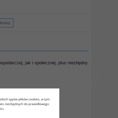
RUKUJ
spodarczej, jak i społecznej, plus niezbędny
stkich typów plików cookies, w tym
kies niezbędnych do prawidłowego
ci.