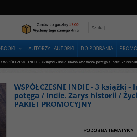
OBOOKI
AUTORZY I AUTORKI
DO POBRANIA
PROMO
/
WSPÓŁCZESNE INDIE - 3 książki - Indie. Nowa azjatycka potęga / Indie. Zarys hi
WSPÓŁCZESNE INDIE - 3 książki - 
potęga / Indie. Zarys historii / Ży
PAKIET PROMOCYJNY
PODOBNA TEMATYKA -