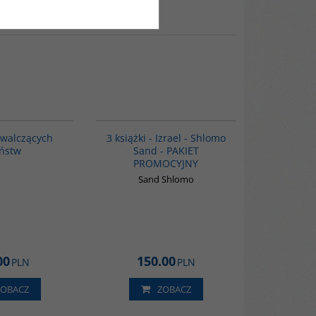
G1200
PAG1000
BESTSELLER
 walczących
3 książki - Izrael - Shlomo
ństw
Sand - PAKIET
PROMOCYJNY
Sand Shlomo
00
150.00
PLN
PLN
ZOBACZ
ZOBACZ