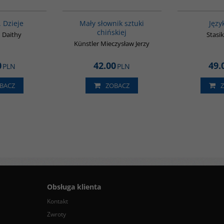
G021
G176
. Dzieje
Mały słownik sztuki
Języ
chińskiej
 Daithy
Stasi
Künstler Mieczysław Jerzy
0
42.00
49.
PLN
PLN
BACZ
ZOBACZ
Obsługa klienta
Kontakt
Zwroty