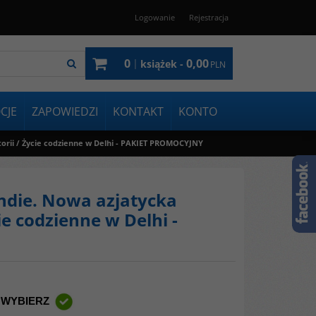
Logowanie
Rejestracja
0
0,00
|
książek -
PLN
CJE
ZAPOWIEDZI
KONTAKT
KONTO
storii / Życie codzienne w Delhi - PAKIET PROMOCYJNY
Indie. Nowa azjatycka
cie codzienne w Delhi -
 WYBIERZ