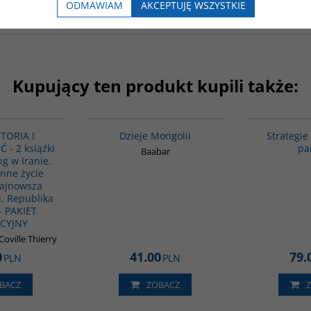
ODMAWIAM
AKCEPTUJĘ WSZYSTKIE
Kupujący ten produkt kupili także:
PAG1135
G049
STORIA I
Dzieje Mongolii
Strategie
- 2 książki
pa
Baabar
ng w Iranie.
enne życie
Najnowsza
u. Republika
- PAKIET
CYJNY
Coville Thierry
0
41.00
79.
PLN
PLN
BACZ
ZOBACZ