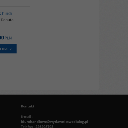
G121
k hindi
k Danuta
00
PLN
ZOBACZ
Kontakt
E-mail :
biurohandlowe@wydawnictwodialog.pl
Telefon :
226208703