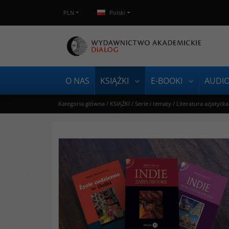
PLN
Polski
O NAS
KSIĄŻKI
E-BOOKI
AUDI
Kategoria główna
/
KSIĄŻKI
/
Serie i tematy
/
Literatura azjatycka