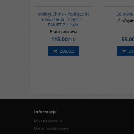
G1069
Odkryj Chiny - Podręcznik
Celtowie
+ ćwiczenia - Część 1 -
Ó hÓgáin
PAKIET 2 książki
Praca zbiorowa
115.00
55.0
PLN
ZOBACZ
ZO
Informacje
Druk na życzenie
Opcje i koszty wysyłki