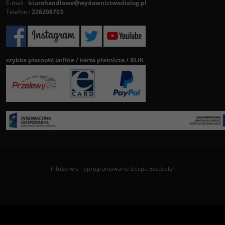
E-mail :
biurohandlowe@wydawnictwodialog.pl
Telefon :
226208703
szybka płatność online / karta płatnicza / BLIK
InfoSerwis
-
oprogramowanie sklepu BestSeller