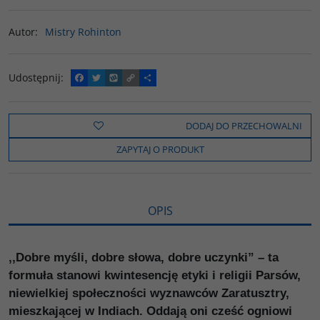
Autor
:
Mistry Rohinton
Udostępnij
:
F
T
W
C
P
a
w
y
o
o
c
i
k
p
d
e
t
o
y
z
b
t
p
L
i
DODAJ DO PRZECHOWALNI
o
e
i
e
o
r
n
l
ZAPYTAJ O PRODUKT
k
k
s
i
ę
OPIS
,,Dobre myśli, dobre słowa, dobre uczynki” – ta
formuła stanowi kwintesencję etyki i religii Parsów,
niewielkiej społeczności wyznawców Zaratusztry,
mieszkającej w Indiach. Oddają oni cześć ogniowi