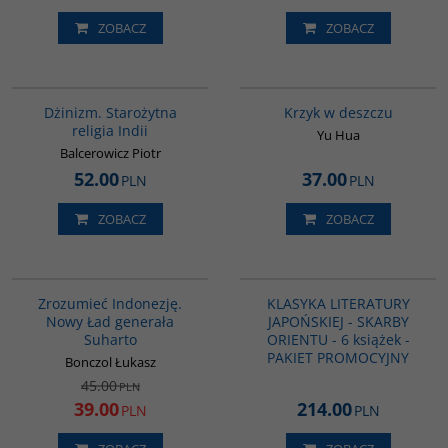
ZOBACZ
ZOBACZ
00179G
G1061
Dżinizm. Starożytna
Krzyk w deszczu
religia Indii
Yu Hua
Balcerowicz Piotr
52.00
37.00
PLN
PLN
ZOBACZ
ZOBACZ
00004G
PAG1040
PROMOCJA
Zrozumieć Indonezję.
KLASYKA LITERATURY
Nowy Ład generała
JAPOŃSKIEJ - SKARBY
Suharto
ORIENTU - 6 książek -
PAKIET PROMOCYJNY
Bonczol Łukasz
45.00
PLN
39.00
214.00
PLN
PLN