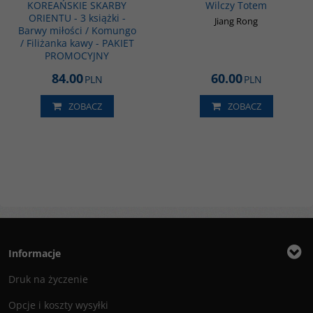
KOREAŃSKIE SKARBY
Wilczy Totem
ORIENTU - 3 książki -
Jiang Rong
Barwy miłości / Komungo
/ Filiżanka kawy - PAKIET
PROMOCYJNY
84.00
60.00
PLN
PLN
ZOBACZ
ZOBACZ
Informacje
Druk na życzenie
Opcje i koszty wysyłki