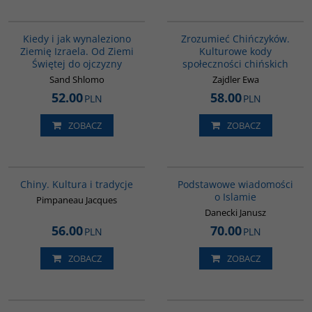
00086G
G351
Kiedy i jak wynaleziono
Zrozumieć Chińczyków.
Ziemię Izraela. Od Ziemi
Kulturowe kody
Świętej do ojczyzny
społeczności chińskich
Sand Shlomo
Zajdler Ewa
52.00
58.00
PLN
PLN
ZOBACZ
ZOBACZ
00258G
00035G
Chiny. Kultura i tradycje
Podstawowe wiadomości
o Islamie
Pimpaneau Jacques
Danecki Janusz
56.00
70.00
PLN
PLN
ZOBACZ
ZOBACZ
PAG1029
G1051