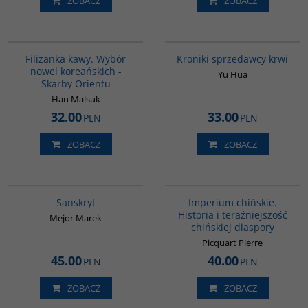
ZOBACZ
ZOBACZ
00238G
G776
Filiżanka kawy. Wybór
Kroniki sprzedawcy krwi
nowel koreańskich -
Yu Hua
Skarby Orientu
Han Malsuk
32.00
33.00
PLN
PLN
ZOBACZ
ZOBACZ
G261
G105
Sanskryt
Imperium chińskie.
Historia i teraźniejszość
Mejor Marek
chińskiej diaspory
Picquart Pierre
45.00
40.00
PLN
PLN
ZOBACZ
ZOBACZ