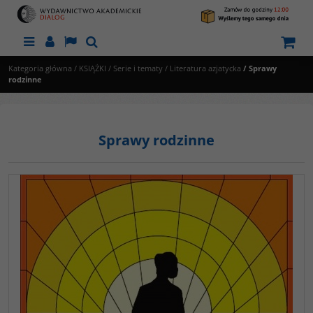
Menu
Panel
Lang
Szukaj
Kategoria główna
/
KSIĄŻKI
/
Serie i tematy
/
Literatura azjatycka
/
Sprawy
rodzinne
Sprawy rodzinne